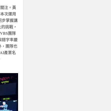
高度關注。黃
S本次運用
同步掌握講
大的挑戰，
VBS團隊
與錯字率嚴
外，團隊也
的AI產業名
。