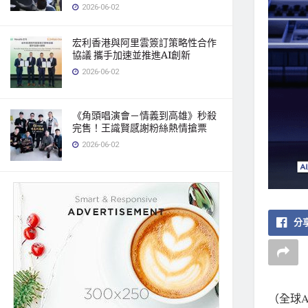
2026-06-02
宏利香港與阿里雲簽訂策略性合作
協議 攜手加速並推進AI創新
2026-06-02
《角頭唱演會－情義到高雄》秒殺
完售！王識賢感謝粉絲熱情搶票
2026-06-02
分享
（全球AI