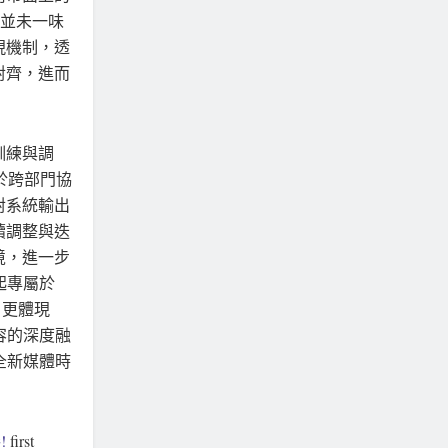
S並未一味
現機制，透
對齊，進而
訓練與調
於跨部門協
對系統輸出
續調整與迭
境，進一步
起專屬於
，更體現
體內容的深度融
全新媒體時
!
first