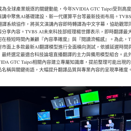
成為全球產業競逐的關鍵動能，今年NVIDIA GTC Taipei受到
演講中聚焦AI基礎建設、新一代運算平台等最新技術布局。TVB
時翻譯系統協作，將英文演講內容即時轉譯為中文字幕，協助觀眾
與分享內容。TVBS AI未來科技部經理楊世鐸表示，即時翻譯最
何在極短時間內兼顧『內容準確度』與『閱讀流暢感』。為此，T
對市面上多款最新AI翻譯模型進行全面橫向測試，依據延遲時間
，最終選定最適合科技論壇直播翻譯的主力與備用模型組合。此
VIDA GTC Taipei相關內容建立專屬知識庫，提前整理可能出現
品名稱與關鍵術語，大幅提升翻譯品質與專業內容的呈現準確度