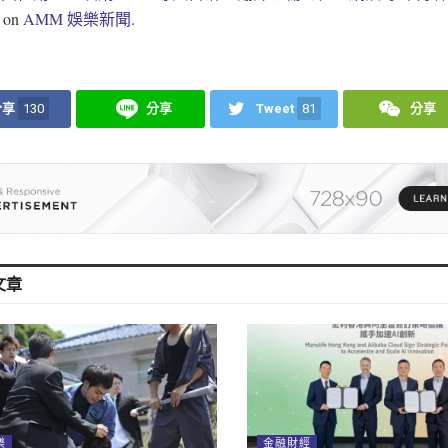
d on
AMM 娛樂新聞
.
分享
130
分享
Tweet
81
分享
文章
樂
金融財經