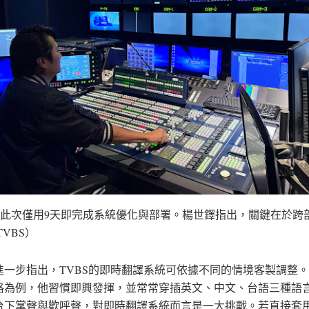
BS此次僅用9天即完成系統優化與部署。楊世鐸指出，關鍵在於跨
TVBS）
進一步指出，TVBS的即時翻譯系統可依據不同的情境客製調整
格為例，他習慣即興發揮，並常常穿插英文、中文、台語三種語
台下掌聲與歡呼聲，對即時翻譯系統而言是一大挑戰。若直接套