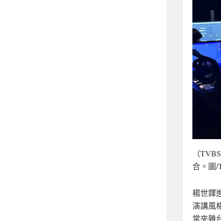
（TV
合。圖/
楊世鐸
演講風
常夾雜