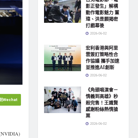
影正發生」解構
動作電影魅力 董
瑋、洪昰顥揭密
打戲幕後
2026-06-02
宏利香港與阿里
雲簽訂策略性合
作協議 攜手加速
並推進AI創新
2026-06-02
《角頭唱演會－
情義到高雄》秒
Wechat
殺完售！王識賢
感謝粉絲熱情搶
票
2026-06-02
VIDIA)