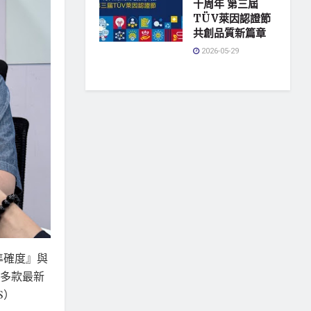
十周年 第三屆
TÜV萊因認證節
共創品質新篇章
2026-05-29
準確度』與
上多款最新
S）