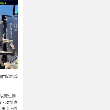
部門協作整
。以黃仁勳
言，現場也
用市面上的