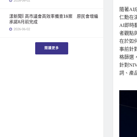
2026-06-02
隨著AI
漾新聞| 高市議會高效率備查18案 原民會增編
仁勳在
承諾8月前完成
AI即
2026-06-02
者觀點
在於如
閱讀更多
事前針
格篩選
針對NI
詞、產