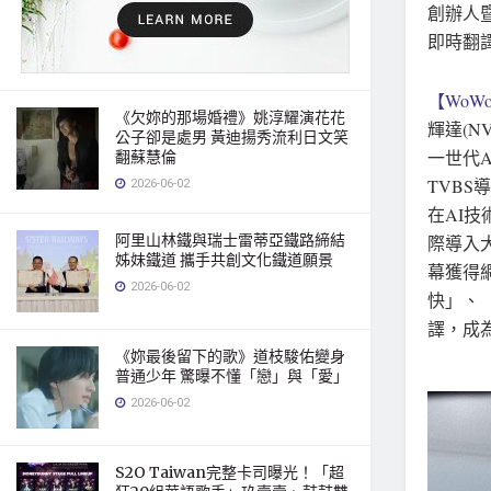
創辦人
即時翻
【WoWo
《欠妳的那場婚禮》姚淳耀演花花
輝達(N
公子卻是處男 黃迪揚秀流利日文笑
一世代
翻蘇慧倫
TVBS
2026-06-02
在AI
阿里山林鐵與瑞士雷蒂亞鐵路締結
際導入
姊妹鐵道 攜手共創文化鐵道願景
幕獲得
2026-06-02
快」、
譯，成為
《妳最後留下的歌》道枝駿佑變身
普通少年 驚曝不懂「戀」與「愛」
2026-06-02
S2O Taiwan完整卡司曝光！「超