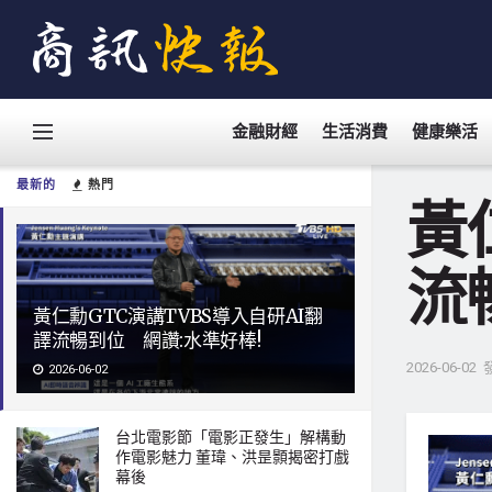
金融財經
生活消費
健康樂活
最新的
熱門
黃
流
黃仁勳GTC演講TVBS導入自研AI翻
譯流暢到位 網讚:水準好棒!
2026-06-02
2026-06-02
台北電影節「電影正發生」解構動
作電影魅力 董瑋、洪昰顥揭密打戲
幕後