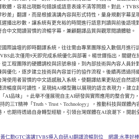
譯軟體，容易出現斷句錯誤或語意表達不清等問題。對此，TVB
零秒差」翻譯，而是根據演講內容與形式特性，量身規劃字幕呈
延遲播出秒數，讓系統有更充裕的時間進行語意判讀與前後語境
符合中文閱讀習慣的流暢字幕，兼顧翻譯品質與觀眾閱讀體驗。
型國際論壇的即時翻譯系統，往往需由專業團隊投入數個月進行
TVBS此次僅用9天即完成系統優化與部署。楊世鐸指出，關鍵在
。從工程團隊的硬體調校與訊號串接，到內部技術與內容人員針
練與優化，逐步建立技術與內容並行的協作流程。後續再透過持
台灣使用者習慣的中文語感融入系統，使翻譯結果更貼近自然語
體流暢度與可讀性，呈現純AI模型難以展現的語言表現力，建立
S的「AI品味」。此舉不僅展現自主AI研發與實際應用的整合實力
秉持的三T精神「Truth、Trust、Technology」，推動科技與媒
時，也期待透過自身轉型經驗，引領台灣媒體在AI浪潮下，開創
t
黃仁勳GTC演講TVBS導入自研AI翻譯流暢到位 網讚:水準好棒