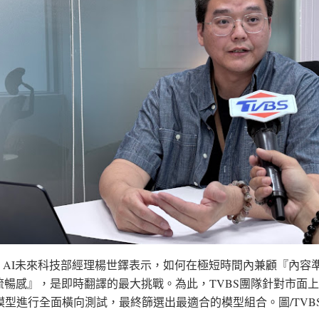
BS AI未來科技部經理楊世鐸表示，如何在極短時間內兼顧『內容
流暢感』，是即時翻譯的最大挑戰。為此，TVBS團隊針對市面
譯模型進行全面橫向測試，最終篩選出最適合的模型組合。圖/TVB