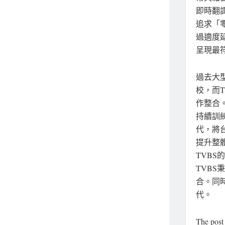
即時翻
追求「
過適度
呈現最
過去大
校，而
作整合
持續訓
代，將
提升整
TVB
TVBS
合。同
代。
The pos