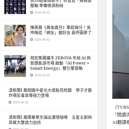
狂20組華語歌手」玖壹壹、鼓鼓雙
壓軸 準備噴濕粉絲
2026-06-02
陳美鳳《黃金歲月》牽起緣分！吳
申梅從「網友」變好友 直呼圓夢了
2026-06-02
飛宏集團攜手 ZEROVA 布局 AI 與
智慧能源市場 啟動「AI Power ×
Smart Energy」雙引擎策略
2026-06-02
漾新聞| 鳳翔國中星光大道點亮校園 學子才藝
炸場反毒宣導接力登場
2026-06-02
（TV
『閱讀
漾新聞| 鳳陽畢業生端出濃情咖哩 五星主廚與
AI翻
高餐大雙語力加持