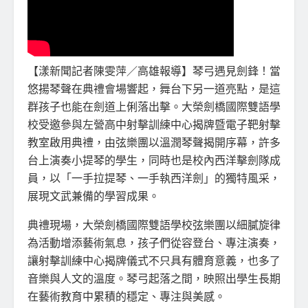
【漾新聞記者陳雯萍／高雄報導】琴弓遇見劍鋒！當
悠揚琴聲在典禮會場響起，舞台下另一道亮點，是這
群孩子也能在劍道上俐落出擊。大榮劍橋國際雙語學
校受邀參與左營高中射擊訓練中心揭牌暨電子靶射擊
教室啟用典禮，由弦樂團以溫潤琴聲揭開序幕，許多
台上演奏小提琴的學生，同時也是校內西洋擊劍隊成
員，以「一手拉提琴、一手執西洋劍」的獨特風采，
展現文武兼備的學習成果。
典禮現場，大榮劍橋國際雙語學校弦樂團以細膩旋律
為活動增添藝術氣息，孩子們從容登台、專注演奏，
讓射擊訓練中心揭牌儀式不只具有體育意義，也多了
音樂與人文的溫度。琴弓起落之間，映照出學生長期
在藝術教育中累積的穩定、專注與美感。