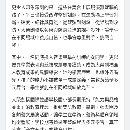
更令人印象深刻的是，這些在舞台上展現優雅琴藝的
孩子，平日也接受西洋擊劍訓練，在運動場上學習判
斷、速度、紀律與勇氣。從琴弦到劍鋒，從樂譜到攻
防，大榮劍橋以藝術與體育並進的課程設計，讓學生
在不同場域中養成自信，也學會尊重對手、挑戰自
我。
其中，一名同時投入音樂與擊劍訓練的女同學，更以
優異學業表現與競技成績屢屢獲獎，成為大榮劍橋全
人教育成果的具體縮影。她的學習歷程，也讓外界看
見，孩子的能力不該被單一成績定義，當教育給予多
元舞台，學生就能在不同領域綻放光芒。
大榮劍橋國際雙語學校國小部長期秉持「能力與品格
並重」的教育理念，推動雙語教育、擊劍、弦樂團及
各類藝文展演活動，讓學生在學術、藝術與體育領域
均衡發展。學校期待透過完整課程與多元學習，真正
落實「允文允武」的教育目標。