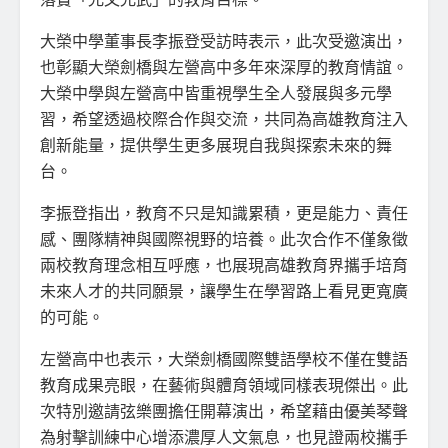
大榮中學董事長李振登受訪時表示，此次受邀演出，
也彰顯大榮劍橋與左營高中多年來深厚的教育情誼。
大榮中學與左營高中皆重視學生全人發展與多元學
習，希望透過校際合作與交流，共同為高雄教育注入
創新能量，提供學生更多展現自我與探索未來的舞
台。
李振登指出，教育不只是知識累積，更是能力、責任
感、團隊精神與國際視野的培養。此次合作不僅象徵
兩校教育理念相互呼應，也展現高雄教育界攜手培育
未來人才的共同願景，讓學生在學習路上看見更寬廣
的可能。
左營高中也表示，大榮劍橋國際雙語學校不僅在雙語
教育成果亮眼，在藝術與體育領域同樣表現傑出。此
次特別邀請弦樂團擔任開幕演出，希望藉由優美琴聲
為射擊訓練中心增添濃厚人文氣息，也見證兩校攜手