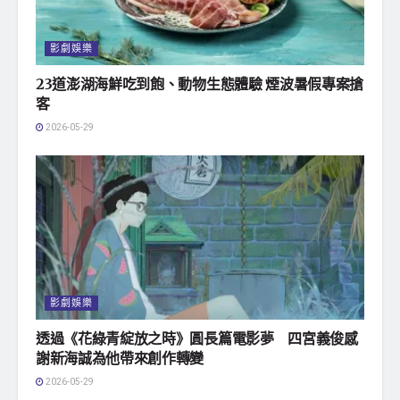
影劇娛樂
23道澎湖海鮮吃到飽、動物生態體驗 煙波暑假專案搶
客
2026-05-29
影劇娛樂
透過《花綠青綻放之時》圓長篇電影夢 四宮義俊感
謝新海誠為他帶來創作轉變
2026-05-29