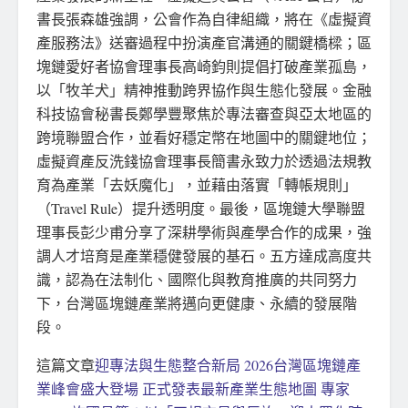
書長張森雄強調，公會作為自律組織，將在《虛擬資
產服務法》送審過程中扮演產官溝通的關鍵橋樑；區
塊鏈愛好者協會理事長高崎鈞則提倡打破產業孤島，
以「牧羊犬」精神推動跨界協作與生態化發展。金融
科技協會秘書長鄭學豐聚焦於專法審查與亞太地區的
跨境聯盟合作，並看好穩定幣在地圖中的關鍵地位；
虛擬資產反洗錢協會理事長簡書永致力於透過法規教
育為產業「去妖魔化」，並藉由落實「轉帳規則」
（Travel Rule）提升透明度。最後，區塊鏈大學聯盟
理事長彭少甫分享了深耕學術與產學合作的成果，強
調人才培育是產業穩健發展的基石。五方達成高度共
識，認為在法制化、國際化與教育推廣的共同努力
下，台灣區塊鏈產業將邁向更健康、永續的發展階
段。
這篇文章
迎專法與生態整合新局 2026台灣區塊鏈產
業峰會盛大登場 正式發表最新產業生態地圖 專家