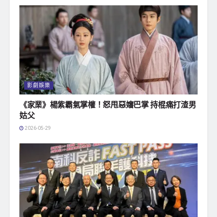
影劇娛樂
《家業》楊紫霸氣掌權！怒甩惡嬸巴掌 持棍痛打渣男
姑父
2026-05-29