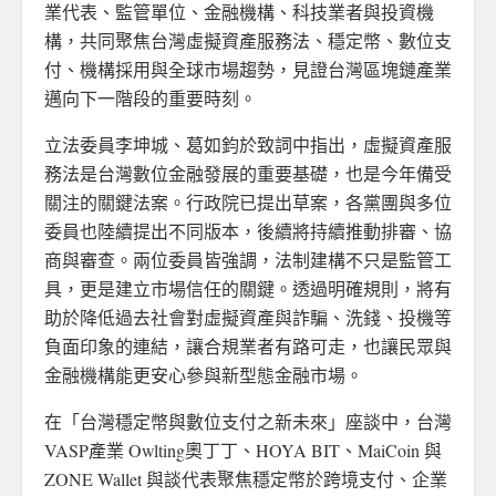
業代表、監管單位、金融機構、科技業者與投資機
構，共同聚焦台灣虛擬資產服務法、穩定幣、數位支
付、機構採用與全球市場趨勢，見證台灣區塊鏈產業
邁向下一階段的重要時刻。
立法委員李坤城、葛如鈞於致詞中指出，虛擬資產服
務法是台灣數位金融發展的重要基礎，也是今年備受
關注的關鍵法案。行政院已提出草案，各黨團與多位
委員也陸續提出不同版本，後續將持續推動排審、協
商與審查。兩位委員皆強調，法制建構不只是監管工
具，更是建立市場信任的關鍵。透過明確規則，將有
助於降低過去社會對虛擬資產與詐騙、洗錢、投機等
負面印象的連結，讓合規業者有路可走，也讓民眾與
金融機構能更安心參與新型態金融市場。
在「台灣穩定幣與數位支付之新未來」座談中，台灣
VASP產業 Owlting奧丁丁、HOYA BIT、MaiCoin 與
ZONE Wallet 與談代表聚焦穩定幣於跨境支付、企業