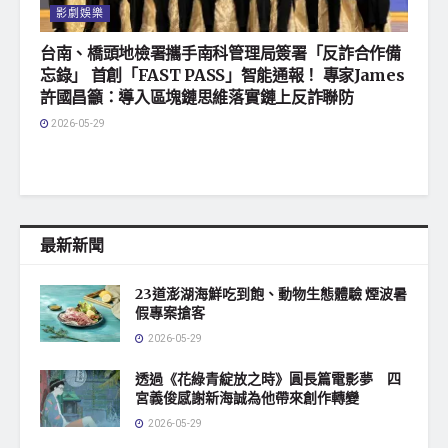
影劇娛樂
台南、橋頭地檢署攜手南科管理局簽署「反詐合作備
忘錄」 首創「FAST PASS」智能通報！ 專家James
許國昌籲：導入區塊鏈思維落實鏈上反詐聯防
2026-05-29
最新新聞
23道澎湖海鮮吃到飽、動物生態體驗 煙波暑
假專案搶客
2026-05-29
透過《花綠青綻放之時》圓長篇電影夢 四
宮義俊感謝新海誠為他帶來創作轉變
2026-05-29