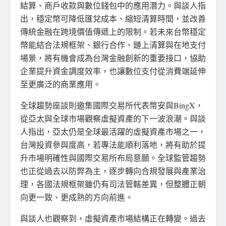
結算、商戶收款與數位錢包中的應用潛力。與談人指
出，穩定幣可降低匯兌成本、縮短清算時間，並改善
傳統金融在跨境價值傳遞上的限制。若未來台幣穩定
幣能結合法規框架、銀行合作、鏈上清算與在地支付
場景，將有機會成為台灣金融創新的重要接口，協助
企業提升資金調度效率，也讓數位支付從消費端延伸
至更廣泛的商業應用。
全球趨勢座談則邀集國際交易所代表幣安與BingX，
從亞太與全球市場觀察虛擬資產的下一波浪潮。與談
人指出，亞太仍是全球最活躍的虛擬資產市場之一，
台灣投資參與度高，若專法能順利落地，將有助於提
升市場明確性與國際交易所布局意願。全球監管趨勢
也正從過去以防弊為主，逐步轉向合規發展與產業治
理，各國法規框架雖仍有司法管轄差異，但整體正朝
向更一致、更成熟的方向前進。
與談人也觀察到，虛擬資產市場結構正在轉變。過去