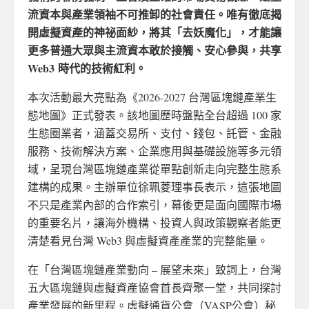
流資本與產業領袖不可推卸的社會責任。唯有徹底揭
開虛擬資產的神祕面紗，將其「去妖魔化」，才能讓
更多普通大眾與主流資本敢於接觸、安心參與，共享
Web3
時代的技術紅利。
本次活動最大亮點為《2026-2027 台灣區塊鏈產業生
態地圖》正式發表。該地圖歷時盤點全台超過 100 家
生態圈業者，涵蓋交易所、支付、錢包、託管、金融
服務、技術解決方案、企業應用與基礎設施等多元領
域，呈現台灣區塊鏈產業從單點創新走向完整生態系
建構的成果。主辦單位徐珮菱理事長表示，這張地圖
不只是產業內部的合作索引，幕後更是面向國際市場
的重要名片，讓海外機構、投資人與政策觀察者能更
清楚看見台灣 Web3 與虛擬資產產業的完整能量。
在「台灣區塊鏈產業動向 – 展望未來」致詞上，台灣
五大區塊鏈與虛擬資產協會首長齊聚一堂，共同探討
產業發展的新里程。虛擬通貨公會（VASP公會）秘