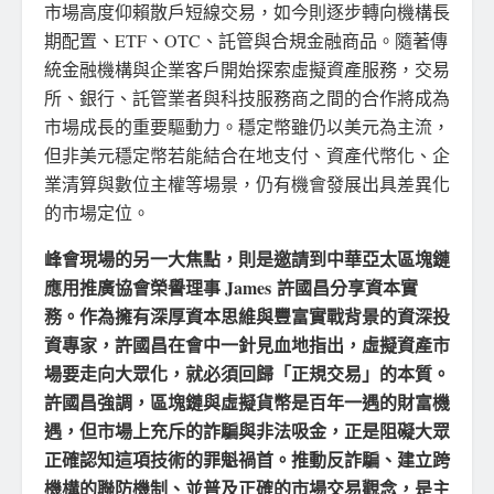
市場高度仰賴散戶短線交易，如今則逐步轉向機構長
期配置、ETF、OTC、託管與合規金融商品。隨著傳
統金融機構與企業客戶開始探索虛擬資產服務，交易
所、銀行、託管業者與科技服務商之間的合作將成為
市場成長的重要驅動力。穩定幣雖仍以美元為主流，
但非美元穩定幣若能結合在地支付、資產代幣化、企
業清算與數位主權等場景，仍有機會發展出具差異化
的市場定位。
峰會現場的另一大焦點，則是邀請到中華亞太區塊鏈
應用推廣協會榮譽理事 James
許國昌分享資本實
務。作為擁有深厚資本思維與豐富實戰背景的資深投
資專家，許國昌在會中一針見血地指出，虛擬資產市
場要走向大眾化，就必須回歸「正規交易」的本質。
許國昌強調，區塊鏈與虛擬貨幣是百年一遇的財富機
遇，但市場上充斥的詐騙與非法吸金，正是阻礙大眾
正確認知這項技術的罪魁禍首。推動反詐騙、建立跨
機構的聯防機制、並普及正確的市場交易觀念，是主