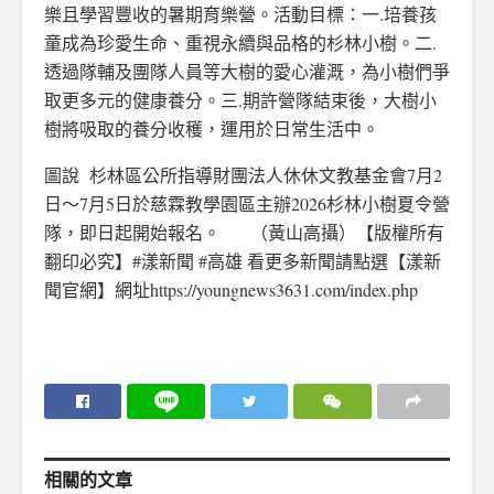
樂且學習豐收的暑期育樂營。活動目標：一.培養孩
童成為珍愛生命、重視永續與品格的杉林小樹。二.
透過隊輔及團隊人員等大樹的愛心灌溉，為小樹們爭
取更多元的健康養分。三.期許營隊結束後，大樹小
樹將吸取的養分收穫，運用於日常生活中。
圖說 杉林區公所指導財團法人休休文教基金會7月2
日～7月5日於慈霖教學園區主辦2026杉林小樹夏令營
隊，即日起開始報名。 （黃山高攝）【版權所有
翻印必究】#漾新聞 #高雄 看更多新聞請點選【漾新
聞官網】網址https://youngnews3631.com/index.php
相關的
文章