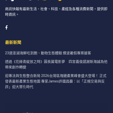
商訊快報有最新生活、社會、科技、產經及各種消費新聞，提供即
時資訊。
最新新聞
23道澎湖海鮮吃到飽、動物生態體驗 煙波暑假專案搶客
透過《花綠青綻放之時》圓長篇電影夢 四宮義俊感謝新海誠為他
帶來創作轉變
迎專法與生態整合新局 2026台灣區塊鏈產業峰會盛大登場！ 正式
發表最新產業生態地圖 專家James許國昌籲：以「正規交易與反
詐」迎大眾化時代