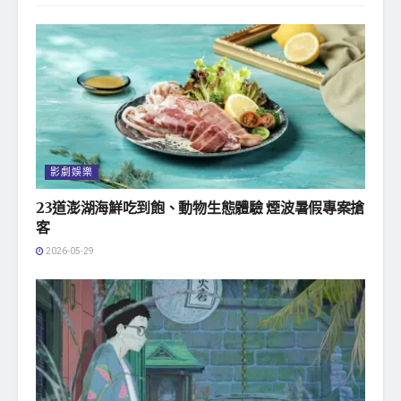
影劇娛樂
23道澎湖海鮮吃到飽、動物生態體驗 煙波暑假專案搶
客
2026-05-29