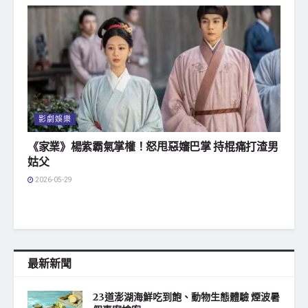
影劇娛樂
《家業》楊紫霸氣掌權！怒甩惡嬸巴掌 持棍痛打渣男
姑父
2026-05-29
最新新聞
23道澎湖海鮮吃到飽、動物生態體驗 煙波暑