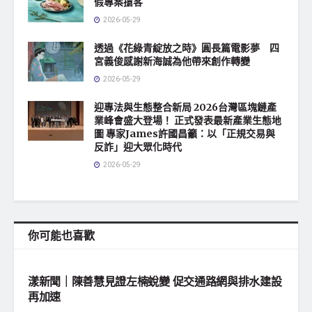
假專案搶客
2026-05-29
透過《花綠青綻放之時》圓長篇電影夢 四
宮義俊感謝新海誠為他帶來創作轉變
2026-05-29
迎專法與生態整合新局 2026台灣區塊鏈產
業峰會盛大登場！ 正式發表最新產業生態地
圖 專家James許國昌籲：以「正規交易與
反詐」迎大眾化時代
2026-05-29
你可能也喜歡
地方社會
漾新聞｜陳善慧見證左楠蛻變 促交通路網與排水建設
再加速