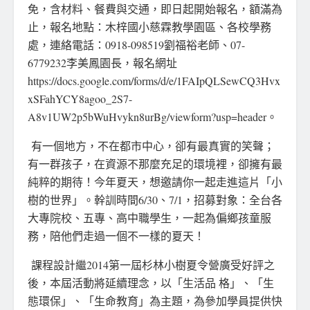
免，含材料、餐費與交通，即日起開始報名，額滿為
止，報名地點：木梓國小慈霖教學園區、各校學務
處，連絡電話：0918-098519劉福裕老師、07-
6779232李美鳳園長，報名網址
https://docs.google.com/forms/d/e/1FAIpQLSewCQ3Hvx
xSFahYCY8agoo_2S7-
A8v1UW2p5bWuHvykn8urBg/viewform?usp=header。
有一個地方，不在都市中心，卻有最真實的笑聲；
有一群孩子，在資源不那麼充足的環境裡，卻擁有最
純粹的期待！今年夏天，想邀請你一起走進這片「小
樹的世界」。幹訓時間6/30、7/1，招募對象：全台各
大專院校、五專、高中職學生，一起為偏鄉孩童服
務，陪他們走過一個不一樣的夏天！
課程設計繼2014第一屆杉林小樹夏令營廣受好評之
後，本屆活動將延續理念，以「生活品 格」、「生
態環保」、「生命教育」為主題，為參加學員提供快