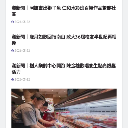
漾新聞｜阿嬤畫出獅子魚 仁和水彩班百幅作品驚艷社
區
2026-05-22
地方社會
漾新聞｜歲月如歌回指南山 政大36屆校友半世紀再相
逢
2026-05-22
地方社會
漾新聞｜樹人樂齡中心開跑 陳金雄歡唱養生點亮銀髮
活力
2026-05-22