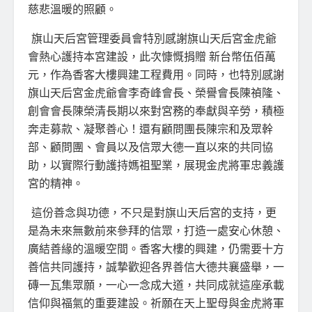
慈悲溫暖的照顧。
旗山天后宮管理委員會特別感謝旗山天后宮金虎爺
會熱心護持本宮建設，此次慷慨捐贈 新台幣伍佰萬
元，作為香客大樓興建工程費用。同時，也特別感謝
旗山天后宮金虎爺會李奇峰會長、榮譽會長陳禎隆、
創會會長陳榮清長期以來對宮務的奉獻與辛勞，積極
奔走募款、凝聚善心！還有顧問團長陳宗和及眾幹
部、顧問團、會員以及信眾大德一直以來的共同協
助，以實際行動護持媽祖聖業，展現金虎將軍忠義護
宮的精神。
這份善念與功德，不只是對旗山天后宮的支持，更
是為未來無數前來參拜的信眾，打造一處安心休憩、
廣結善緣的溫暖空間。香客大樓的興建，仍需要十方
善信共同護持，誠摯歡迎各界善信大德共襄盛舉，一
磚一瓦集眾願，一心一念成大道，共同成就這座承載
信仰與福氣的重要建設。祈願在天上聖母與金虎將軍