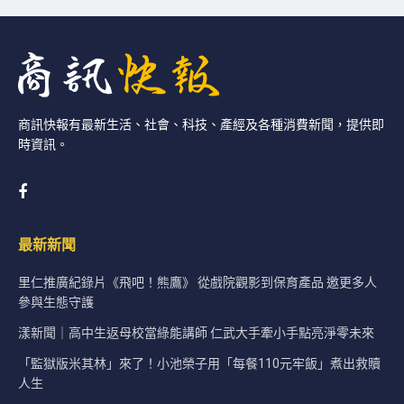
商訊快報有最新生活、社會、科技、產經及各種消費新聞，提供即
時資訊。
最新新聞
里仁推廣紀錄片《飛吧！熊鷹》 從戲院觀影到保育產品 邀更多人
參與生態守護
漾新聞｜高中生返母校當綠能講師 仁武大手牽小手點亮淨零未來
「監獄版米其林」來了！小池榮子用「每餐110元牢飯」煮出救贖
人生