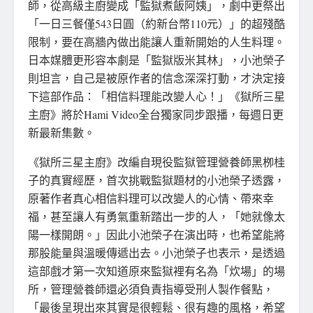
師，從高級主廚變成「監獄煮飯阿姨」，劇中更祭出
「一日三餐僅543日圓（約新台幣110元）」的超殘酷
限制，要在高牆內做出能讓人重新開始的人生料理。
日本媒體更形容本劇是「監獄版米其林」，小池榮子
則坦言，自己是被原作者的信念深深打動，才決定接
下這部作品：「相信料理能改變人心！」《獄所三星
主廚》將於Hami Video全台獨家同步跟播，每週日更
新最新集數。
《獄所三星主廚》改編自現役監獄管理營養師黑栁桂
子的真實經歷，首次挑戰監獄題材的小池榮子透露，
原著作者真心相信料理可以改變人的心情、帶來幸
福，甚至讓人有勇氣重新踏出一步的人，「她就像太
陽一樣開朗。」因此小池榮子在演出時，也希望能將
那股能量與溫暖傳遞出去。小池榮子也表示，是透過
這部戲才第一次知道原來監獄裡有名為「炊場」的場
所，管理營養師還必須負責指導受刑人製作餐點，
「最後呈現出來其實是很輕鬆、很有趣的風格，希望