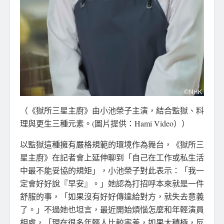
（《獄所三星主廚》由小池榮子主演，結合監獄、料
理與更生三種元素。(圖片提供：Hami Video））
以監獄這種擁有嚴格規範的環境作為舞台，《獄所三
星主廚》在記者會上延伸聊到「自己在工作或私生活
中最不能妥協的規矩」，小池榮子對此表示：「我一
定會好好說『早安』。」她認為打招呼本來就是一件
舒服的事，「如果沒有好好傳達給對方，就失去意義
了。」不過她也坦言，最近開始煩惱怎麼和年輕演員
相處，「現在很多年輕人比較害羞，如果太積極，反