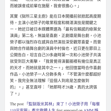
而被誤會成前輩在施壓，我會很擔心。」
其實《獄所三星主廚》能在日本開播前就掀起高度期
待，主演小池榮子的敬業程度和精湛演技是關鍵之
ㄧ，她近日被日本媒體票選為「最有信賴感的綠葉女
演員」第二名，無論是喜劇、正劇還是舞台劇，小池
榮子都以強烈存在感與自然演技深受觀眾喜愛。而曾
與她合作過舞台劇的演員中村倫也，近日更在節目上
公開告白，坦言自己20多歲時第一次和小池榮子共演
就受到巨大衝擊，「我曾覺得演藝圈裡有幾位是真正
的天才，而她就是其中之一。」他回憶當時合作喜劇
作品，小池榮子一人分飾多角，「不管演什麼都超好
笑，我完全無法理解『這個人到底是怎麼做到
的』。」甚至直呼：「她那時才28歲，真的太誇張
了。」
The post
「監獄版米其林」來了！小池榮子用「每餐
110元牢飯」煮出救贖人生
first appeared on
AMM 娛