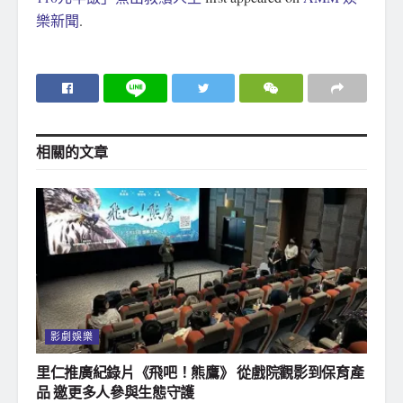
樂新聞
.
相關的
文章
影劇娛樂
里仁推廣紀錄片《飛吧！熊鷹》 從戲院觀影到保育產
品 邀更多人參與生態守護