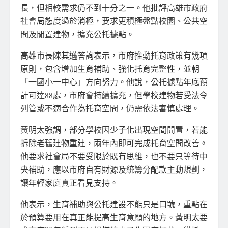
長，但相較需求仍不到十分之一。他批評高雄市政府
社會局態度過於消極，要求更積極盤點校園、公共空
間及閒置建物，擴充公托據點。
高雄市長陳其邁答詢表示，市府推動托育政策有幾項
原則，包含增加生育補助、強化托育完整性，並朝
「一國小一中心」方向努力。他說，公托據點年底預
計可達88處，市府會持續擴充，但學校建物若受法令
列管或不適合作為托育空間，仍需依法審慎處理。
黃明太強調，部分學校因少子化出現空間閒置，若能
拆除老舊建物重建，兩年內即可完成托育空間改善。
他要求社會局不要受限於既有思維，也不要只等待中
央補助，應以市府自有財源及統籌分配款主動規劃，
讓年輕家庭真正看見支持。
他表示，生育補助與公托建設不能只是口號，重點在
於預算要用在真正能提高生育意願的地方。黃明太要