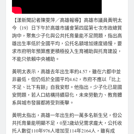
【漾新聞記者陳雯萍／高雄報導】高雄市議員黃明太
今（19）日下午於高雄市議會第四屆第七次市政總質
詢中，聚焦少子化與公共托育量能不足問題，指出高
雄出生率低於全國平均，公托名額增加速度過慢，要
求市府明年預算應更積極投入生育補助與托育建設，
不能只依賴中央補助。
黃明太表示，高雄去年出生率約4.57，雖在六都中並
非最低，但仍低於全國平均4.62，市府不應以「比上
不足、比下有餘」自我安慰。他指出，少子化已是國
安問題，若人口結構持續惡化，未來勞動力、教育體
系與城市發展都將受到衝擊。
黃明太指出，高雄一年出生約一萬多名新生兒，但公
共托育量能明顯不足，0至2歲幼兒需求龐大，公托收
托人數從110年976人增加至114年2164人，雖有成