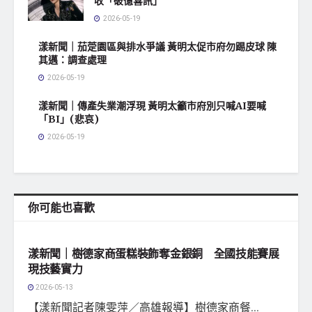
收「破億喜訊」
2026-05-19
漾新聞｜茄萣園區與排水爭議 黃明太促市府勿踢皮球 陳
其邁：調查處理
2026-05-19
漾新聞｜傳產失業潮浮現 黃明太籲市府別只喊AI要喊
「BI」(悲哀)
2026-05-19
你可能也喜歡
地方社會
漾新聞｜樹德家商蛋糕裝飾奪金銀銅 全國技能賽展
現技藝實力
2026-05-13
【漾新聞記者陳雯萍／高雄報導】樹德家商餐...