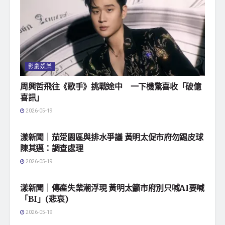
影劇娛樂
周興哲飛往《歌手》挑戰途中 一下機驚喜收「破億
喜訊」
2026-05-19
地方社會
漾新聞｜茄萣園區與排水爭議 黃明太促市府勿踢皮球
陳其邁：調查處理
2026-05-19
地方社會
漾新聞｜傳產失業潮浮現 黃明太籲市府別只喊AI要喊
「BI」(悲哀)
2026-05-19