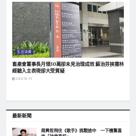
生活消費
畜產會董事長月領30萬卻未見治理成效 蘇治芬挾雲林
經驗入主表現卻大受質疑
2026-05-19
最新新聞
周興哲飛往《歌手》挑戰途中 一下機驚喜