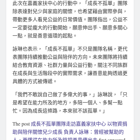
此次在嘉義家扶中心的行動中，「成長不孤單」團隊
除表達對兒少與家庭的關懷，也希望藉由實際參與，
帶動更多人看見公益的日常價值。團隊指出，公益不
一定要從龐大的行動開始，願意伸出手、願意多關心
一點，就是善意循環的起點。
詠琳也表示，「成長不孤單」不只是團隊名稱，更代
表團隊持續推動公益與陪伴的方向。未來團隊將持續
結合教育資源、社群力量與公益行動，關注不同族群
在成長與生活階段中的實際需求，讓善意能夠透過更
具體的方式被傳遞。
「我們不敢說自己做了多偉大的事，」詠琳說，「只
是希望在能力所及的地方，多陪一個人、多幫一點
忙。因為成長這條路，本來就不該孤單。」
The post
成長不孤單團隊走訪嘉義家扶中心 以物資捐
助與陪伴關懷兒少成長 負責人詠琳：曾經被幫助的
人，更懂得在能力所及時把善意傳出去
first appeared