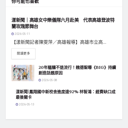
你可能也喜歡
地方社會
漾新聞｜高雄女中樂儀隊六月赴美 代表高雄登波特
蘭玫瑰節舞台
2026-05-11
【漾新聞記者陳雯萍／高雄報導】高雄市立高...
閱讀更多
20年醞釀不退流行！魏德聖曝《BIG》持續
創造話題原因
2026-05-08
漾新聞|鳳翔國中新校舍進度達92% 林智鴻：經費缺口成
最後關卡
2026-05-13