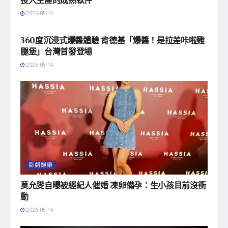
投入生產的成熟軟件
2026-05-14
影劇娛樂
360度沉浸式爆醬體驗 肯德基「爆醬！是拉差咔啦雞
腿堡」台灣首發登場
2026-05-14
影劇娛樂
莫允雯自曝被經紀人催婚 凍卵備孕：生小孩目前沒衝
動
2026-05-14