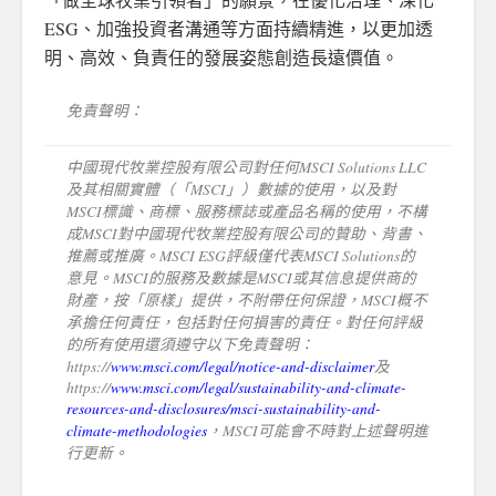
ESG、加強投資者溝通等方面持續精進，以更加透
明、高效、負責任的發展姿態創造長遠價值。
免責聲明：
中國現代牧業控股有限公司對任何
MSCI Solutions LLC
及其相關實體（
「MSCI」
）數據的使用，以及對
MSCI
標識、商標、服務標誌或產品名稱的使用，不構
成
MSCI
對中國現代牧業控股有限公司的贊助、背書、
推薦或推廣。
MSCI ESG
評級僅代表
MSCI Solutions
的
意見。
MSCI
的服務及數據是
MSCI
或其信息提供商的
財產，按
「
原樣
」
提供，不附帶任何保證，
MSCI
概不
承擔任何責任，包括對任何損害的責任。對任何評級
的所有使用還須遵守以下免責聲明：
https://
www.msci.com/legal/notice-and-disclaimer
及
https://
www.msci.com/legal/sustainability-and-climate-
resources-and-disclosures/msci-sustainability-and-
climate-methodologies
，
MSCI
可能會不時對上述聲明進
行更新。