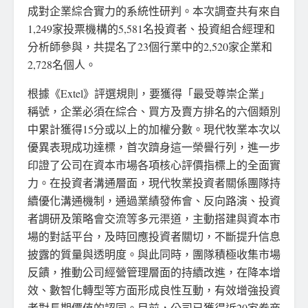
成對企業綜合實力的系統性研判。本次調查共有來自
1,249家投票機構的5,581名投資者、投資組合經理和
分析師參與，共提名了23個行業中的2,520家企業和
2,728名個人。
根據《Extel》評選規則，要獲得「最受尊崇企業」
稱號，企業必須在綜合、買方及賣方排名的六個類別
中累計獲得15分或以上的加權分數。現代牧業本次以
優異表現成功達標，首次躋身這一榮譽行列，進一步
印證了公司在資本市場各項核心評價指標上的全面實
力。在投資者溝通層面，現代牧業投資者關係團隊持
續優化溝通機制，通過業績發佈會、反向路演、投資
者調研及策略會交流等多元渠道，主動搭建與資本市
場的對話平台，及時回應投資者關切，不斷提升信息
披露的質量與透明度。與此同時，團隊積極收集市場
反饋，推動公司經營管理層面的持續改進，在降本增
效、數智化轉型等方面形成良性互動，有效增強投資
者對長期價值的認同。目前，公司已獲得近20家券商