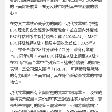
的正面評級覆蓋，充分反映市場對其未來發展的信
心。
在夯實主業核心競爭力的同時，現代牧業堅定推進
ESG理念與企業經營的深度融合，並在國內外權威
ESG評估體系中保持領先：截至
2026年
3月，MSCI
ESG評級維持A級，穩居中國牧業首位；2025年9
月，標普全球CSA評分躍升至71分，躋身行業前
7%；同年8月，Wind ESG評級由A級上調至AA級，
在231家食品企業中位列第二。這些持續優化的評級
表現，是公司深入踐行「FRESH」可持續發展戰略
的有力印證，全面鞏固了其在綠色低碳畜牧業的標桿
地位。
現代牧業向所有參與評選的資本市場專業人士及權威
機構表示感謝。這份認可既是對過往努力的肯定，更
是對未來前行的鞭策。展望未來，公司將繼續錨定
「做全球牧業引領者」的願景，在優化治理、深化