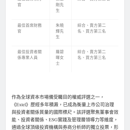
官
剛先
生
最佳首席財務
朱曉
綜合、賣方第二
官
輝先
名、買方第三名
生
最佳投資者關
羅碧
綜合、賣方第二
係專業人員
暉女
名、買方第三名
士
作為全球資本市場備受矚目的權威評選之一，
《Extel》歷經多年積澱，已成為衡量上市公司治理
與投資者關係質量的國際標尺。該評選聚焦董事會效
能、投資者關係、ESG實踐及管理層領導力等維度，
通過全球頂級投資機構與券商分析師的獨立投票，形