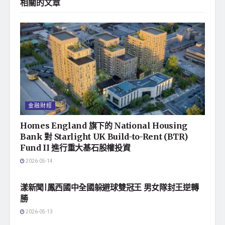
相關的
文章
金融財經
Homes England 旗下的 National Housing
Bank 對 Starlight UK Build-to-Rent (BTR)
Fund II 進行重大基石股權投資
2026-05-14
地方社會
漾新聞|鳳西國中全國躲避球雙冠王 男女隊封王逆轉
勝
2026-05-13