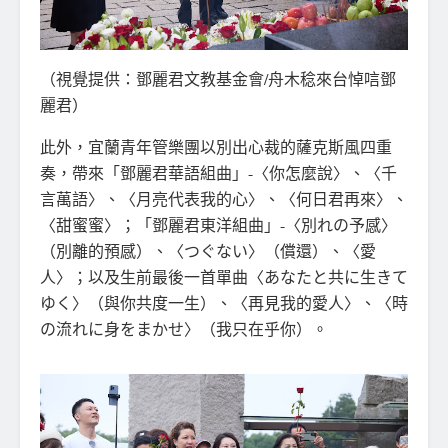
（視覺提供：鄧麗君文教基金會/舟木稔來台悼唁鄧
麗君）
此外，宜蘭青年管樂團以別出心裁的薩克斯風四重
奏，帶來「鄧麗君華語組曲」-〈你怎麼說〉、〈千
言萬語〉、〈月亮代表我的心〉、〈何日君再來〉、
〈甜蜜蜜〉；「鄧麗君東洋組曲」-〈別れの予感〉
（別離的預感）、〈つぐない〉（償還）、〈愛
人〉；以及生前最後一首單曲〈あなたと共に生きて
ゆく〉（與你共度一生）、〈再見我的愛人〉、〈時
の流れに身をまかせ〉（我只在乎你）。