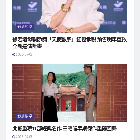
影劇娛樂
徐若瑄母親節備「天使數字」紅包孝親 預告明年重啟
全新巡演計畫
2026-05-08
影劇娛樂
北影重現11部經典名作 三宅唱早期傑作重磅回歸
2026-05-08