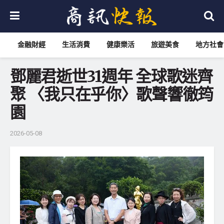
金融財經
生活消費
健康樂活
旅遊美食
地方社會
鄧麗君逝世31週年 全球歌迷齊
聚 〈我只在乎你〉歌聲響徹筠
園
2026-05-08