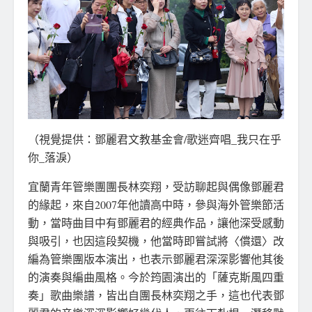
（視覺提供：鄧麗君文教基金會/歌迷齊唱_我只在乎
你_落淚）
宜蘭青年管樂團團長林奕翔，受訪聊起與偶像鄧麗君
的緣起，來自2007年他讀高中時，參與海外管樂節活
動，當時曲目中有鄧麗君的經典作品，讓他深受感動
與吸引，也因這段契機，他當時即嘗試將〈償還〉改
編為管樂團版本演出，也表示鄧麗君深深影響他其後
的演奏與編曲風格。今於筠園演出的「薩克斯風四重
奏」歌曲樂譜，皆出自團長林奕翔之手，這也代表鄧