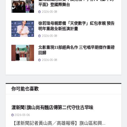
平面》登國際舞台
2026-05-08
徐若瑄母親節備「天使數字」紅包孝親 預告
明年重啟全新巡演計畫
2026-05-08
北影重現11部經典名作 三宅唱早期傑作重磅
回歸
2026-05-08
你可能也喜歡
地方社會
漾新聞|旗山尚有麵店傳第二代守住古早味
2026-05-06
【漾新聞記者黃山高／高雄報導】旗山區和興...