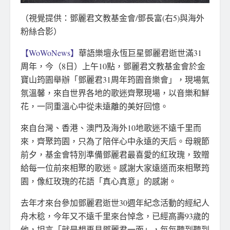
（視覺提供：鄧麗君文教基金會/鄧長富(右5)與海外
粉絲合影）
【WoWoNews】
華語樂壇永恆巨星鄧麗君逝世滿31
周年，今（8日）上午10點，鄧麗君文教基金會於金
寶山筠園舉辦「鄧麗君31周年筠園音樂會」，現場氣
氛溫馨，來自世界各地的歌迷齊聚現場，以音樂和鮮
花，一同重溫心中從未遠離的美好回憶。
來自台灣、香港、澳門及海外10地歌迷不遠千里而
來，齊聚筠園，只為了陪伴心中永遠的天后。母親節
前夕，基金會特別準備鄧麗君最喜愛的紅玫瑰，致贈
給每一位前來相聚的歌迷。感謝大家遠道而來相聚筠
園，像紅玫瑰的花語「真心真意」的感謝。
去年才來台參加鄧麗君逝世30週年紀念活動的經紀人
舟木稔，今年又不遠千里來台悼念，已經高壽93歲的
他，坦言「就是想再見鄧麗君一面」，每每聽到聽到