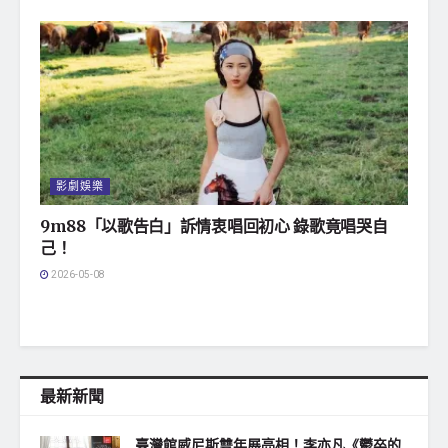
影劇娛樂
9m88「以歌告白」訴情衷唱回初心 錄歌竟唱哭自
己！
2026-05-08
最新新聞
臺灣館威尼斯雙年展亮相！李亦凡《鬱卒的