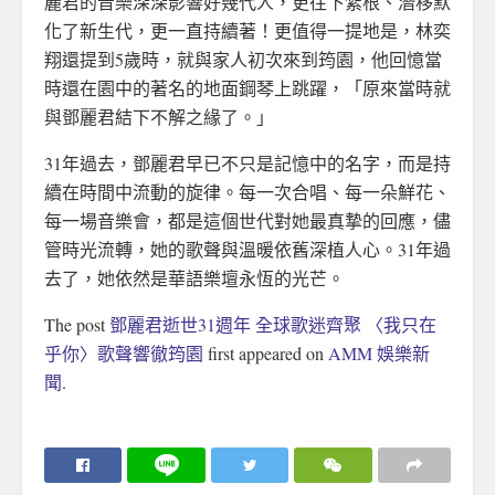
麗君的音樂深深影響好幾代人，更往下紮根、潛移默
化了新生代，更一直持續著！更值得一提地是，林奕
翔還提到5歲時，就與家人初次來到筠園，他回憶當
時還在園中的著名的地面鋼琴上跳躍，「原來當時就
與鄧麗君結下不解之緣了。」
31年過去，鄧麗君早已不只是記憶中的名字，而是持
續在時間中流動的旋律。每一次合唱、每一朵鮮花、
每一場音樂會，都是這個世代對她最真摯的回應，儘
管時光流轉，她的歌聲與溫暖依舊深植人心。31年過
去了，她依然是華語樂壇永恆的光芒。
The post
鄧麗君逝世31週年 全球歌迷齊聚 〈我只在
乎你〉歌聲響徹筠園
first appeared on
AMM 娛樂新
聞
.