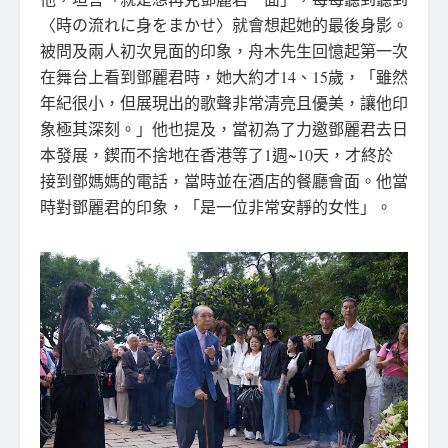
〈時の流れに身をまかせ〉就會想起她的最後身影。
被問及兩人初次見面的印象，舟木先生回憶起第一次
在舞台上看到鄧麗君時，她大約才14、15歲，「雖然
年紀很小，但展現出的歌聲非常清亮且優美，讓他印
象極其深刻。」他也提及，當初為了力邀鄧麗君去日
本發展，鍥而不捨地在香港等了1週~10天，才終於
接到鄧媽媽的電話，當時並在酒店的餐廳會面。他當
時對鄧麗君的印象，「是一位非常安靜的女性」。