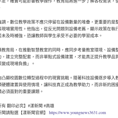
不足，確實可能影響教學操作，教育局將進一步了解各校需求，
。
強調，數位教學政策不應只停留在設備數量的堆疊，更重要的是
與現場實用性。他指出，從反光問題到設備老舊，顯示政策在執
若未及時補強，恐讓教師與學生承受不必要的學習成本。
籲教育局，在推動智慧教室的同時，應同步考量教室環境、設備
力，建立完整配套，而非單點式設備建置，才能真正提升教學品
策變成現場負擔」。
詢凸顯校園數位轉型過程中的現實挑戰。隨著科技設備逐步導入
顧硬體建置與使用情境，讓科技真正成為教學助力，而非新的困
續必須面對的重要課題。
有 翻印必究】#漾新聞 #高雄
新聞請點選【漾新聞官網】
https://www.youngnews3631.com