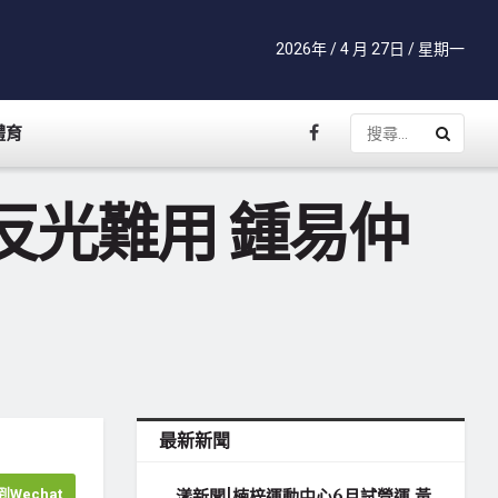
2026年 / 4 月 27日 / 星期一
體育
反光難用 鍾易仲
最新新聞
Wechat
漾新聞|楠梓運動中心6月試營運 黃