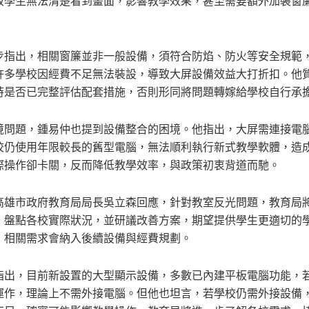
致學生無法清楚看到畫面，影響教學效果，甚至需要額外加裝窗
步指出，相關窗簾並非一般設備，須符合防焰、防火等安全規範
許多學校因經費不足無法裝設，導致大屏設備效益大打折扣。他
時是否已完整評估配套措施，否則形同將問題轉嫁給學校自行承
境問題，鍾易仲也提到設備整合的困境。他指出，大屏需連接電
校仍使用年限較長的舊型電腦，無法順利執行新式教學軟體，造
際操作卻卡關，反而降低教學效率，與政策初衷背道而馳。
高雄市政府教育局局長吳立森回應，針對教室反光問題，教育局
，盤點各校實際狀況，並研議改善方案，期望提供學生更適切的
，相關需求會納入後續設備與經費規劃。
指出，目前新設置的大型顯示設備，多數已內建平板電腦功能，
運作，理論上不需外接電腦。但他也坦言，若學校仍需外接設備