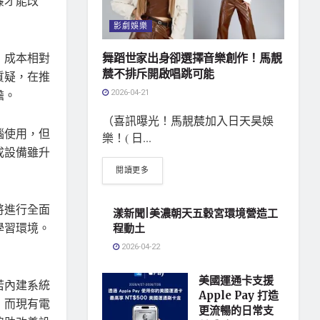
簾才能改
影劇娛樂
，成本相對
舞蹈世家出身卻選擇音樂創作！馬靚
辳不排斥開啟唱跳可能
質疑，在推
2026-04-21
擔。
（喜訊曝光！馬靚辳加入日天昊娛
腦使用，但
樂！( 日...
成設備雖升
閱讀更多
將進行全面
漾新聞|美濃朝天五穀宮環境營造工
學習環境。
程動土
2026-04-22
美國運通卡支援
若內建系統
Apple Pay 打造
，而現有電
更流暢的日常支