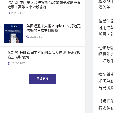
腦效能
漾新聞|中山高大合併契機 陳玫娟籲爭取醫學院
進駐北高雄未來增設醫院
備落差
2026-04-27
鍾易仲
美國運通卡支援 Apple Pay 打造更
可用性
流暢的日常支付體驗
斷層，
2026-04-27
他也呼
漾新聞|教師荒同工不同酬毒品入校 劉德林促教
經費能
育局面對問題
「好政
2026-04-27
這場質
閱讀更多
如何兼
育局後
【版權所
看更多