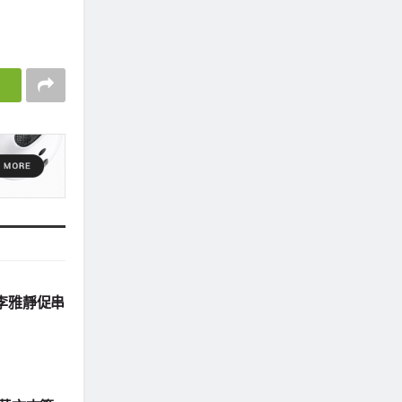
李雅靜促串