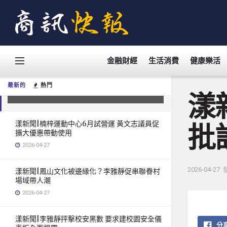
金融財經
生活消費
健康樂活
漾新聞|大屏進校園卻反光難用 鍾易仲
批設備未到位
最新的
熱門
2026-04-27
漾
漾新聞|楠梓運動中心6月試營運 黃文志議員促
批
擴大優惠帶動使用
2026-04-27
2026-04-27
漾新聞|鳳山文化被邊緣化？李雅靜促串聯眷村
場域帶人潮
2026-04-27
漾新聞|李雅靜抨擊校安黑數 要求建校園安全儀
分享