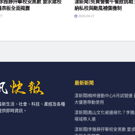
|李雅靜抨擊校安黑數 要求建校
漾新聞|免費營養午餐掀挑戰
儀表板全面揭露
納私校與颱風補償機制
27
2026-04-27
最新新聞
漾新聞|楠梓運動中心6月試營運
大優惠帶動使用
最新生活、社會、科技、產經及各種
提供即時資訊。
漾新聞|鳳山文化被邊緣化？李
場域帶人潮
漾新聞|李雅靜抨擊校安黑數 要