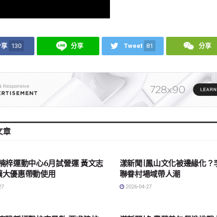
分享
130
分享
Tweet
81
分享
文章
會
地方社會
楠梓運動中心6月試營運 黃文志
漾新聞|鳳山文化被邊緣化？
擴大優惠帶動使用
聯眷村場域帶人潮
27
2026-04-27
會
地方社會