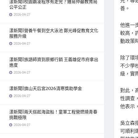
光，導
漾新聞|校園霸凌程序有走完？鍾易仲籲教育局
公平公正
善。
2026-04-27
他進一
漾新聞|營養午餐到空大泳池 鄭光峰促教育文化
較高，
服務升級
動政策
2026-04-27
除了環
漾新聞|族語師資到原鄉行銷 王義雄促市府拿出
進度
不少學
2026-04-27
級，實
漾新聞|旗山天后宮2026清寒獎助學金
對此，
2026-04-27
性調查
他表示
漾新聞|兩天搭起海盜船！童軍工程營燃燒青春
挑戰極限
吳立森
2026-04-27
可順利