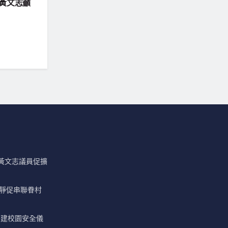
 黃文志籲
 黃文志議員促擴
雅靜促串聯眷村
求建校園安全儀