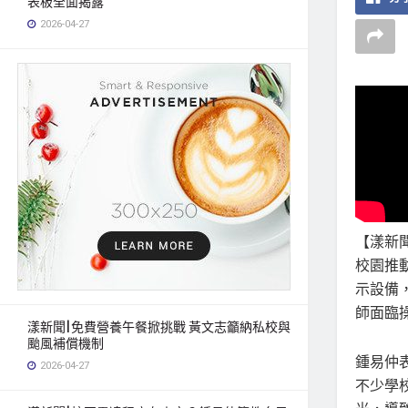
表板全面揭露
2026-04-27
【漾新
校園推
示設備
師面臨
漾新聞|免費營養午餐掀挑戰 黃文志籲納私校與
颱風補償機制
鍾易仲
2026-04-27
不少學