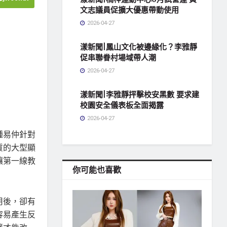
文志議員促擴大優惠帶動使用
2026-04-27
漾新聞|鳳山文化被邊緣化？李雅靜
促串聯眷村場域帶人潮
2026-04-27
漾新聞|李雅靜抨擊校安黑數 要求建
校園安全儀表板全面揭露
2026-04-27
鍾易仲針對
質的大型顯
讓第一線教
你可能也喜歡
用後，卻有
容易產生反