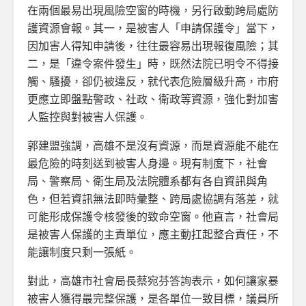
在兩個最易出現風險空窗的時機，另行啟動跨局處防
護資源會報。其一，是被害人「申請保護令」當下，
因加害人得知申請後，往往最容易出現報復風險；其
二，是「違令案件發生」時，既然法院已明令不得接
觸、騷擾，卻仍被違反，就代表危險層級升高，市府
更應立即盤點警政、社政、衛政等資源，強化對加害
人監控與對被害人保護。
郭建盟強調，高雄不是沒有資源，而是資源能不能在
最危險的時刻送到被害人身邊。現有制度下，社會
局、警察局、衛生局及法院體系都有各自資訊與角
色，但若資訊無法即時彙整、跨局處協調有落差，就
可能形成保護令核發後的致命空窗。他直言，社會局
是被害人保護的主責單位，應主動扛起整合責任，不
能讓制度只剩一張紙。
對此，高雄市社會局長蔡宛芬答詢表示，如何讓家暴
被害人獲得最完整保護，是各單位一致目標，議員所