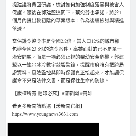
提建議將帶回研議，檢討如何加強制度落實與被害人
保護。隨後在郭建盟追問下，蔡宛芬也承諾，將於1
個月內提出較初階的草案版本，作為後續檢討與精進
依據。
當保護令違令率是全國2.2倍，當人口12%的城市卻
包辦全國23.6%的違令案件，高雄面對的已不是單一
治安問題，而是一場必須正視的婦幼安全危機。郭建
盟以一連串冰冷數字敲響警鐘，提醒市府唯有把跨局
處資料、風險監控與即時保護真正接起來，才能讓保
護令不只是法律文書，而是保住生命的防線。
【版權所有 翻印必究】#漾新聞 #高雄
看更多新聞請點選【漾新聞官網】
https://www.youngnews3631.com⁠