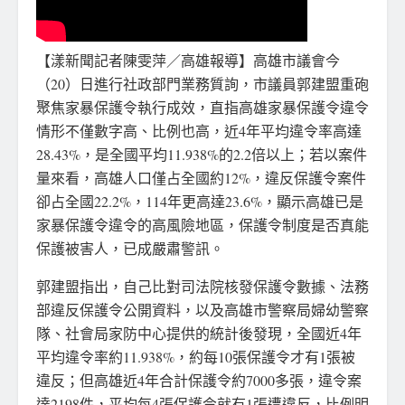
【漾新聞記者陳雯萍／高雄報導】高雄市議會今
（20）日進行社政部門業務質詢，市議員郭建盟重砲
聚焦家暴保護令執行成效，直指高雄家暴保護令違令
情形不僅數字高、比例也高，近4年平均違令率高達
28.43%，是全國平均11.938%的2.2倍以上；若以案件
量來看，高雄人口僅占全國約12%，違反保護令案件
卻占全國22.2%，114年更高達23.6%，顯示高雄已是
家暴保護令違令的高風險地區，保護令制度是否真能
保護被害人，已成嚴肅警訊。
郭建盟指出，自己比對司法院核發保護令數據、法務
部違反保護令公開資料，以及高雄市警察局婦幼警察
隊、社會局家防中心提供的統計後發現，全國近4年
平均違令率約11.938%，約每10張保護令才有1張被
違反；但高雄近4年合計保護令約7000多張，違令案
達2198件，平均每4張保護令就有1張遭違反，比例明