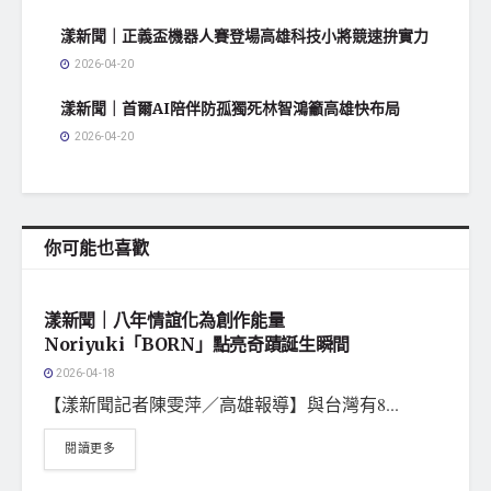
漾新聞｜正義盃機器人賽登場高雄科技小將競速拚實力
2026-04-20
漾新聞｜首爾AI陪伴防孤獨死林智鴻籲高雄快布局
2026-04-20
你可能也喜歡
地方社會
漾新聞｜八年情誼化為創作能量
Noriyuki「BORN」點亮奇蹟誕生瞬間
2026-04-18
【漾新聞記者陳雯萍／高雄報導】與台灣有8...
閱讀更多