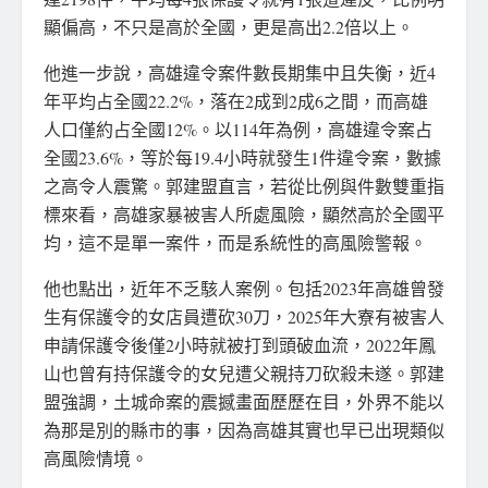
顯偏高，不只是高於全國，更是高出2.2倍以上。
他進一步說，高雄違令案件數長期集中且失衡，近4
年平均占全國22.2%，落在2成到2成6之間，而高雄
人口僅約占全國12%。以114年為例，高雄違令案占
全國23.6%，等於每19.4小時就發生1件違令案，數據
之高令人震驚。郭建盟直言，若從比例與件數雙重指
標來看，高雄家暴被害人所處風險，顯然高於全國平
均，這不是單一案件，而是系統性的高風險警報。
他也點出，近年不乏駭人案例。包括2023年高雄曾發
生有保護令的女店員遭砍30刀，2025年大寮有被害人
申請保護令後僅2小時就被打到頭破血流，2022年鳳
山也曾有持保護令的女兒遭父親持刀砍殺未遂。郭建
盟強調，土城命案的震撼畫面歷歷在目，外界不能以
為那是別的縣市的事，因為高雄其實也早已出現類似
高風險情境。