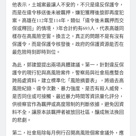
他表示，土城案最讓人不安的，不只是違反保護令，
而是在違令移送後未被羈押，嫌犯獲釋後旋即再度犯
案。高雄在112年至114年，類似「違令後未羈押而交
保或釋回」的情境，3年合計約有693人，代表高雄同
樣存在高風險空窗。換言之，真正的問題不是有沒有
保護令，而是保護令核發後，政府的保護資源能否在
最危險時刻即時到位。
為此，郭建盟提出兩項具體建議。第一，針對違反保
護令的現行犯與高風險案件，警察局與社會局應整合
跨局處資料，建立標準化「風險摘要表」，將過去高
風險紀錄、違令次數、暴力強度、是否有殺人威脅、
是否同住或可接觸、最近暴力時間等資訊量化評分，
供檢察官作為羈押或高度限制的判斷依據，避免因資
料不全，讓原本該羈押者被放回社區，釀成無法挽回
的悲劇。
第二，社會局除每月例行召開高風險個案會議外，應