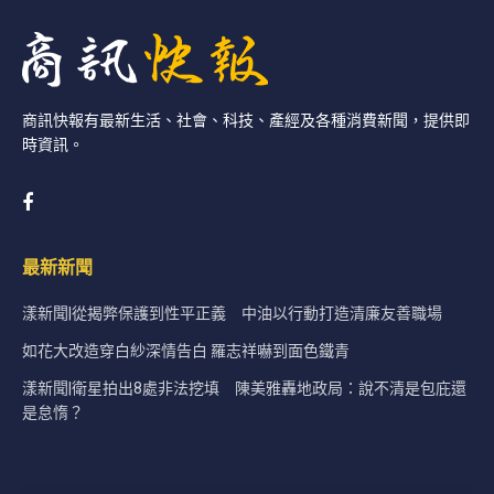
商訊快報有最新生活、社會、科技、產經及各種消費新聞，提供即
時資訊。
最新新聞
漾新聞|從揭弊保護到性平正義 中油以行動打造清廉友善職場
如花大改造穿白紗深情告白 羅志祥嚇到面色鐵青
漾新聞|衛星拍出8處非法挖填 陳美雅轟地政局：說不清是包庇還
是怠惰？