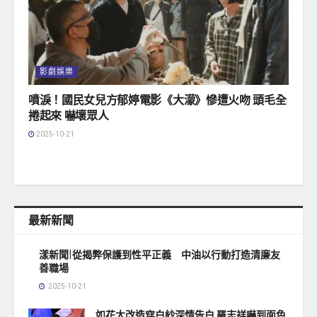
影劇娛樂
噴淚！國民女兒方郁婷電影《大濛》慘遭火吻 頭毛全
捲起來 嚇壞眾人
2025-10-21
最新新聞
漾新聞|從揭弊保護到性平正義 中油以行動打造清廉友
善職場
2025-10-21
如花大改造穿白紗深情告白 羅志祥嚇到面色