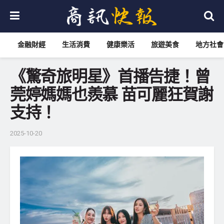
金融財經
生活消費
健康樂活
旅遊美食
地方社會
《驚奇旅明星》首播告捷！曾
莞婷媽媽也羨慕 苗可麗狂賀謝
支持！
2025-10-20