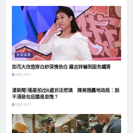
影劇娛樂
如花大改造穿白紗深情告白 羅志祥嚇到面色鐵青
2025-10-21
地方社會
漾新聞|衛星拍出8處非法挖填 陳美雅轟地政局：說
不清是包庇還是怠惰？
2025-10-21