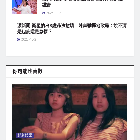
鐵青
2025-10-21
漾新聞|衛星拍出8處非法挖填 陳美雅轟地政局：說不清
是包庇還是怠惰？
2025-10-21
你可能也喜歡
影劇娛樂