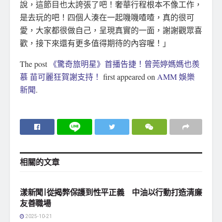
說，這節目也太誇張了吧！奢華行程根本不像工作，
是去玩的吧！四個人湊在一起嘰嘰喳喳，真的很可
愛，大家都很做自己，呈現真實的一面，謝謝觀眾喜
歡，接下來還有更多值得期待的內容喔！」
The post
《驚奇旅明星》首播告捷！曾莞婷媽媽也羨
慕 苗可麗狂賀謝支持！
first appeared on
AMM 娛樂
新聞
.
相關的
文章
地方社會
漾新聞|從揭弊保護到性平正義 中油以行動打造清廉
友善職場
2025-10-21