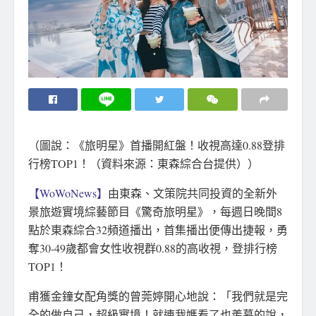
（圖說：《旅明星》首播開紅盤！收視高達0.88登排
行榜TOP1！（資料來源：東森綜合台提供））
【WoWoNews】
由東森、文策院共同投資的全新外
景旅遊實境綜藝節目《驚奇旅明星》，每週日晚間8
點於東森綜合32頻道播出，首集播出便傳出捷報，勇
奪30-49歲都會女性收視群0.88的高收視，登排行榜
TOP1！
甫獲金鐘女配角獎的曾莞婷開心地說：「我們就是完
全的做自己，超級實境！就連我媽看了也羨慕的說，