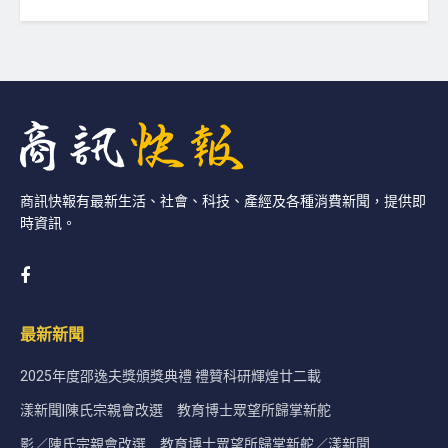
商訊快報有最新生活、社會、科技、產經及各種消費新聞，提供即
時資訊。
最新新聞
2025年度邵逸夫獎頒獎典禮 禮贊科研輝煌廿二載
漾新聞|陳氏宗親會改選 教育博士眾望所歸掌新舵
影／陳氏宗親會改選 教育博士眾望所歸掌新舵／漾新聞