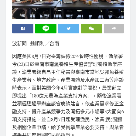
波新聞─翁順利／台南
因應美國8月7日對臺灣課徵20%暫時性關稅，漁業署
今(22)日於臺南市南瀛養殖生產協會辦理養殖漁業座
談，漁業署繆自昌主任秘書與臺南市當地吳郭魚養殖
生產業者、地方政府、產業團體及水產加工廠等座談
時表示，面對美國今年4月實施對等關稅，農業部立
即提出「180億元農漁產業支持方案」，隨後漁業署
並積極透過舉辦座談會廣納建言，依產業需求修正金
融支持、提升產業競爭力及開拓多元市場等3大面向6
項支持措施，並自8月7日起受理漁民、漁業(民)團體
及相關企業申請，給予受衝擊產業必要支持，與業者
攜手共同度過國際局勢挑戰。