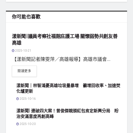
你可能也喜歡
地方社會
漾新聞|議員考察社福館庇護工場 關懷弱勢共創友善
高雄
2025-10-21
【漾新聞記者陳雯萍／高雄報導】高雄市議會...
閱讀更多
漾新聞｜林智鴻憂高雄垃圾量暴增 籲增回收率、加速焚
化爐更新
2025-10-16
漾新聞| 連破四大案！曾俊傑親頒紅包肯定新興分局 盼
治安滿意度再創高峰
2025-10-20