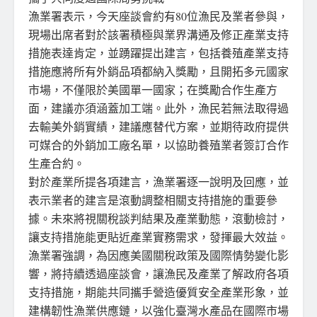
漁業署表示，今天座談會約有80位漁民及業者參與，
現場出席者對於該署積極與業界溝通及修正產業支持
措施表達肯定，並踴躍提出建言，包括養殖產業支持
措施應將所有外銷品項都納入獎勵，且開拓多元國家
市場，不僅限於美國單一國家；在獎勵合作生產方
面，建議亦須涵蓋加工端。此外，漁民若無法取得過
去輸美外銷實績，建議應替代方案，並期待政府提供
可媒合的外銷加工廠名單，以協助養殖業者簽訂合作
生產合約。
對於產業所提各項建言，漁業署逐一說明及回應，並
表示業者的建言是滾動調整相關支持措施的重要參
據。未來將視關稅談判結果及產業動態，滾動檢討，
讓支持措施能更貼近產業實務需求，發揮最大效益。
漁業署強調，為因應美國關稅政策及國際情勢變化影
響，將持續透過座談會，讓漁民及產業了解政府各項
支持措施，期能共同攜手營造優質安全產業形象，並
建構韌性漁業供應鏈，以強化臺灣水產品在國際市場