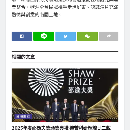
業整合，歡迎全台民眾攜手走進屏東、認識這片充滿
熱情與創意的南國土地。
相關的
文章
金融財經
2025年度邵逸夫獎頒獎典禮 禮贊科研輝煌廿二載