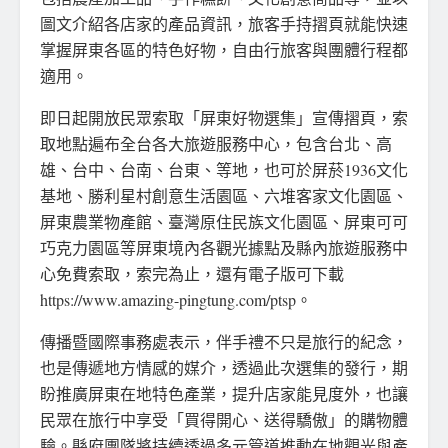
圖文介紹各店家的產品資訊，旅客手持摺頁就能快速
掌握屏東各區的特色好物，自由行旅客與團體行程都
適用。
即日起開放民眾索取「屏東好物選集」宣傳摺頁，索
取地點遍布全台各大旅遊服務中心，包含台北、高
雄、台中、台南、台東、等地，也可於屏菸1936文化
基地、勝利星村創意生活園區、六堆客家文化園區、
屏東農業物產館、臺灣原住民族文化園區、屏東可可
巧克力園區等屏東境內各觀光據點及縣內旅遊服務中
心免費索取，索完為止，還有電子版可下載
https://www.amazing-pingtung.com/ptsp。
傳播暨國際事務處表示，伴手禮不只是旅行的紀念，
也是傳遞地方情感的媒介，透過此次選集的發行，期
盼推廣屏東在地特色產業，提升店家能見度外，也讓
民眾在旅行中享受「買得開心、送得驕傲」的購物體
驗。縣府團隊將持續透過多元管道推動在地觀光與產