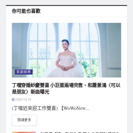
你可能也喜歡
影劇娛樂
丁噹穿婚紗慶雙喜 小巨蛋兩場完售、和蕭景鴻〈可以
是朋友〉新曲曝光
2025-10-19
(丁噹近來迎工作雙喜) 【WoWoNew...
閱讀更多