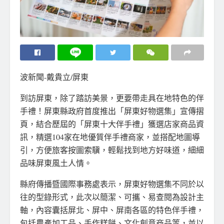
波新聞-戴貴立/屏東
到訪屏東，除了踏訪美景，更要帶走具在地特色的伴
手禮！屏東縣政府首度推出「屏東好物選集」宣傳摺
頁，結合歷屆的「屏東十大伴手禮」獲選店家商品資
訊，精選104家在地優質伴手禮商家，並搭配地圖導
引，方便旅客按圖索驥，輕鬆找到地方好味道，細細
品味屏東風土人情。
縣府傳播暨國際事務處表示，屏東好物選集不同於以
往的型錄形式，此次以簡潔、可攜、易查閱為設計主
軸，內容囊括屏北、屏中、屏南各區的特色伴手禮，
包括農產加工品、手作糕餅、文化創意商品等，並以