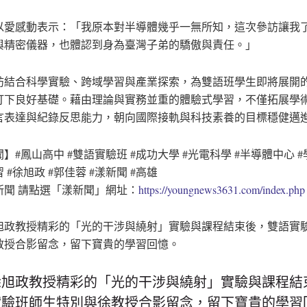
以愛感動表示：「我原本對半導體幾乎一無所知，這次參訪讓我
與精密儀器，也體認到身為臺灣子弟的驕傲與責任。」
訪結合科學實驗、跨域學習與產業探索，為雙語班學生即將展開
打下良好基礎。藉由理論與實務並重的體驗式學習，不僅拓展學
言表達與紀錄反思能力，朝向國際接軌與科技素養的目標穩健邁
】#鳳山高中 #雙語實驗班 #成功大學 #光電科學 #半導體中心 #
 #徐旭政 #郭佳蓉 #漾新聞 #高雄
新聞 請點選「漾新聞」網址：
https://youngnews3631.com/index.php
徐旭政教授精彩的「光的干涉與繞射」實驗與課程結
實驗班師生特別與徐教授合影留念，留下寶貴的學習