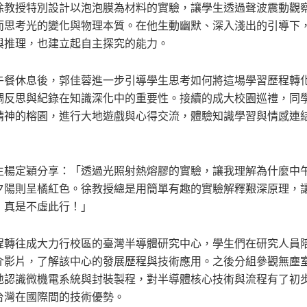
徐教授特別設計以泡泡膜為材料的實驗，讓學生透過聲波震動觀
而思考光的變化與物理本質。在他生動幽默、深入淺出的引導下
與推理，也建立起自主探究的能力。
午餐休息後，郭佳蓉進一步引導學生思考如何將這場學習歷程轉
調反思與紀錄在知識深化中的重要性。接續的成大校園巡禮，同
精神的榕園，進行大地遊戲與心得交流，體驗知識學習與情感連
生楊定穎分享：「透過光照射熱熔膠的實驗，讓我理解為什麼中
夕陽則呈橘紅色。徐教授總是用簡單有趣的實驗解釋艱深原理，
，真是不虛此行！」
程轉往成大力行校區的臺灣半導體研究中心，學生們在研究人員
介影片，了解該中心的發展歷程與技術應用。之後分組參觀無塵
地認識微機電系統與封裝製程，對半導體核心技術與流程有了初
台灣在國際間的技術優勢。