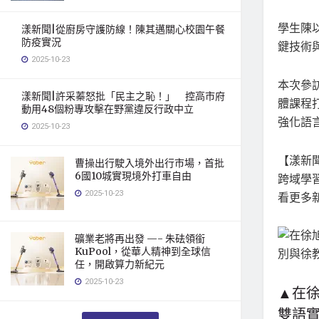
學生陳
漾新聞|從廚房守護防線！陳其邁關心校園午餐
防疫實況
鍵技術
2025-10-23
本次參
漾新聞|許采蓁怒批「民主之恥！」 控高市府
體課程
動用48個粉專攻擊在野黨違反行政中立
強化語
2025-10-23
【漾新聞
曹操出行駛入境外出行市場，首批
6國10城實現境外打車自由
跨域學習
2025-10-23
看更多
礦業老將再出發 —- 朱砝領銜
KuPool，從華人精神到全球信
任，開啟算力新紀元
2025-10-23
▲在
雙語