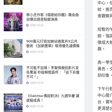
中心，
紋，進
蔡小虎作客《唱歌給你聽》飆金曲
會觀察
自爆出道差點變演員
2025-10-23
短暫的
錄，強
900萬元打造加蚋站通風井X公共
徵成大
藝術 《加蚋豐華》取得優先議價權
趣。
2025-10-23
高一學
不可能不加場！李聖傑親拍影片宣
黃色，
告驚喜 秒殺瞬間直呼：「這下非露
刻印象
不可！」
2025-10-23
下午行
中心簡
《Garena 傳說對決》九週年慶 讓
虛擬成真！
台，實
2025-10-23
更清楚