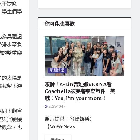
察干涉條
，學生們學
你可能也喜歡
化為具體記
學漫步至象
結的雙重樂
影劇娛樂
午的太陽是
凍齡！A-Lin帶琟娜VERNA看
讓我留下深
Coachella被美警察查證件 笑
喊：Yes, I’m your mom！
2025-10-17
陪同下觀賞
照片提供：谷優娛樂）
室與實驗機
【WoWoNews...
步概念，也