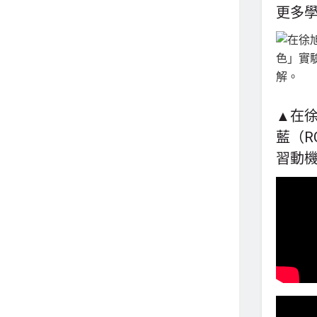
更多
▲在
藍（R
習動