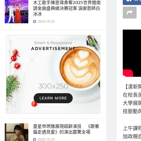
木工歌手陳思瑋勇奪2025世界閩南
語金曲盛典總決賽冠軍 淚謝恩師白
冰冰
2025-10-23
【漾新
在校長
大學展
技脈動
童星申琇雅展現超齡演技 《跟著
上午課
貓走遇見愛》的演出震驚全場
旭政親
2025-10-23