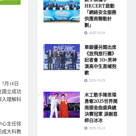
HKCERT啟動
「網絡安全服務
供應商聯動計
劃」
2025-10-24
車銀優另類出席
《放飛旅行團》
記者會 30+男神
演高中生直喊抱
歉
2025-10-23
7月18日
往國立成功
木工歌手陳思瑋
深入理解科
勇奪2025世界閩
南語金曲盛典總
決賽冠軍 淚謝恩
師白冰冰
中心主任徐
2025-10-23
訪成大科教