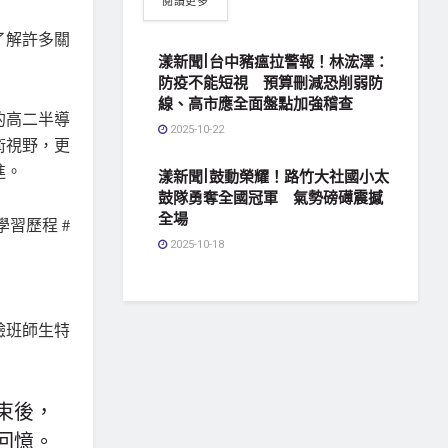
閱讀更多
了解許多關
漾新聞|台中豬瘟拉警報！林浤澤：
防疫不能短視 預算刪減恐削弱防
線、高市應全面盤點加強稽查
的高二半導
2025-10-22
術視野，更
進。
漾新聞|鼓動榮耀！路竹大社國小太
鼓隊勇奪全國冠軍 氣勢磅礡震撼
全場
學習歷程 #
2025-10-18
束後，
回憶。