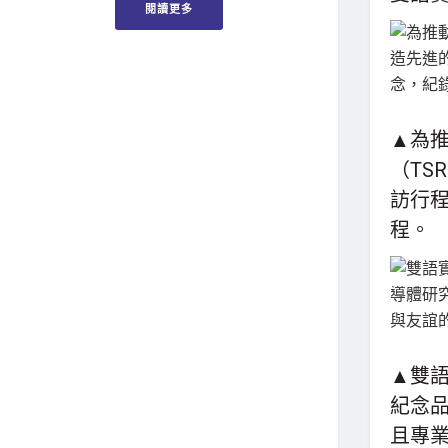
閱讀更多
▲為
（TS
訪行
程。
▲雙語
紀念品
且專