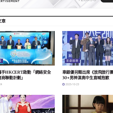
文章
經
影劇娛樂
手HKCERT啟動「網絡安全
車銀優另類出席《放飛旅行
應商聯動計劃」
30+男神演高中生直喊抱歉
24
2025-10-23