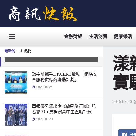
漾新聞｜鳳中雙語班成大一日科學
金融財經
生活消費
健康樂活
營 實驗泡泡、走進半導體世界超震
撼！
最新的
熱門
2025-07-20
漾
數字辦攜手HKCERT啟動「網絡安
實
全服務供應商聯動計劃」
2025-10-24
2025-07-20
車銀優另類出席《放飛旅行團》記
者會 30+男神演高中生直喊抱歉
2025-10-23
分享