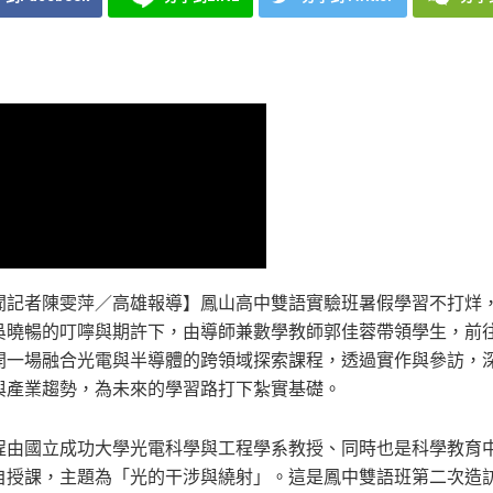
聞記者陳雯萍／高雄報導】鳳山高中雙語實驗班暑假學習不打烊，
吳曉暢的叮嚀與期許下，由導師兼數學教師郭佳蓉帶領學生，前
開一場融合光電與半導體的跨領域探索課程，透過實作與參訪，
與產業趨勢，為未來的學習路打下紮實基礎。
程由國立成功大學光電科學與工程學系教授、同時也是科學教育
自授課，主題為「光的干涉與繞射」。這是鳳中雙語班第二次造