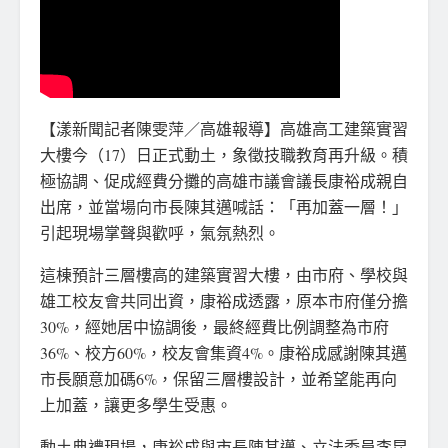
【漾新聞記者陳雯萍／高雄報導】高雄高工建築實習
大樓今（17）日正式動土，象徵技職教育再升級。積
極協調、促成經費分攤的高雄市議會議長康裕成親自
出席，並當場向市長陳其邁喊話：「再加蓋一層！」
引起現場掌聲與歡呼，氣氛熱烈。
這棟預計三層樓高的建築實習大樓，由市府、學校與
雄工校友會共同出資，康裕成透露，原本市府僅分擔
30%，經她居中協調後，最終經費比例調整為市府
36%、校方60%，校友會集資4%。康裕成感謝陳其邁
市長願意加碼6%，保留三層樓設計，並希望能再向
上加蓋，讓更多學生受惠。
動土典禮現場，康裕成與市長陳其邁、立法委員李昆