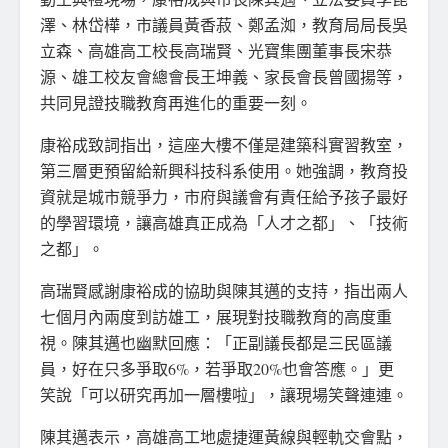
澤、林岱樺，市議員黃香菽、鄭孟洳，教育局局長吳
立森、高雄高工校長高瑞賢、光寶集團董事長宋恭
源、雄工校友會總會長王坤義、家長會長曾國揚等，
共同見證技職教育再進化的重要一刻。
康裕成致詞指出，這座大樓不僅是建築科實習教室，
第三層更預留給新興科技科系使用。她強調，教育投
資就是城市競爭力，市府與議會有責任給予孩子最好
的學習環境，讓高雄真正成為「人才之都」、「技術
之都」。
高瑞賢感謝康裕成的協助與陳其邁的支持，指出兩人
七個月內兩度到訪雄工，展現對技職教育的高度重
視。陳其邁也幽默回應：「正副議長都是三民區議
員，好在只多爭取6%，若爭取20%也會答應。」更
笑說「可以研究再加一層樓啦」，讓現場笑聲連連。
陳其邁表示，高雄高工地處捷運黃線與輕軌交會點，