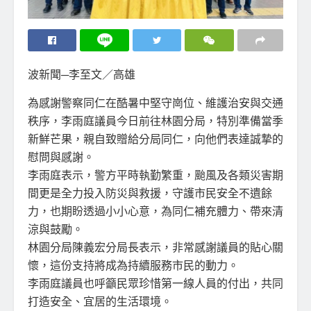
波新聞─李至文／高雄
為感謝警察同仁在酷暑中堅守崗位、維護治安與交通
秩序，李雨庭議員今日前往林園分局，特別準備當季
新鮮芒果，親自致贈給分局同仁，向他們表達誠摯的
慰問與感謝。
李雨庭表示，警方平時執勤繁重，颱風及各類災害期
間更是全力投入防災與救援，守護市民安全不遺餘
力，也期盼透過小小心意，為同仁補充體力、帶來清
涼與鼓勵。
林園分局陳義宏分局長表示，非常感謝議員的貼心關
懷，這份支持將成為持續服務市民的動力。
李雨庭議員也呼籲民眾珍惜第一線人員的付出，共同
打造安全、宜居的生活環境。