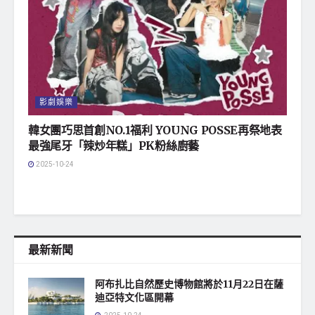
影劇娛樂
韓女團巧思首創NO.1福利 YOUNG POSSE再祭地表
最強尾牙「辣炒年糕」PK粉絲廚藝
2025-10-24
最新新聞
阿布扎比自然歷史博物館將於11月22日在薩
迪亞特文化區開幕