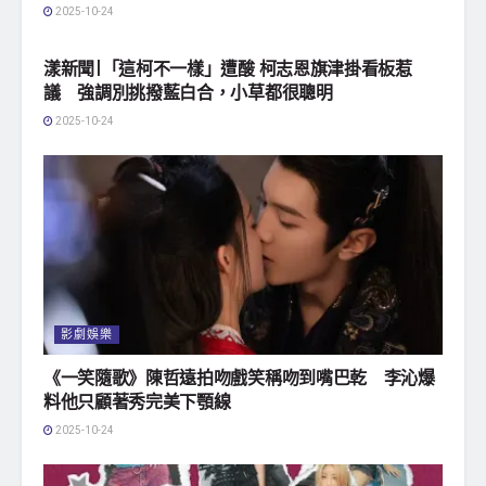
2025-10-24
地方社會
漾新聞|「這柯不一樣」遭酸 柯志恩旗津掛看板惹
議 強調別挑撥藍白合，小草都很聰明
2025-10-24
影劇娛樂
《一笑隨歌》陳哲遠拍吻戲笑稱吻到嘴巴乾 李沁爆
料他只顧著秀完美下顎線
2025-10-24