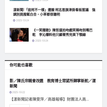
2025-10-24
漾新聞|「這柯不一樣」遭酸 柯志恩旗津掛看板惹議 強
調別挑撥藍白合，小草都很聰明
2025-10-24
《一笑隨歌》陳哲遠拍吻戲笑稱吻到嘴巴
乾 李沁爆料他只顧著秀完美下顎線
2025-10-24
你可能也喜歡
地方社會
影／陳氏宗親會改選 教育博士眾望所歸掌新舵／漾
新聞
2025-10-22
【漾新聞記者陳雯萍／高雄報導】財團法人高...