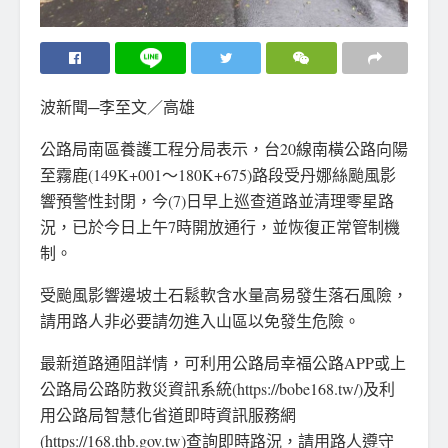
波新聞─李至文／高雄
公路局南區養護工程分局表示，台20線南橫公路向陽
至霧鹿(149K+001～180K+675)路段受丹娜絲颱風影
響預警性封閉，今(7)日早上巡查道路並清理零星路
況，已於今日上午7時開放通行，並恢復正常管制機
制。
受颱風影響邊坡土石鬆軟含水量高易發生落石風險，
請用路人非必要請勿進入山區以免發生危險。
最新道路通阻詳情，可利用公路局幸福公路APP或上
公路局公路防救災資訊系統(https://bobe168.tw/)及利
用公路局智慧化省道即時資訊服務網
(https://168.thb.gov.tw)查詢即時路況，請用路人遵守