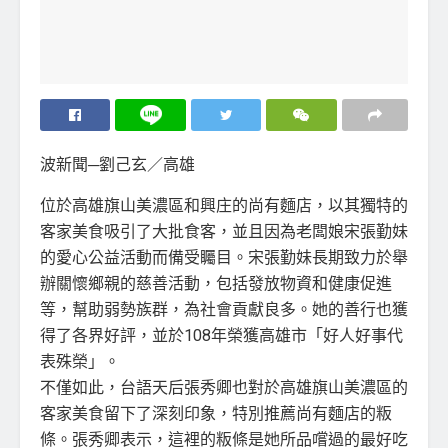
波新聞─劉己玄／高雄
位於高雄旗山美濃區和興庄的尚有麵店，以其獨特的
客家美食吸引了大批食客，並且因為老闆娘宋張勤妹
的愛心公益活動而備受矚目。宋張勤妹長期致力於舉
辦關懷鄉親的慈善活動，包括發放物資和健康促進
等，幫助弱勢族群，為社會貢獻良多。她的善行也獲
得了各界好評，並於108年榮獲高雄市「好人好事代
表殊榮」。
不僅如此，台語天后張秀卿也對於高雄旗山美濃區的
客家美食留下了深刻印象，特別推薦尚有麵店的粄
條。張秀卿表示，這裡的粄條是她所品嚐過的最好吃