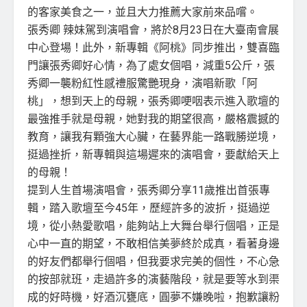
的客家美食之一，並且大力推薦大家前來品嚐。
張秀卿 辣妹駕到演唱會，將於8月23日在大臺南會展
中心登場！此外，新專輯《阿桃》同步推出，雙喜臨
門讓張秀卿好心情，為了處女個唱，減重5公斤，張
秀卿一襲粉紅性感禮服驚艷現身，演唱新歌「阿
桃」，想到天上的母親，張秀卿哽咽表示進入歌壇的
最強推手就是母親，她對我的期望很高，嚴格震撼的
教育，讓我有顆強大心臟，在藝界能一路戰勝逆境，
挺過挫折，新專輯與這場遲來的演唱會，要獻給天上
的母親！
提到人生首場演唱會，張秀卿分享11歲推出首張專
輯，踏入歌壇至今45年，歷經許多的波折，挺過逆
境，從小熱愛歌唱，能夠站上大舞台舉行個唱，正是
心中一直的期望，不敢相信美夢終於成真，看著身邊
的好友們都舉行個唱，但我要求完美的個性，不心急
的按部就班，走過許多的演藝階段，就是要等水到渠
成的好時機，好酒沉甕底，圓夢不嫌晚啦，抱歉讓粉