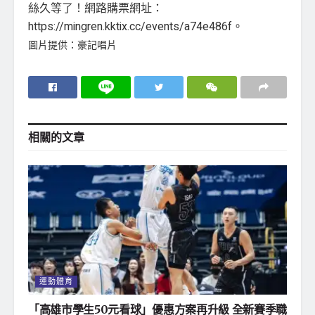
絲久等了！網路購票網址：
https://mingren.kktix.cc/events/a74e486f。
圖片提供：豪記唱片
相關的
文章
運動體育
「高雄市學生50元看球」優惠方案再升級 全新賽季職