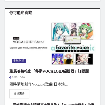
你可能也喜歡
金融財經
雅馬哈將推出「移動VOCALOID編輯器」訂閱版
2025-10-20
隨時隨地創作Vocaloid歌曲 日本濱...
閱讀更多
漾新聞|青年創意點亮大港品牌！「2025大港經典」決賽