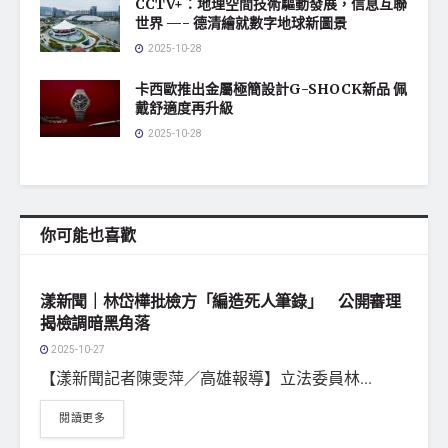
CCTV+：地理空間技術驅動發展，信息互聯
世界 —- 德清繪就數字地球新圖景
2025-10-28
卡西歐推出金屬極簡設計G-SHOCK新品 佩
戴舒適度再升級
2025-10-28
你可能也喜歡
地方社會
漾新聞｜林岱樺批檢方「編造死人筆錄」 公開審理
揭檢調暗黑角落
2025-10-27
【漾新聞記者陳雯萍／高雄報導】立法委員林...
閱讀更多