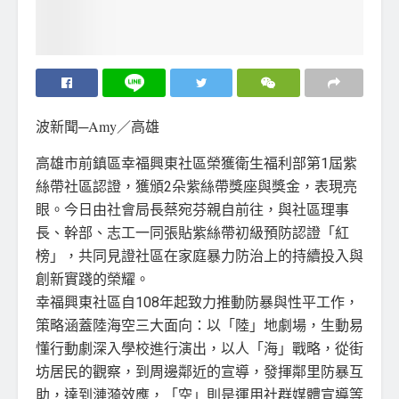
波新聞─Amy／高雄
高雄市前鎮區幸福興東社區榮獲衛生福利部第1屆紫
絲帶社區認證，獲頒2朵紫絲帶獎座與獎金，表現亮
眼。今日由社會局長蔡宛芬親自前往，與社區理事
長、幹部、志工一同張貼紫絲帶初級預防認證「紅
榜」，共同見證社區在家庭暴力防治上的持續投入與
創新實踐的榮耀。
幸福興東社區自108年起致力推動防暴與性平工作，
策略涵蓋陸海空三大面向：以「陸」地劇場，生動易
懂行動劇深入學校進行演出，以人「海」戰略，從街
坊居民的觀察，到周邊鄰近的宣導，發揮鄰里防暴互
助，達到漣漪效應，「空」則是運用社群媒體宣導等