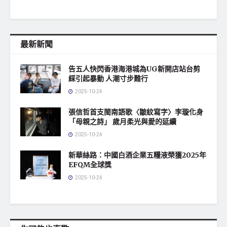
最新新聞
告五人快閃香港海港城為UG新開店站台剪
綵引起暴動 人潮寸步難行
2025-10-24
張信哲首支閩南語歌〈皺紋寫字〉李璇化身
「母親之詩」 歲月柔光與愛的延續
2025-10-24
新華絲路：中國白酒企業五糧液榮獲2025年
EFQM全球獎
2025-10-24