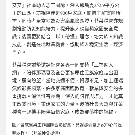
安安」社區助人志工團隊，深入那瑪夏252.9平方公
里的山區，訪視陪伴近900戶家庭，關懷了解實際所
需。同時考量當地為災害高風險區域，芥菜種會亦規
劃推動防災知能培力，提升族人應變與家園安全意
識；後續更將結合「以工帶振」理念，培力族人知識
技能，創造在地就業機會，協助族人穩定生活、經濟
自立。
芥菜種會誠摯邀請社會各界一同支持「三福助人
網」，陪伴那瑪夏及全台更多原住民族家庭走出困
境、邁向盼望。當地交通不便、資源不足，加上極端
氣候影響頻繁，許多家庭面臨教育、就業與安全的多
重挑戰。深信惟有長期、深入的陪伴與培力，才能真
正改變困境、重建家庭的力量。邀請社會大眾與芥菜
種會一起攜手陪伴每個家庭，成為部落中的祝福。
圖／會來賓與工作團隊合影留念，見證那瑪夏原家中心的溫
馨啟程。（芥菜種會提供）