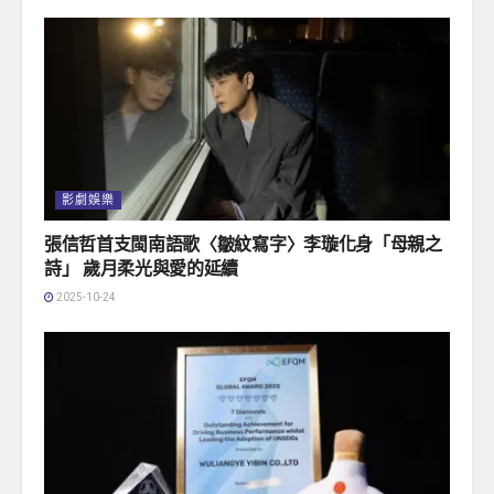
影劇娛樂
張信哲首支閩南語歌〈皺紋寫字〉李璇化身「母親之
詩」 歲月柔光與愛的延續
2025-10-24