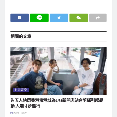
相關的
文章
影劇娛樂
告五人快閃香港海港城為UG新開店站台剪綵引起暴
動 人潮寸步難行
2025-10-24