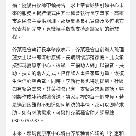
福。隨後由牧師帶領禱告，求上帝看顧與引領中心未
來的服務。揭牌儀式由芥菜種會執行長李肇家、高雄
市原民會主委洪羽珊、那瑪夏區長孔賢傑及多位地方
代表共同完成，象徵攜手啟動支持原鄉家庭的新旅
程。
芥菜種會執行長李肇家表示，芥菜種會自創辦人孫理
蓮女士以來即深耕原鄉，長期關懷部落家庭。此次承
接那瑪夏原家中心，透過「三福助人網」以福音、扶
助、扶立的助人方式，陪伴族人重建家庭力量，恢復
生活信心與希望。同時，李執行長也特別提到，社區
如有緊急需求，芥菜種會已有一支緊急求助電話，特
別製作成冰箱磁鐵發送，讓家庭裡的每一個成員，若
是遇到困難與不知道如何解決的事情，都可以即時求
助。如有求助需求，可撥打芥菜種會助人網專線
0809-070-985。
未來，那瑪夏原家中心將由芥菜種會佈建的「雅惠和