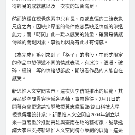
得輕易的成就感以及一次次的短暫滿足。
然而這種在視覺像素中只有長、寬或直徑的二維表象
尺度之內，因缺少厚度的條件故容易缺乏情感的滲透
能力；而「時間」此一難以感受的純量，確實是情感
傳遞的關鍵因素，事物也因為有此才有情感。
《為完成》系列來到了「格子」的階段，在形式限定
的作品中想傳遞不同的情感表現，有冰冷、溫暖、破
碎、繽紛…等的情緒想訴說，期盼看作品的人能自在
感受。
新思惟人文空間表示，這次與李侑誠推出的展覽，其
展品從空間貫穿情感各區軸，實屬難得。3月11日的
開幕茶會更邀請指導教授黃志偉蒞臨(崑山科技大學
視覺傳達設計系)。新思惟人文空間自2004年創立以
來一直著重於推動高雄與臺南在地的藝術家，誠摯邀
請大家來支持新思惟人文空間精心策劃的展覽，這是