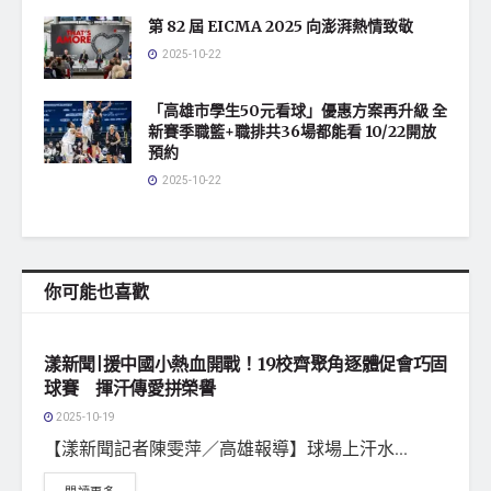
第 82 屆 EICMA 2025 向澎湃熱情致敬
2025-10-22
「高雄市學生50元看球」優惠方案再升級 全
新賽季職籃+職排共36場都能看 10/22開放
預約
2025-10-22
你可能也喜歡
地方社會
漾新聞|援中國小熱血開戰！19校齊聚角逐體促會巧固
球賽 揮汗傳愛拼榮譽
2025-10-19
【漾新聞記者陳雯萍／高雄報導】球場上汗水...