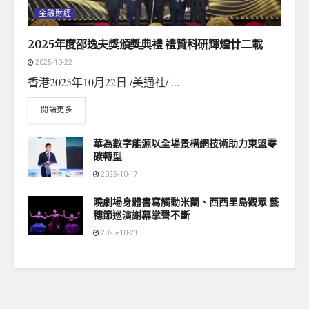
金融財經
2025年度邵逸夫獎頒獎典禮 禮贊科研輝煌廿二載
2025-10-22
香港2025年10月22日 /美通社/ ...
閱讀更多
華為數字能源以全場景構網技術助力東盟零
碳轉型
2025-10-17
曉劇場身體書寫觸動米蘭、西西里島觀眾 藝
穗節巡演謝幕掌聲不斷
2025-10-21