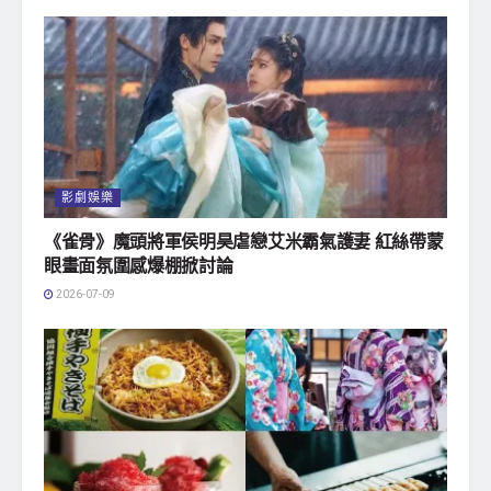
影劇娛樂
《雀骨》魔頭將軍侯明昊虐戀艾米霸氣護妻 紅絲帶蒙
眼畫面氛圍感爆棚掀討論
2026-07-09