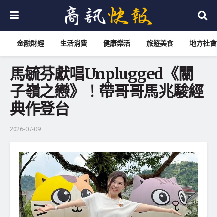
金融財經
生活消費
健康樂活
旅遊美食
地方社會
馬毓芬獻唱Unplugged《關
子嶺之戀》！帶哥哥馬兆駿經
典作登台
2026-07-09