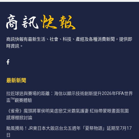
商訊快報有最新生活、社會、科技、產經及各種消費新聞，提供即
時資訊。
最新新聞
拉近球迷與賽場的距離：海信以顯示技術創新提升2026年FIFA世界
盃™觀賽體驗
《雀骨》魔頭將軍侯明昊虐戀艾米霸氣護妻 紅絲帶蒙眼畫面氛圍
感爆棚掀討論
颱風攪局！JR東日本大飯店台北五週年「夏祭物語」延期至7月17
日