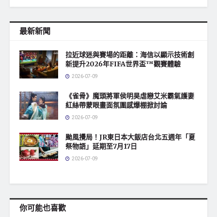
最新新聞
拉近球迷與賽場的距離：海信以顯示技術創
新提升2026年FIFA世界盃™觀賽體驗
2026-07-09
《雀骨》魔頭將軍侯明昊虐戀艾米霸氣護妻
紅絲帶蒙眼畫面氛圍感爆棚掀討論
2026-07-09
颱風攪局！JR東日本大飯店台北五週年「夏
祭物語」延期至7月17日
2026-07-09
你可能也喜歡