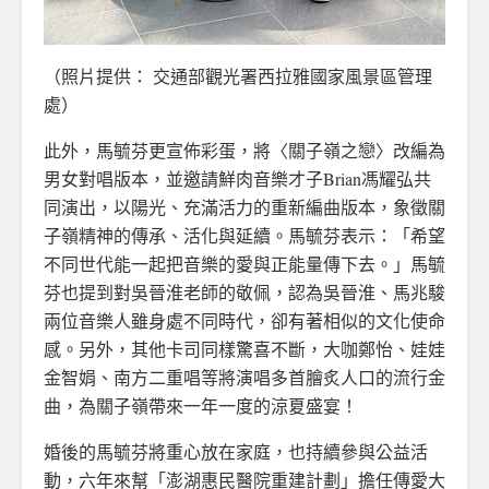
（照片提供： 交通部觀光署西拉雅國家風景區管理
處）
此外，馬毓芬更宣佈彩蛋，將〈關子嶺之戀〉改編為
男女對唱版本，並邀請鮮肉音樂才子Brian馮耀弘共
同演出，以陽光、充滿活力的重新編曲版本，象徵關
子嶺精神的傳承、活化與延續。馬毓芬表示：「希望
不同世代能一起把音樂的愛與正能量傳下去。」馬毓
芬也提到對吳晉淮老師的敬佩，認為吳晉淮、馬兆駿
兩位音樂人雖身處不同時代，卻有著相似的文化使命
感。另外，其他卡司同樣驚喜不斷，大咖鄭怡、娃娃
金智娟、南方二重唱等將演唱多首膾炙人口的流行金
曲，為關子嶺帶來一年一度的涼夏盛宴！
婚後的馬毓芬將重心放在家庭，也持續參與公益活
動，六年來幫「澎湖惠民醫院重建計劃」擔任傳愛大