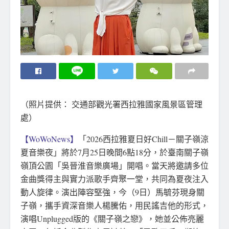
（照片提供： 交通部觀光署西拉雅國家風景區管理
處）
【WoWoNews】
「2026西拉雅夏日好Chill－關子嶺涼
夏音樂夜」將於7月25日晚間6點18分，於臺南關子嶺
嶺頂公園「吳晉淮音樂廣場」開唱。當天將邀請多位
金曲獎得主與實力派歌手齊聚一堂，共同為夏夜注入
動人旋律。演出陣容堅強，今（9日）馬毓芬現身關
子嶺，攜手資深音樂人楊騰佑，用民謠吉他的形式，
演唱Unplugged版的《關子嶺之戀》，她並公佈亮麗