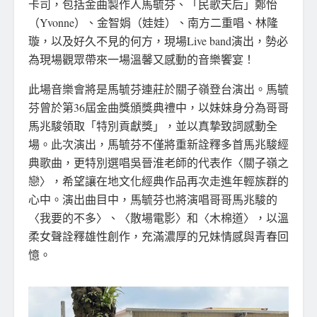
卡司，包括金曲製作人馬毓芬、「民歌天后」鄭怡
（Yvonne）、金智娟（娃娃）、南方二重唱、林隆
璇，以及好久不見的何方，現場Live band演出，勢必
為現場觀眾帶來一場溫馨又感動的音樂饗宴！
此場音樂會將是馬毓芬連莊於關子嶺登台演出。馬毓
芬曾於第36屆金曲獎頒獎典禮中，以妹妹身分為哥哥
馬兆駿領取「特別貢獻獎」，並以真摯致詞感動全
場。此次演出，馬毓芬不僅將重新詮釋多首馬兆駿經
典歌曲，更特別選唱吳晉淮老師的代表作〈關子嶺之
戀〉，希望讓在地文化經典作品再次走進年輕族群的
心中。演出曲目中，馬毓芬也將演唱哥哥馬兆駿的
〈我要的不多〉、〈散場電影〉和〈木棉道〉，以溫
柔女聲詮釋雄性創作，充滿濃厚的兄妹情感與青春回
憶。