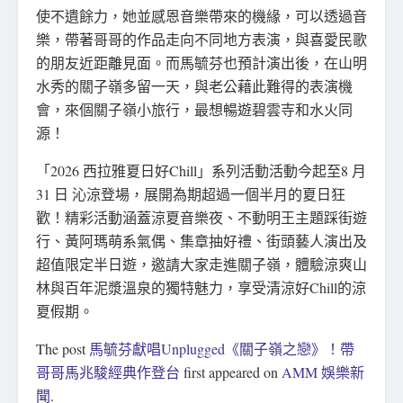
使不遺餘力，她並感恩音樂帶來的機緣，可以透過音
樂，帶著哥哥的作品走向不同地方表演，與喜愛民歌
的朋友近距離見面。而馬毓芬也預計演出後，在山明
水秀的關子嶺多留一天，與老公藉此難得的表演機
會，來個關子嶺小旅行，最想暢遊碧雲寺和水火同
源！
「2026 西拉雅夏日好Chill」系列活動活動今起至8 月
31 日 沁涼登場，展開為期超過一個半月的夏日狂
歡！精彩活動涵蓋涼夏音樂夜、不動明王主題踩街遊
行、黃阿瑪萌系氣偶、集章抽好禮、街頭藝人演出及
超值限定半日遊，邀請大家走進關子嶺，體驗涼爽山
林與百年泥漿溫泉的獨特魅力，享受清涼好Chill的涼
夏假期。
The post
馬毓芬獻唱Unplugged《關子嶺之戀》！帶
哥哥馬兆駿經典作登台
first appeared on
AMM 娛樂新
聞
.