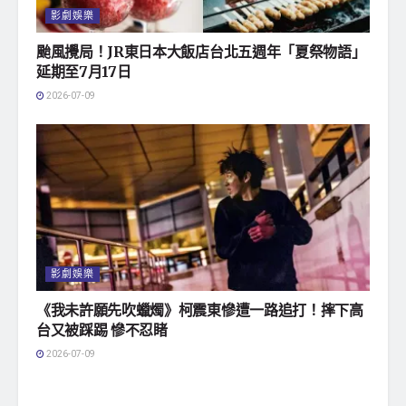
影劇娛樂
颱風攪局！JR東日本大飯店台北五週年「夏祭物語」
延期至7月17日
2026-07-09
影劇娛樂
《我未許願先吹蠟燭》柯震東慘遭一路追打！摔下高
台又被踩踢 慘不忍睹
2026-07-09