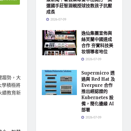
運國手莊智淵親授球技教孩子抗壓
成長
2026-07-09
逸仙集團宣佈與
絲芙蘭中國達成
合作 夯實科技美
妆領導者地位
2026-07-09
Supermicro 透
鍵趨勢，大
過與 Red Hat 及
大學積極將
Everpure 合作
推出經認證的
永續教育新
Kubernetes 設
備，簡化邊緣 AI
部署
2026-07-09