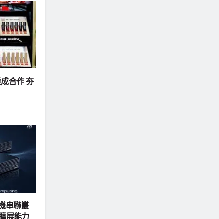
成合作 夯
四機串聯叢
 擴展能力