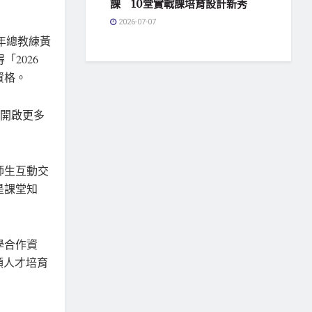
課 10堂實戰課培育設計新秀
2026-07-07
青年總教練黃
「2026
辦資格。
期開啟更多
師生互動交
是課堂知
學合作資
領人才培育