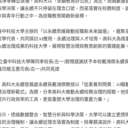
I與淨零轉型浪潮，高科大以「永續教育好公民」為志，透過數據
科學決策，讓永續不只停留在理念口號，而是落實在校務制度、
作與青年行動之中，為技職教育開啟新座標。
臺中科技大學主辦的「以永續思維啟動技職新未來論壇」，邀集
官學代表，共同探討AI應用、永續治理與人才培育。高科大為南
永續治理成果的科技大學，展現智慧治理與教育創新的實踐能量
國立臺中科技大學陳同孝校長(左一)致贈感謝狀予本校戴鴻傑永續
職司楊玉惠司長(右一)共同見證
，高科大永續發展處永續長戴鴻傑教授以「從素養到問責：AI驅
續治理新範式」為題，分享高科大推動永續校務治理的經驗。他指
提升行政效率的工具，更是重塑大學治理的重要力量。」
表示，透過數據整合、智慧分析與科學決策，大學可以建立更透
性的治理機制，讓永續從理念落實為制度。除專題演說外，高科