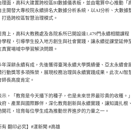
治理面，高科大建置跨校區BI數據儀表板，並由電算中心推動「高科
自主開發大專校院永續排名大數據分析系統，以AI分析、大數據
，打造跨校區智慧治理模式。
培育上，高科大教務處及各院系所已開設達1,479門永續相關課程
學分學程，引導學生投入地方創生與社會實踐，讓永續從課堂延伸
在真實場域中學習解決問題。
多年深耕永續有成，先後獲得臺灣永續大學獎績優、亞太永續會
續行動獎等多項殊榮，展現校務治理與永續實踐成果。此次AI智
會師長高度肯定。
表示，「教育是今天播下的種子，也是未來世界最珍貴的收穫。
政府、產業與國際夥伴，深化教育創新與永續實踐，讓知識扎根
動開花，培育每位學生成為推動世界進步的力量之一。
有 翻印必究】#漾新聞 #高雄