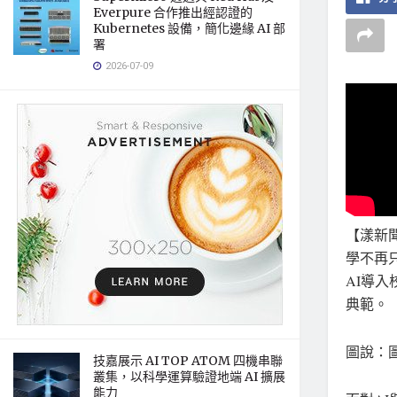
Everpure 合作推出經認證的
Kubernetes 設備，簡化邊緣 AI 部
署
2026-07-09
【漾新
學不再
AI導
典範。
圖說：
技嘉展示 AI TOP ATOM 四機串聯
叢集，以科學運算驗證地端 AI 擴展
能力