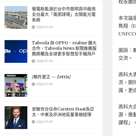
校永續
葡電新能源於台中市慈明高中啟用
全台最大「風雨球場」太陽能光電
本次論壇
系統
雋翔（E
2026-07-09
UNFC
Taboola 與 OPPO、realme 擴大
合作，Taboola News 新聞推薦服
圖說：
務將觸及全球更多智慧型手機用戶
交流。
2026-07-09
高科大
/稿件更正 — Zetrix/
流，期
2026-07-09
識，更
高科大
安聯世合‌任命Carsten Staat為亞
源，推
太、中東及非洲地區董事總經理
課程」
2026-07-09