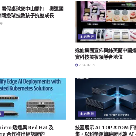
｜暑假桌球營中山開打 奧運國
淵親授球技教孩子抗壓成長
09
金融財經
逸仙集團宣佈與絲芙蘭中國達
實科技美妆領導者地位
2026-07-09
經
金融財經
micro 透過與 Red Hat 及
技嘉展示 AI TOP ATOM 
pure 合作推出經認證的
集，以科學運算驗證地端 AI