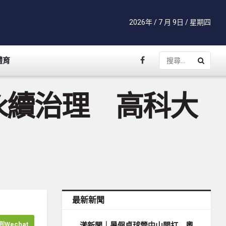
2026年 / 7 月 9日 / 星期四
體育
永續治理 高科大
最新新聞
Wechat
漾新聞｜暑假桌球營中山開打 奧