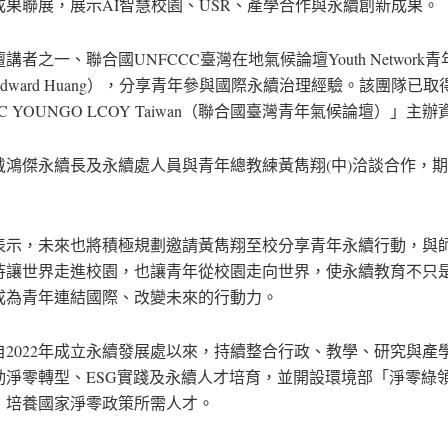
成果聯展，展示AI智慧校園、USR、產學合作與永續創新成果。
講者之一、聯合國UNFCCC臺灣在地氣候論壇Youth Network
dward Huang），分享青年參與國際永續治理經驗。該團隊已取得
CC YOUNGO LCOY Taiwan（聯合國臺灣青年氣候論壇）」主
戴鴻傑永續長及永續處人員與青年總教練黃雋翔(中)洽談合作，
表示，未來也將積極規劃邀請黃雋翔至校分享青年永續行動，與
待讓世界走進校園，也讓青年從校園走向世界，使永續教育不只
成為青年連結國際、改變未來的行動力。
自2022年成立永續發展處以來，持續整合行政、教學、研究與產
動淨零轉型、ESG實踐及永續人才培育，並開設環境部「淨零綠
，培養國家淨零政策所需人才。