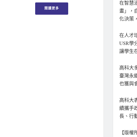
在智慧
閱讀更多
畫」，
化決策
在人才
USR
讓學生
高科大
臺灣永
也獲與
高科大
續攜手
長、行
【版權所