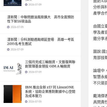
面對A
2026-07-09
分析與
產學合
漾新聞｜中聯問題油風險擴大 高市全面預防
性下架18項油品
由國立
2026-07-09
學及產
邀分享
漾新聞｜分科測驗遇颱順延登場 高雄一考區
2035名考生應試
2026-07-09
圖說:
育部技
三個月完成三輪融資，文藝復興聯
創管理基金領投 GIM A 輪融資
論壇中
2026-07-09
智慧永
不只是
IBM 推出全新 z17 同 LinuxONE
系統，協助企業應對數據中心空間
戴鴻傑
及成本壓力
具問責
2026-07-09