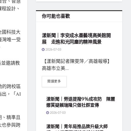
整合、智慧
課程設計、
你可能也喜歡
地方社會
全國科技大
漾新聞｜李安成水墨藝境高美館開
臺灣唯一受
展 走進和光同塵的精神風景
。
2026-07-03
【漾新聞記者陳雯萍／高雄報導】
長並邀請教
高雄市立美...
閱讀更多
動的跨校區
出，「AI
漾新聞｜勞退提撥9％成攻防 陳麗
娜質疑賴瑞隆只做社群宣傳
2026-07-03
明、精準且
大也參與跨
漾新聞｜青年局推品牌升級大師