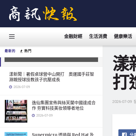
金融財經
生活消費
健康樂活
漾新聞｜AI驅動校園永續治理 高科
大打造教育新座標
最新的
熱門
2026-07-09
漾
漾新聞｜暑假桌球營中山開打 奧運國手莊智
打
淵親授球技教孩子抗壓成長
2026-07-09
2026-07-09
逸仙集團宣佈與絲芙蘭中國達成合
作 夯實科技美妆領導者地位
2026-07-09
Supermicro 透過與 Red Hat 及
分享