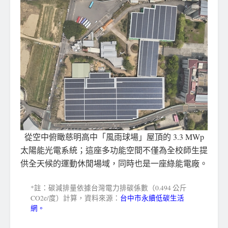
從空中俯瞰慈明高中「風雨球場」屋頂的 3.3 MWp
太陽能光電系統；這座多功能空間不僅為全校師生提
供全天候的運動休閒場域，同時也是一座綠能電廠。
*註：碳減排量依據台灣電力排碳係數（0.494 公斤
CO2e/度）計算，資料來源：
台中市永續低碳生活
網。