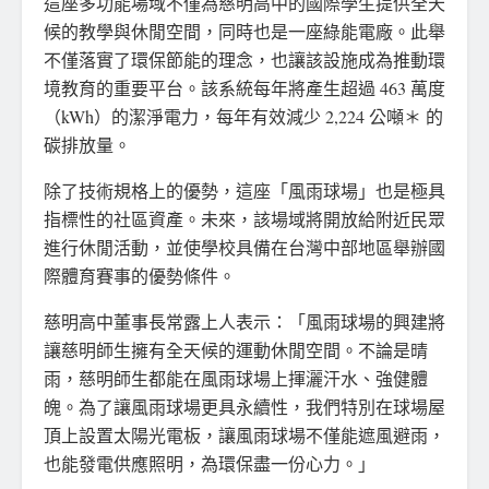
這座多功能場域不僅為慈明高中的國際學生提供全天
候的教學與休閒空間，同時也是一座綠能電廠。此舉
不僅落實了環保節能的理念，也讓該設施成為推動環
境教育的重要平台。該系統每年將產生超過 463 萬度
（kWh）的潔淨電力，每年有效減少 2,224 公噸＊ 的
碳排放量。
除了技術規格上的優勢，這座「風雨球場」也是極具
指標性的社區資產。未來，該場域將開放給附近民眾
進行休閒活動，並使學校具備在台灣中部地區舉辦國
際體育賽事的優勢條件。
慈明高中董事長常露上人表
示：「風
雨球場的興建將
讓慈明師生擁有全天候的運動休閒空間。不論是晴
雨，慈明師生都能在風雨球場上揮灑汗水、強健體
魄。為了讓風雨球場更具永續性，我們特別在球場屋
頂上設
置太
陽光電板，讓風雨球場不僅能遮風避雨，
也能發電供應照明，為環保盡一份心力。」