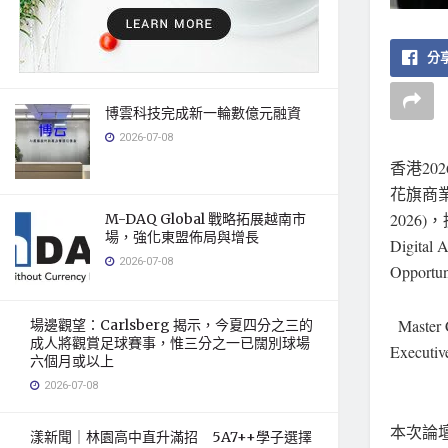
分享
博雲科技完成新一輪數億元融資
2026-07-08
香港
20
花旗商業銀行
2026
M-DAQ Global 戰略拓展越南市
場，強化東盟佈局與增長
Digital 
2026-07-08
Oppor
Master 
場邊觀望：Carlsberg 揭示，今夏四分之三的
成人將觀賞足球賽事，惟三分之一已闊別球場
Executiv
六個月或以上
2026-07-08
本次論
漾新聞｜林園高中直升滿招 5A7++學子選擇