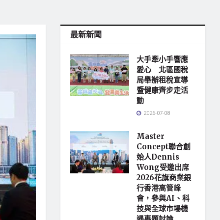
最新新聞
大手牽小手響應
愛心 北區國稅
局舉辦租稅宣導
暨健康齊步走活
動
2026-07-08
Master
Concept聯合創
始人Dennis
Wong受邀出席
2026花旗商業銀
行香港高管峰
會，參與AI、科
技與全球市場機
遇專題討論