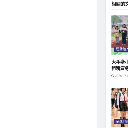
相關的
運動體
大手牽
租稅宣
2026-07-
金融財