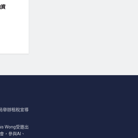
融資
局舉辦租稅宣導
nis Wong受邀出
會，參與AI、