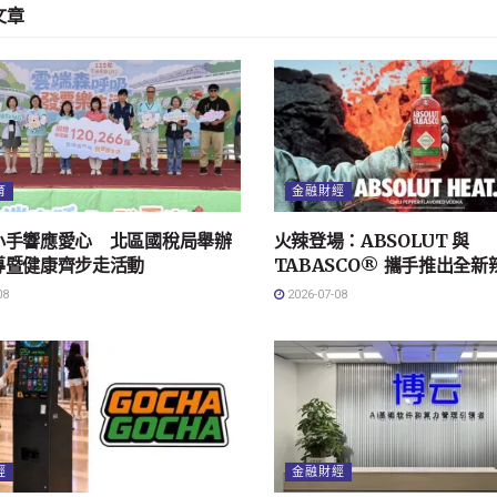
文章
育
金融財經
小手響應愛心 北區國稅局舉辦
火辣登場：ABSOLUT 與
導暨健康齊步走活動
TABASCO® 攜手推出全
08
2026-07-08
經
金融財經