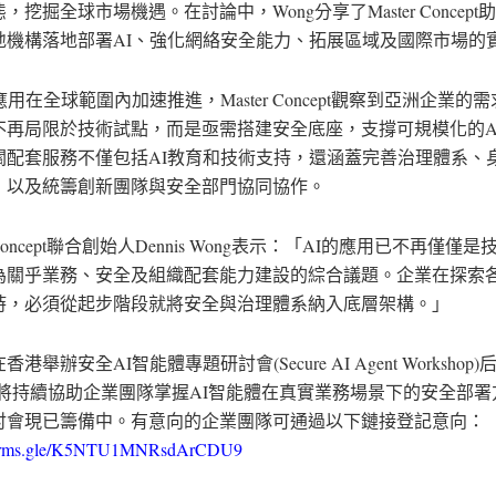
，挖掘全球市場機遇。在討論中，Wong分享了Master Concep
地機構落地部署AI、強化網絡安全能力、拓展區域及國際市場的
應用在全球範圍內加速推進，Master Concept觀察到亞洲企業的
不再局限於技術試點，而是亟需搭建安全底座，支撐可規模化的A
關配套服務不僅包括AI教育和技術支持，還涵蓋完善治理體系、
，以及統籌創新團隊與安全部門協同協作。
r Concept聯合創始人Dennis Wong表示：「AI的應用已不再僅僅
為關乎業務、安全及組織配套能力建設的綜合議題。企業在探索各
時，必須從起步階段就將安全與治理體系納入底層架構。」
港舉辦安全AI智能體專題研討會(Secure AI Agent Workshop)后，
ept將持續協助企業團隊掌握AI智能體在真實業務場景下的安全部
討會現已籌備中。有意向的企業團隊可通過以下鏈接登記意向：
/forms.gle/K5NTU1MNRsdArCDU9