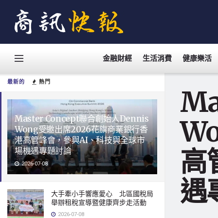
金融財經
生活消費
健康樂活
最新的
熱門
Ma
Master Concept聯合創始人Dennis
W
Wong受邀出席2026花旗商業銀行香
港高管峰會，參與AI、科技與全球市
高
場機遇專題討論
2026-07-08
遇
大手牽小手響應愛心 北區國稅局
舉辦租稅宣導暨健康齊步走活動
2026-07-08