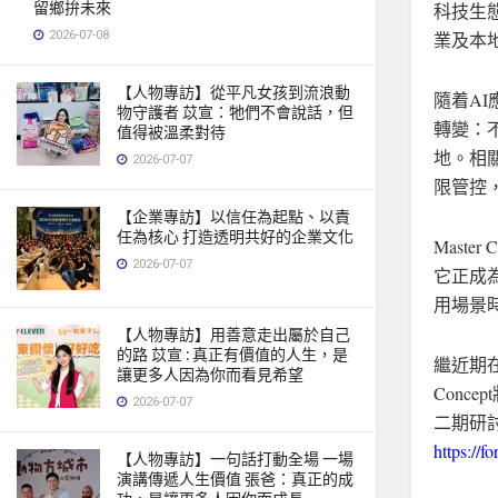
留鄉拚未來
科技生態
2026-07-08
業及本
【人物專訪】從平凡女孩到流浪動
隨着AI
物守護者 苡宣：牠們不會說話，但
轉變：
值得被溫柔對待
地。相
2026-07-07
限管控
【企業專訪】以信任為起點、以責
任為核心 打造透明共好的企業文化
Maste
2026-07-07
它正成
用場景
【人物專訪】用善意走出屬於自己
的路 苡宣 : 真正有價值的人生，是
繼近期在香
讓更多人因為你而看見希望
Conc
2026-07-07
二期研
https:/
【人物專訪】一句話打動全場 一場
演講傳遞人生價值 張爸：真正的成