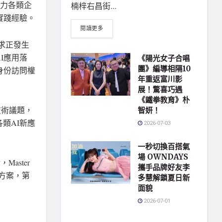
t助力各類企
楠梓右昌街...
實踐經驗。
閱讀更多
需求正發生
I應用落
《陽光女子合唱
團》編導相隔10
身份訪問權
年重返富川影
展！驚喜巧遇
《鐵拳教育》朴
是技術議題，
智妍！
類AI新應
2026-07-03
一秒切換百搭氣
場 OWNDAYS
Master
攜手品牌好友李
署方案，第
多慧解鎖夏日新
面貌
2026-07-01