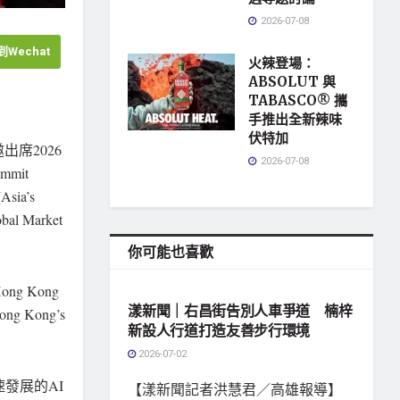
2026-07-08
Wechat
火辣登場：
ABSOLUT 與
TABASCO® 攜
手推出全新辣味
伏特加
受邀出席2026
2026-07-08
mmit
ia’s
obal Market
你可能也喜歡
地方社會
 Hong Kong
漾新聞｜右昌街告別人車爭道 楠梓
Hong Kong’s
新設人行道打造友善步行環境
2026-07-02
發展的AI
【漾新聞記者洪慧君／高雄報導】