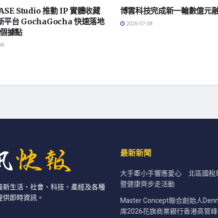
ASE Studio 推動 IP 實體收藏
博雲科技完成新一輪數億元
新平台 GochaGocha 快速落地
2026-07-08
 個據點
08
最新新聞
大手牽小手響應愛心 北區國稅
暨健康齊步走活動
最新生活、社會、科技、產經及各種
提供即時資訊。
Master Concept聯合創始人Den
席2026花旗商業銀行香港高管峰