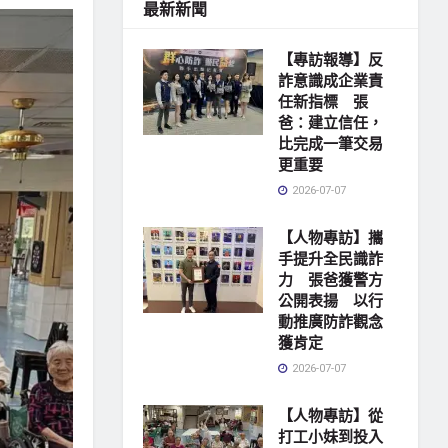
最新新聞
【專訪報導】反
詐意識成企業責
任新指標 張
爸：建立信任，
比完成一筆交易
更重要
2026-07-07
【人物專訪】攜
手提升全民識詐
力 張爸獲警方
公開表揚 以行
動推廣防詐觀念
獲肯定
2026-07-07
【人物專訪】從
打工小妹到投入