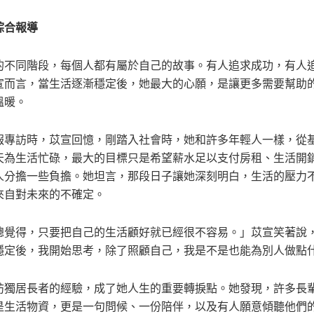
綜合報導
的不同階段，每個人都有屬於自己的故事。有人追求成功，有人
宣而言，當生活逐漸穩定後，她最大的心願，是讓更多需要幫助
溫暖。
報專訪時，苡宣回憶，剛踏入社會時，她和許多年輕人一樣，從
天為生活忙碌，最大的目標只是希望薪水足以支付房租、生活開
人分擔一些負擔。她坦言，那段日子讓她深刻明白，生活的壓力
來自對未來的不確定。
總覺得，只要把自己的生活顧好就已經很不容易。」苡宣笑著說
穩定後，我開始思考，除了照顧自己，我是不是也能為別人做點
訪獨居長者的經驗，成了她人生的重要轉捩點。她發現，許多長
是生活物資，更是一句問候、一份陪伴，以及有人願意傾聽他們