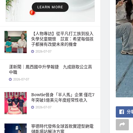
【人物專訪】從平凡打工族到投入
失學兒童關懷 苡宣：希望每個孩
子都擁有改變未來的機會
2026-07-07
漾新聞｜鳳西國中升學報捷 九成錄取公立高
中職
2026-07-07
Bowtie晉身「半人馬」企業 僅花7
年突破1億美元年度經常性收入
2026-07-07
分享
寧德時代發佈全球首款實證型鈉電
儲能場站解決方案