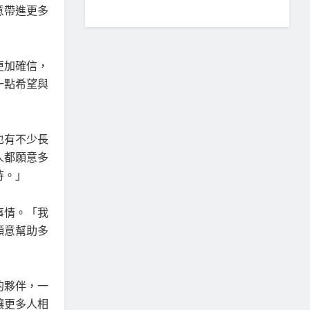
意帶進更多
更加確信，
一點希望與
也有不少長
人都願意多
待。」
事情。「我
願意幫助多
的夥伴，一
讓更多人相