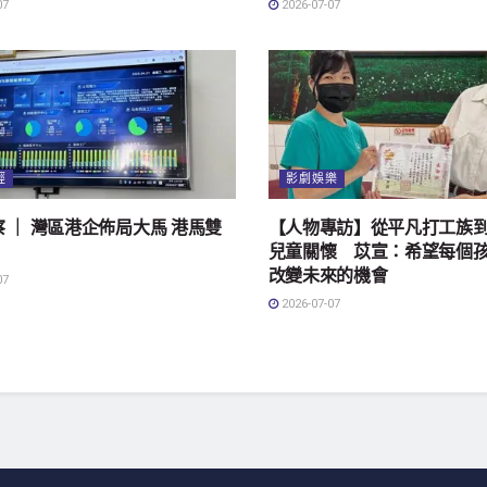
07
2026-07-07
經
影劇娛樂
 ｜ 灣區港企佈局大馬 港馬雙
【人物專訪】從平凡打工族
兒童關懷 苡宣：希望每個
改變未來的機會
07
2026-07-07