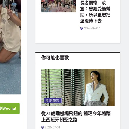
長者關懷 苡
宣：曾經受過幫
助，所以更想把
溫暖傳下去
2026-07-07
你可能也喜歡
影劇娛樂
Wechat
從21歲睡機場飛紐約 鍾瑤今年將踏
上西班牙朝聖之路
2026-07-01