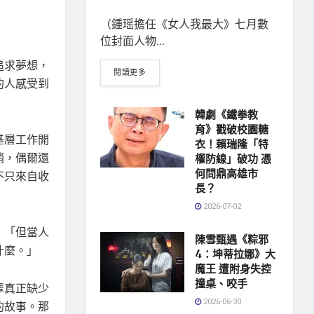
（鍾瑶擔任《女人我最大》七月數
位封面人物...
追求夢想，
閱讀更多
的人感受到
韓劇《鐵拳教
育》戳破校園糖
基層工作開
衣！賴瑞隆「特
銷，偶爾還
權防線」破功 憑
何問鼎高雄市
不只來自收
長？
2026-07-02
，「但當人
陳雪甄遇《粽邪
什麼。」
4：坤蒂拉娜》大
魔王 遭附身失控
撞桌、咬手
輩真正缺少
2026-06-30
的故事。那