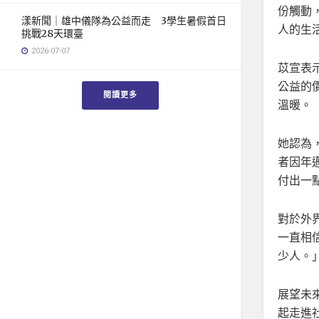
份觸動
漾新聞｜雄中儀隊為公益而走 3學生暑假首日
人的生
挑戰28天環臺
2026-07-07
苡宣表
公益的
閱讀更多
溫暖。
她認為
者因年
付出一
對於外
一直相
少人。
展望未
起走進