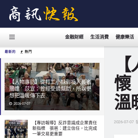
金融財經
生活消費
健康樂活
最新的
熱門
【
懷
【人物專訪】從打工小妹到投入長者
關懷 苡宣：曾經受過幫助，所以更
溫
想把溫暖傳下去
2026-07-07
2026-07-07
【專訪報導】反詐意識成企業責任
新指標 張爸：建立信任，比完成
一筆交易更重要