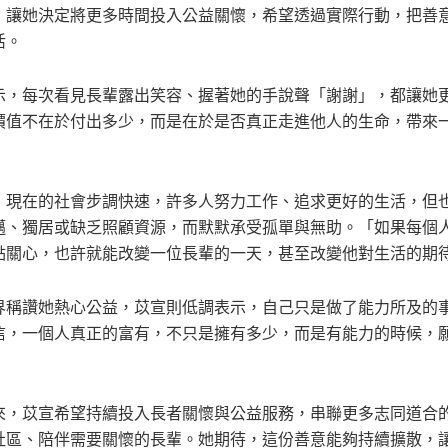
，讓她決定將更多時間投入公益關懷，希望透過實際行動，把善
活。
示，每次看見長輩露出笑容、握著她的手說聲「謝謝」，都讓她
價值不在於付出多少，而是在於是否真正走進他人的生命，帶來
，現在的社會步調快速，許多人努力工作、追求更好的生活，但
邁、獨居或缺乏照顧資源，而默默承受孤單與無助。「如果每個
點關心，也許就能改變一位長輩的一天，甚至改變他對生活的期
界稱讚她熱心公益，苡宣則低調表示，自己只是做了能力所及的
信，一個人真正的富有，不只是擁有多少，而是有能力的時候，
」
來，苡宣希望持續投入長者關懷與公益服務，串聯更多志同道合
社區、陪伴需要關懷的長輩。她期待，這份善意能夠持續擴散，