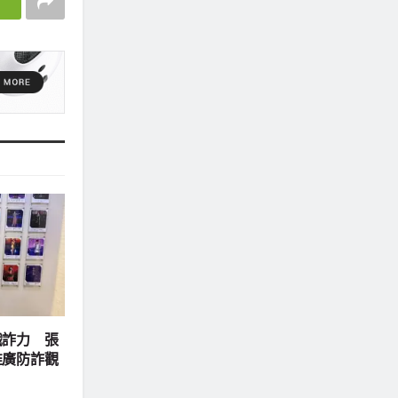
識詐力 張
推廣防詐觀