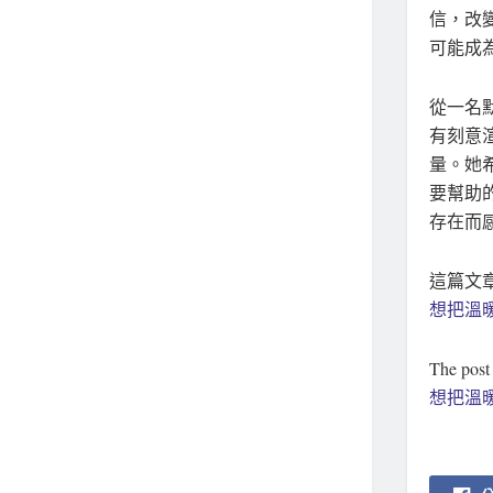
信，改
可能成
從一名
有刻意
量。她
要幫助
存在而
這篇文
想把溫
The pos
想把溫