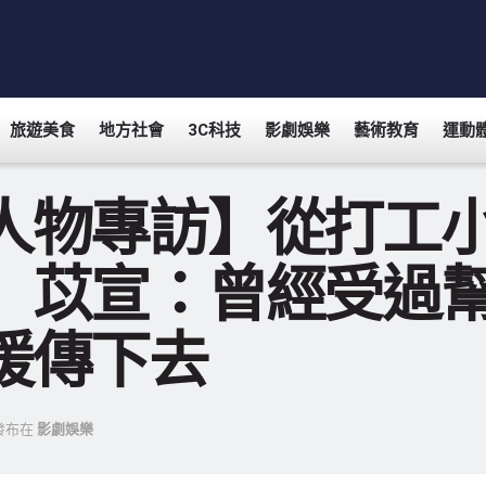
旅遊美食
地方社會
3C科技
影劇娛樂
藝術教育
運動
人物專訪】從打工
 苡宣：曾經受過
暖傳下去
發布在
影劇娛樂