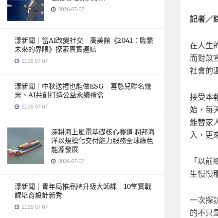
2026-07-07
記者／
漾新聞｜當AI改變社交 高美館《2041：臨繫
在人生
未來的界隈》探索真實連結
而對苡
2026-07-07
社會的
漾新聞｜中秋送禮也能做ESG 喜憨兒聯名幾
米、AI共創打造公益永續禮盒
接受本
2026-07-07
始，每
能替家
深耕海上風電基礎核心賽道 潤邦海
入，更
洋以規模化交付能力服務全球綠色
能源發展
「以前
2026-07-07
生慢慢
漾新聞｜青年局推品牌升級大師課 10堂實戰
課培育設計新秀
一次探
2026-07-07
的不只