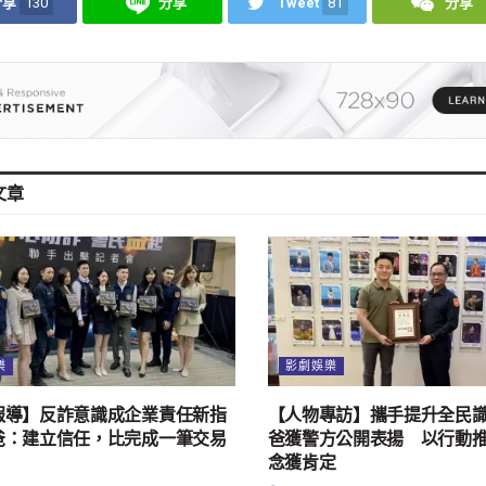
分享
130
分享
Tweet
81
分享
文章
樂
影劇娛樂
報導】反詐意識成企業責任新指
【人物專訪】攜手提升全民
爸：建立信任，比完成一筆交易
爸獲警方公開表揚 以行動
念獲肯定