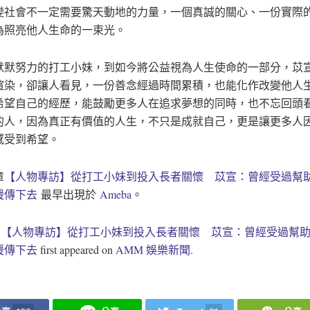
變社會不一定需要驚天動地的力量，一個真誠的關心、一份實際
為照亮他人生命的一束光。
默默努力的打工小妹，到如今將公益視為人生使命的一部分，苡
渲染，卻讓人看見，一份善念經過時間累積，也能化作改變他人
希望自己的經歷，能鼓勵更多人在追求夢想的同時，也不忘回頭
的人，因為真正有價值的人生，不只是成就自己，更是讓更多人
感受到希望。
章
【人物專訪】從打工小妹到投入長者關懷 苡宣：曾經受過幫
暖傳下去
最早出現於
Ameba
。
t
【人物專訪】從打工小妹到投入長者關懷 苡宣：曾經受過幫
暖傳下去
first appeared on
AMM 娛樂新聞
.