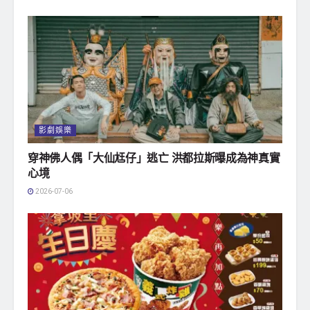
影劇娛樂
穿神佛人偶「大仙尪仔」逃亡 洪都拉斯曝成為神真實
心境
2026-07-06