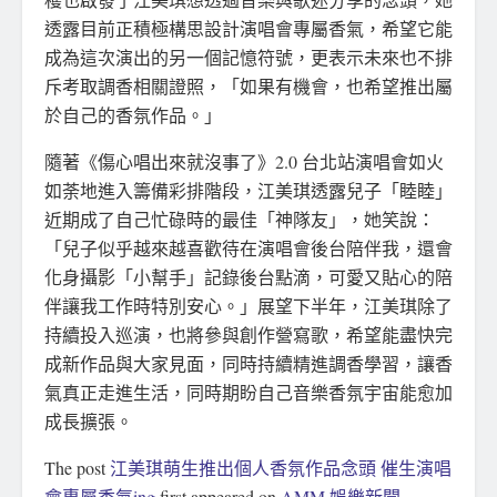
透露目前正積極構思設計演唱會專屬香氣，希望它能
成為這次演出的另一個記憶符號，更表示未來也不排
斥考取調香相關證照，「如果有機會，也希望推出屬
於自己的香氛作品。」
隨著《傷心唱出來就沒事了》2.0 台北站演唱會如火
如荼地進入籌備彩排階段，江美琪透露兒子「睦睦」
近期成了自己忙碌時的最佳「神隊友」，她笑說：
「兒子似乎越來越喜歡待在演唱會後台陪伴我，還會
化身攝影「小幫手」記錄後台點滴，可愛又貼心的陪
伴讓我工作時特別安心。」展望下半年，江美琪除了
持續投入巡演，也將參與創作營寫歌，希望能盡快完
成新作品與大家見面，同時持續精進調香學習，讓香
氣真正走進生活，同時期盼自己音樂香氛宇宙能愈加
成長擴張。
The post
江美琪萌生推出個人香氛作品念頭 催生演唱
會專屬香氣ing
first appeared on
AMM 娛樂新聞
.