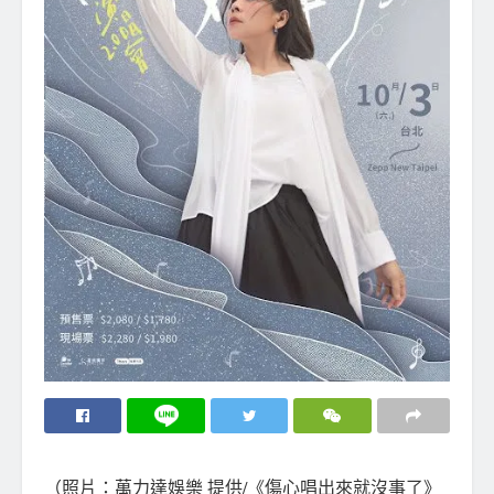
（照片：萬力達娛樂 提供/《傷心唱出來就沒事了》