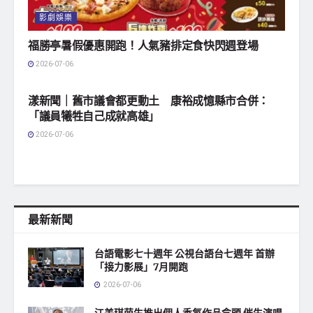
影劇娛樂
福勝亭暑假優惠開跑！人氣豬排定食快閃週登場
2026-07-06
地方社會
漾新聞｜舊市議會都更動土 康裕成憶縣市合併：
「議員犧牲自己成就高雄」
2026-07-06
最新新聞
台語電影七十週年 公視台語台七週年 首辦
「接力影展」7月開跑
2026-07-06
江美琪萌生推出個人香氛作品念頭 催生演唱