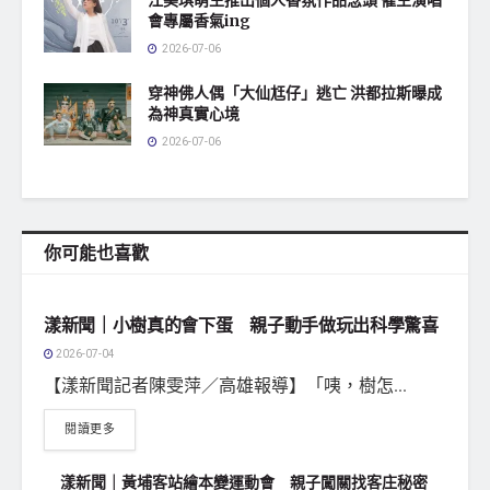
會專屬香氣ing
2026-07-06
穿神佛人偶「大仙尪仔」逃亡 洪都拉斯曝成
為神真實心境
2026-07-06
你可能也喜歡
地方社會
漾新聞｜小樹真的會下蛋 親子動手做玩出科學驚喜
2026-07-04
【漾新聞記者陳雯萍／高雄報導】「咦，樹怎...
閱讀更多
漾新聞｜黃埔客站繪本變運動會 親子闖關找客庄秘密