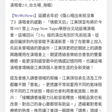
演唱會2.0_台北場_海報）
【WoWoNews】
延續去年初《傷心唱出來就沒事
了》演唱會的感動，「情歌天后」江美琪宣布將於今
年10/3 登上 Zepp New Taipei舉辦台北站返場演唱
會，這場冠以「2.0」版的演出有別於先前巡演，從
曲目編排到內容皆賦予滿滿新意，除了在歌單上加入
先前未曾唱過的歌曲外，江美琪更把近期迷上的調香
興趣運用在演唱會上，期望透過音樂結合香氛的雙重
療癒，能更深刻感受歌中的情感記憶同時，也讓這場
演唱會堪稱是江美琪個人音樂生涯的全新突破！
提及會進入調香領域的契機，江美琪坦承生活及工作
都離不開「香氣」，更透露平常就愛用不同的氣味陪
伴不同的工作狀態，睡前也會利用香氣放鬆；她表
示：「接觸調香後壓力比較容易釋放，睡眠品質也有
改善，對自己的身心靈都很有助益。」憑藉著對香氣
療癒的熱衷，進而讓江美琪一腳踏進「調香」領域，