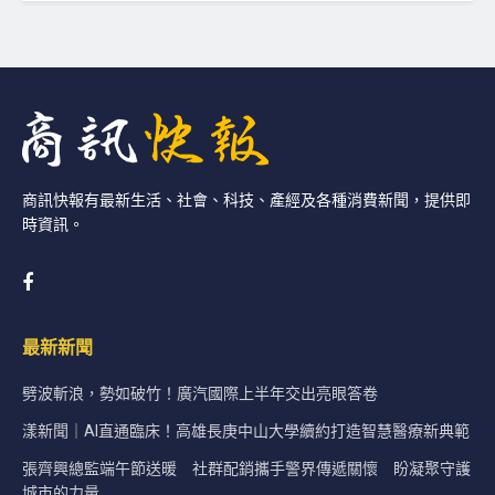
商訊快報有最新生活、社會、科技、產經及各種消費新聞，提供即
時資訊。
最新新聞
劈波斬浪，勢如破竹！廣汽國際上半年交出亮眼答卷
漾新聞｜AI直通臨床！高雄長庚中山大學續約打造智慧醫療新典範
張齊興總監端午節送暖 社群配銷攜手警界傳遞關懷 盼凝聚守護
城市的力量