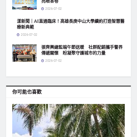
亮眼答卷
2026-07-02
漾新聞｜AI直通臨床！高雄長庚中山大學續約打造智慧醫
療新典範
2026-07-02
張齊興總監端午節送暖 社群配銷攜手警界
傳遞關懷 盼凝聚守護城市的力量
2026-07-02
你可能也喜歡