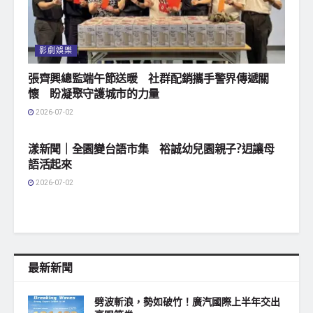
影劇娛樂
張齊興總監端午節送暖 社群配銷攜手警界傳遞關
懷 盼凝聚守護城市的力量
2026-07-02
地方社會
漾新聞｜全園變台語市集 裕誠幼兒園親子?迌讓母
語活起來
2026-07-02
最新新聞
劈波斬浪，勢如破竹！廣汽國際上半年交出