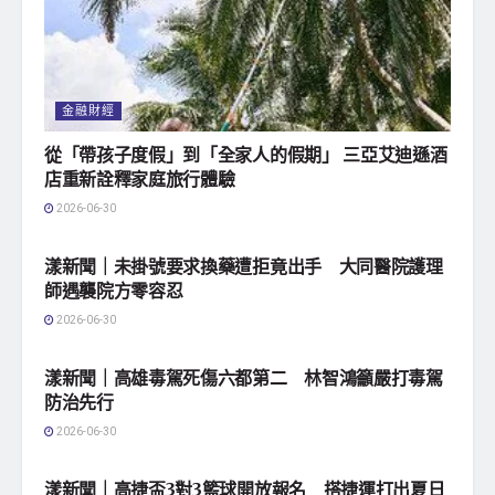
金融財經
從「帶孩子度假」到「全家人的假期」 三亞艾迪遜酒
店重新詮釋家庭旅行體驗
2026-06-30
地方社會
漾新聞｜未掛號要求換藥遭拒竟出手 大同醫院護理
師遇襲院方零容忍
2026-06-30
地方社會
漾新聞｜高雄毒駕死傷六都第二 林智鴻籲嚴打毒駕
防治先行
2026-06-30
地方社會
漾新聞｜高捷盃3對3籃球開放報名 搭捷運打出夏日