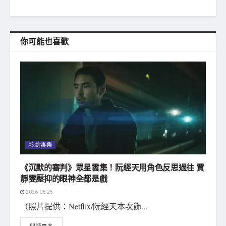
你可能也喜歡
影劇娛樂
《沉默的審判》眾星雲集！阮經天用角色反思過往 賈
靜雯壓抑的眼神全都是戲
2026-06-25
（照片提供：Netflix/阮經天本次飾...