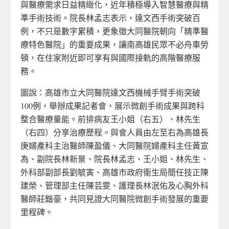
與醫療需求日益精緻化，近年積極導入智慧醫療與精
準手術技術。院長林孟志表示，達文西手術突破百
例，不只是數字累積，更象徵大同醫院朝向「精準醫
療特色醫院」的重要成果，讓南高雄民眾不必舟車勞
頓，在住家附近即可享有與國際接軌的高階醫療服
務。
圖說：高雄市立大同醫院達文西機械手臂手術突破
100例，舉辦成果記者會，展示微創手術成果與跨科
整合醫療量能。前排病友王小姐（右五）、林先生
（右四）分享治療歷程。與會人員由左至右為高雄長
庚婦產科主治醫師陳盈儀、大同醫院婦產科主任黃宣
為、副院長林新景、院長林孟志、王小姐、林先生、
外科部副部長劉毓寅、高雄市政府衛生局簡任技正陳
建榮、管理部主任陳芸雯、護理長林泯佑及心胸外科
醫師莊鍇豪，共同見證大同醫院微創手術發展的重要
里程碑。