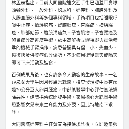
林孟志指出，目前大同醫院達文西手術已涵蓋耳鼻喉
頭頸外科、一般外科、泌尿科、婦產科、胸腔外科及
大腸直腸外科等多個專科領域，手術項目包括睡眠呼
吸中止症、攝護腺癌、腎臟腫瘤、直腸癌、橫結腸
癌、肺部結節、腹股溝疝氣、子宮肌瘤、子宮頸癌及
卵巢癌等高難度手術。藉由高解析立體視野與靈活精
準的機械手臂操作，病患普遍具有傷口小、失血少、
恢復快及併發症低等優勢，不少病患術後當天或隔天
即可下床活動及進食。
百例成果背後，也有許多令人動容的生命故事。一名
19歲女大學生因月經異常就醫，檢查發現腹中長有超
過20公分巨大卵巢腫瘤，中部某醫學中心評估無法排
除惡性，建議採傳統開腹手術。家屬擔心大範圍手術
恐影響女兒未來生育能力及外觀，因此特地南下求
診。
大同醫院婦產科主任黃宣為接獲求診後，立即邀集張