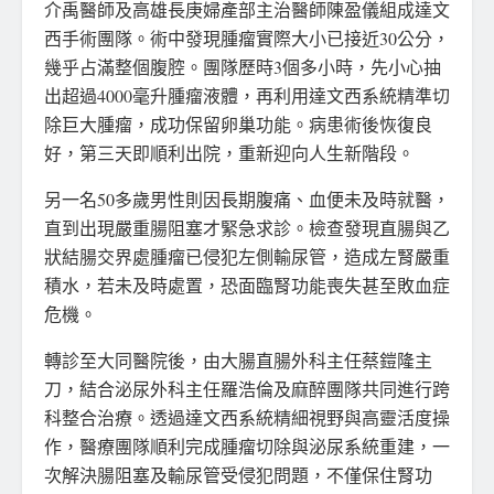
介禹醫師及高雄長庚婦產部主治醫師陳盈儀組成達文
西手術團隊。術中發現腫瘤實際大小已接近30公分，
幾乎占滿整個腹腔。團隊歷時3個多小時，先小心抽
出超過4000毫升腫瘤液體，再利用達文西系統精準切
除巨大腫瘤，成功保留卵巢功能。病患術後恢復良
好，第三天即順利出院，重新迎向人生新階段。
另一名50多歲男性則因長期腹痛、血便未及時就醫，
直到出現嚴重腸阻塞才緊急求診。檢查發現直腸與乙
狀結腸交界處腫瘤已侵犯左側輸尿管，造成左腎嚴重
積水，若未及時處置，恐面臨腎功能喪失甚至敗血症
危機。
轉診至大同醫院後，由大腸直腸外科主任蔡鎧隆主
刀，結合泌尿外科主任羅浩倫及麻醉團隊共同進行跨
科整合治療。透過達文西系統精細視野與高靈活度操
作，醫療團隊順利完成腫瘤切除與泌尿系統重建，一
次解決腸阻塞及輸尿管受侵犯問題，不僅保住腎功