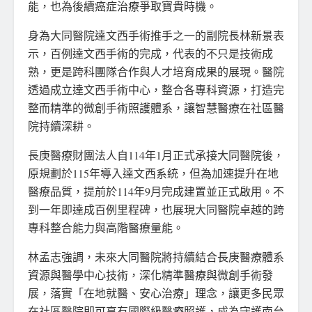
能，也為後續癌症治療爭取寶貴時機。
身為大同醫院達文西手術推手之一的副院長林新景表
示，百例達文西手術的完成，代表的不只是技術成
熟，更是跨科團隊合作與人才培育成果的展現。醫院
透過成立達文西手術中心，整合各專科資源，打造完
整而精準的微創手術照護體系，讓智慧醫療在社區醫
院持續深耕。
長庚醫療財團法人自114年1月正式承接大同醫院後，
原規劃於115年導入達文西系統，但為加速提升在地
醫療品質，提前於114年9月完成建置並正式啟用。不
到一年即達成百例里程碑，也展現大同醫院卓越的跨
專科整合能力與高階醫療量能。
林孟志強調，未來大同醫院將持續結合長庚醫療體系
資源與醫學中心技術，深化精準醫療與微創手術發
展，落實「在地就醫、安心治療」理念，讓更多民眾
在社區醫院即可享有國際級醫療照護，成為守護南台