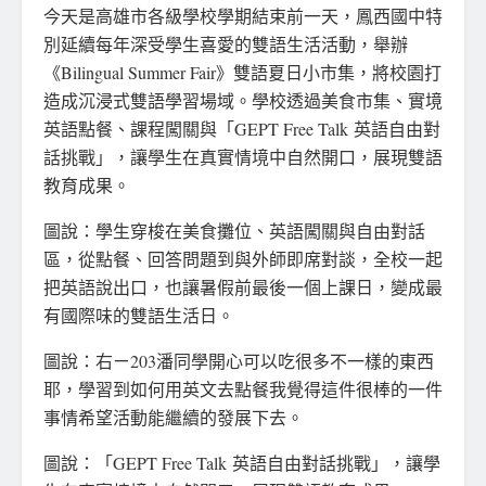
今天是高雄市各級學校學期結束前一天，鳳西國中特
別延續每年深受學生喜愛的雙語生活活動，舉辦
《Bilingual Summer Fair》雙語夏日小市集，將校園打
造成沉浸式雙語學習場域。學校透過美食市集、實境
英語點餐、課程闖關與「GEPT Free Talk 英語自由對
話挑戰」，讓學生在真實情境中自然開口，展現雙語
教育成果。
圖說：學生穿梭在美食攤位、英語闖關與自由對話
區，從點餐、回答問題到與外師即席對談，全校一起
把英語說出口，也讓暑假前最後一個上課日，變成最
有國際味的雙語生活日。
圖說：右ㄧ203潘同學開心可以吃很多不一樣的東西
耶，學習到如何用英文去點餐我覺得這件很棒的一件
事情希望活動能繼續的發展下去。
圖說：「GEPT Free Talk 英語自由對話挑戰」，讓學