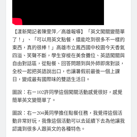
【漾新聞記者陳雯萍／高雄報導】「英文闖關變簡單
了！」、「可以用英文點餐，還能吃到很多不一樣的
東西，真的很棒！」高雄市立鳳西國中校園今天香氣
四溢、笑聲不斷，學生穿梭在美食攤位、英語闖關與
自由對話區，從點餐、回答問題到與外師即席對談，
全校一起把英語說出口，也讓暑假前最後一個上課
日，變成最有國際味的雙語生活日。
圖說：右ㄧ102許同學這個闖關活動感覺很好，感覺
簡單英文變簡單了。
圖說：右ㄧ204黃同學擔任點餐任務，我覺得這個活
動非常好玩，我像這個活動可以去延續下去為他讓我
認識到很多人跟英文的各種特色。