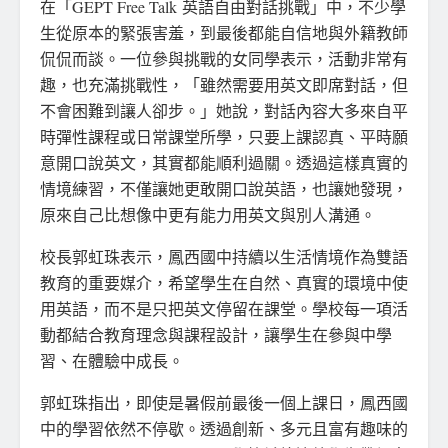
在「GEPT Free Talk 英語自由對話挑戰」中，不少學
生從原本的緊張害羞，到最後都能自信地與外籍教師
侃侃而談。一位參與挑戰的女同學表示，活動非常有
趣，也充滿挑戰性，「雖然需要用英文即席對話，但
不會困難到讓人卻步。」她說，對話內容大多來自平
時彈性課程或日常課堂所學，只要上課認真、平時願
意開口說英文，其實都能順利過關。透過這樣真實的
情境練習，不僅讓她更敢開口說英語，也讓她發現，
原來自己比想像中更有能力用英文與別人溝通。
校長郭虹珠表示，鳳西國中持續以生活情境作為雙語
教育的重要媒介，希望學生在自然、真實的環境中使
用英語，而不是只把英文停留在課堂。學校每一項活
動都結合教育理念與課程設計，讓學生在參與中學
習、在體驗中成長。
郭虹珠指出，即使是暑假前最後一個上課日，鳳西國
中的學習依然不停歇。透過創新、多元且富有趣味的