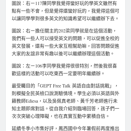
圖說：右ㄧ117陳同學我覺得蠻好玩的學英文雖然有
點有一些不會，但是覺得還蠻好玩的，我覺得這個可
以讓同學學到很多英文的知識希望可以繼續辦下去。
圖說：右ㄧ擔任關主的202梁同學就是在這個活動，
我們有一些人可以接受英文的問題，可以促進全校的
英文發展，還有一些大家互相幫助嘛，回答問題促進
大家的友誼非常有趣以後可以繼續辦理這個活動。
圖說：左ㄧ106李同學我覺得很很特別，然後我很喜
歡這樣的活動可以吃東西一定要明年繼續辦。
最受矚目的「GEPT Free Talk 英語自由對話挑戰」，
則模擬全民英檢口說測驗情境。學生必須以英語與外
籍教師Ediesa，以及吳佩真老師、黃千芳老師進行未
知主題即席對話。從自我介紹到臨場回答，孩子們一
次次突破心理障礙，也在真實互動中累積自信。
延續冬季小市集好評，鳳西國中今年暑假前再度推出