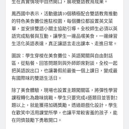
生在真實情境中自然開口，展現雙語教育成果。
鳳西國中表示，活動邀請10個積極配合雙語教育推動
的特色美食攤位進駐校園，每個攤位都設置英文菜
單，並安排雙語小關主協助引導。全校師生必須以英
語完成點餐與互動，讓學生一邊品嚐美食，一邊練習
生活化英語表達，真正讓語言走出課本、走進日常。
圖說：學生穿梭在美食攤位、英語闖關與自由對話
區，從點餐、回答問題到與外師即席對談，全校一起
把英語說出口，也讓暑假前最後一個上課日，變成最
有國際味的雙語生活日。
除了美食體驗，現場也設置主題闖關區，將彈性學習
課程轉化為趣味挑戰。學生只要完成4道題目並答對2
題以上，就能獲得加碼獎勵。透過遊戲化設計，學生
在歡笑中活用課堂所學，也讓平常較害羞的孩子，能
在同儕鼓勵下勇敢開口。