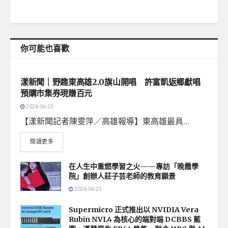
你可能也喜歡
地方社會
漾新聞｜野趣東高雄2.0旗山開唱 許富凱返鄉獻唱
預購市集券現賺百元
2026-06-23
【漾新聞記者陳雯萍／高雄報導】東高雄最具...
閱讀更多
在人生中重燃學習之火——專訪「晚霞學
院」創辦人莊子芸老師的教育願景
2026-06-23
Supermicro 正式推出以 NVIDIA Vera
Rubin NVL4 為核心的端對端 DCBBS 藍