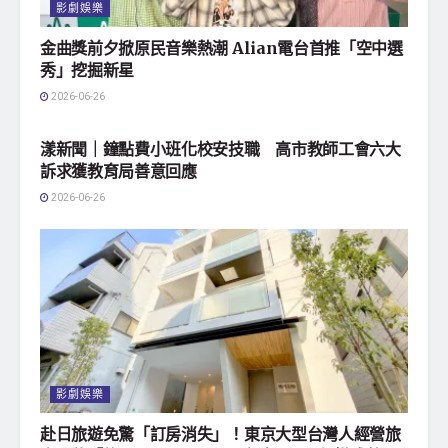
影劇娛樂
‎金曲獎前夕掀原民音樂熱潮 Alian電台首推「空中選
秀」挖掘新星
2026-06-26
地方社會
漾新聞｜鐘點費小班化校安技職 高市教師工會六大
訴求獲教育局善意回應
2026-06-26
影劇娛樂
赴日旅遊免驚「訂房消失」！東京大型台灣人經營旅