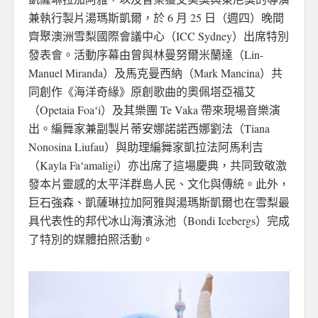
兼執行製片湯瑪斯凱爾，於 6 月 25 日（週四）晚間
齊聚澳洲雪梨國際會議中心（ICC Sydney）出席特別
發表會。活動序幕由曾與林曼努爾米蘭達（Lin-
Manuel Miranda）及馬克曼西納（Mark Mancina）共
同創作《海洋奇緣》原創歌曲的奧佩塔亞福艾
（Opetaia Foaʻi）及其樂團 Te Vaka 帶來現場音樂演
出。編舞家兼副製片蒂安娜諾諾西娜劉法（Tiana
Nonosina Liufau）與助理編舞家凱拉法阿馬利吉
（Kayla Faʻamaligi）亦出席了這場慶典，共同致敬激
發本片靈感的太平洋群島人民、文化與傳統。此外，
巨石強森、凱薩琳拉加阿雅與湯瑪斯凱爾也在雪梨最
具代表性的邦代冰山海濱泳池（Bondi Icebergs）完成
了特別的媒體拍照活動。