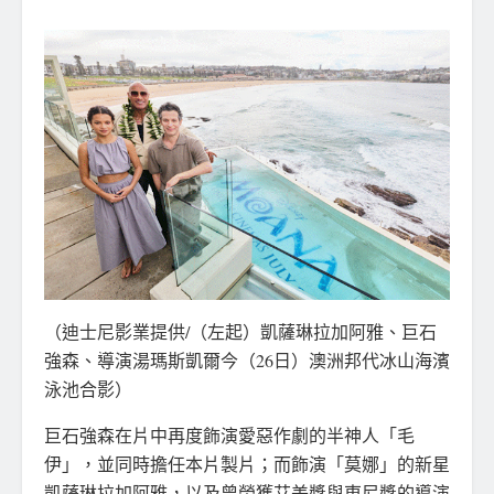
（迪士尼影業提供/（左起）凱薩琳拉加阿雅、巨石
強森、導演湯瑪斯凱爾今（26日）澳洲邦代冰山海濱
泳池合影）
巨石強森在片中再度飾演愛惡作劇的半神人「毛
伊」，並同時擔任本片製片；而飾演「莫娜」的新星
凱薩琳拉加阿雅，以及曾榮獲艾美獎與東尼獎的導演