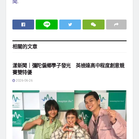
聞
.
相關的
文章
地方社會
漾新聞｜彌陀偏鄉學子發光 英檢達高中程度創意競
賽雙特優
2026-06-26