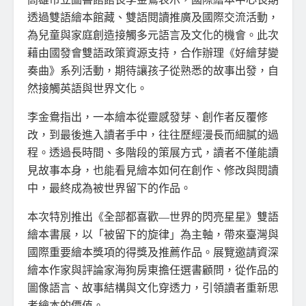
透過雙語繪本館藏、雙語閱讀推廣及國際交流活動，
為兒童與家庭創造接觸多元語言及文化的機會。此次
藉由國發會雙語政策資源支持，合作辦理《好繪芽變
奏曲》系列活動，期待讓孩子從熟悉的故事出發，自
然接觸英語與世界文化。
李金鴦指出，一本繪本從靈感發芽、創作者反覆修
改，到最後進入讀者手中，往往歷經漫長而細膩的過
程。透過長時間、多階段的策展方式，讀者不僅能讀
見故事本身，也能看見繪本如何在創作、修改與閱讀
中，最終成為被世界留下的作品。
本次特別推出《全部都喜歡—世界的閃亮星星》雙語
繪本書展，以「被留下的旋律」為主軸，帶來臺灣與
國際重要繪本獎項的得獎及推薦作品。展覽邀請資深
繪本作家與評論家海狗房東擔任選書顧問，從作品的
圖像語言、故事結構與文化穿透力，引領讀者重新思
考繪本的價值。