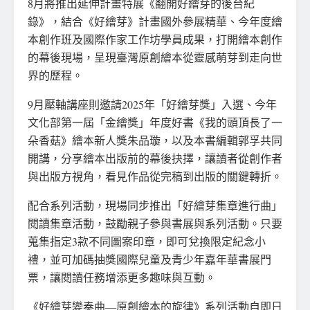
8月將推出延伸計畫特展《翻開好繪芽的後台紀
錄》，結合《好繪芽》計畫國外參展精華、今年度繪
本創作班及國際作家工作坊學員成果，打開繪本創作
的幕後現場，呈現臺灣原創繪本從靈感萌芽到走向世
界的歷程。
9月壓軸講座則邀請2025年「好繪芽獎」入選、今年
文化部第一屆「金繪獎」年度好書《我的頭頂長了一
朵香菇》繪本新人獎朱品璇，以及本書編輯郭孚共同
開講，分享繪本出版前的幕後抉擇，讓讀者從創作者
與出版方視角，看見作品從完稿到出版的關鍵轉折。
配合系列活動，現場同步推出「好繪芽集章進行曲」
閱讀集章活動，鼓勵親子參與書展與系列活動。只要
蒐集指定3款不同圖案印章，即可兌換限定紀念小
禮，並可加碼抽獎國際兒童及青少年嘉年華書展門
票，讓閱讀任務增添更多趣味與互動。
《好繪芽變奏曲—原創繪本的旋律》系列活動自即日