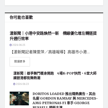
你可能也喜歡
地方社會
漾新聞｜小港中安路煥然一新 標線優化增左轉道提
升通行效率
2026-06-25
【漾新聞記者陳雯萍／高雄報導】高雄市小港...
閱讀更多
漾新聞｜雄爭舞鬥暖身開跑 4場K-POP快閃、6堂大師
課掀港都街舞熱潮
2026-06-23
DORITOS LOADED 推出熾熱廣告，其由
名廚 GORDON RAMSAY 與 MERCEDES-
AMG PETRONAS F1 車手 GEORGE
RUSSELL 領銜主演