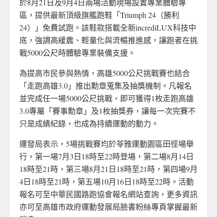
於8月21日及9月4日兩場活動現場設置專業體驗專
區，提供最新頂級旗艦跑鞋「Triumph 24（勝利
24）」免費試跑。該鞋款搭載全新incrediLUX科技中
底，強調高緩震、輕量化與流暢推進感，讓跑者在挑
戰5000公尺時體驗專業裝備支援。
為提高市民參與熱情，高雄5000公尺挑戰賽也結合
「走跑高雄3.0」推出勳章蒐集及抽獎機制。凡報名
並完成任一場5000公尺挑戰，即可獲得1枚走跑高雄
3.0專屬「賽事勳章」及1枚抽獎券，讓每一次完賽不
只是成績紀錄，也成為持續運動的動力。
運發局表示，5場挑戰賽均於苓雅運動園區田徑場舉
行，第一場7月3日18時至22時登場，第二場8月14日
18時至21時，第三場8月21日18時至21時，第四場9月
4日18時至21時，第五場10月16日18時至22時。活動
報名可至中華民國路跑協會報名網站查詢，更多資訊
亦可至高雄市政府運動發展局臉書粉絲專頁掌握最新