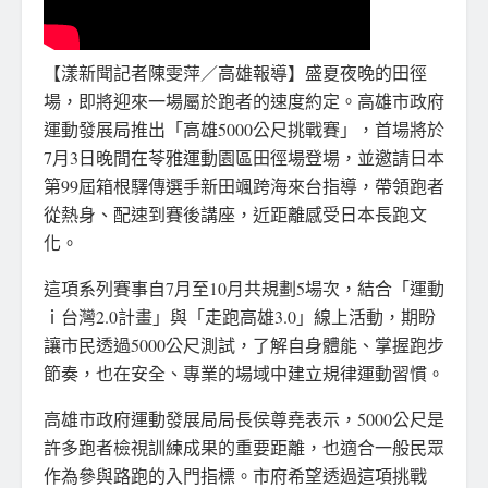
【漾新聞記者陳雯萍／高雄報導】盛夏夜晚的田徑
場，即將迎來一場屬於跑者的速度約定。高雄市政府
運動發展局推出「高雄5000公尺挑戰賽」，首場將於
7月3日晚間在苓雅運動園區田徑場登場，並邀請日本
第99屆箱根驛傳選手新田颯跨海來台指導，帶領跑者
從熱身、配速到賽後講座，近距離感受日本長跑文
化。
這項系列賽事自7月至10月共規劃5場次，結合「運動
ｉ台灣2.0計畫」與「走跑高雄3.0」線上活動，期盼
讓市民透過5000公尺測試，了解自身體能、掌握跑步
節奏，也在安全、專業的場域中建立規律運動習慣。
高雄市政府運動發展局局長侯尊堯表示，5000公尺是
許多跑者檢視訓練成果的重要距離，也適合一般民眾
作為參與路跑的入門指標。市府希望透過這項挑戰