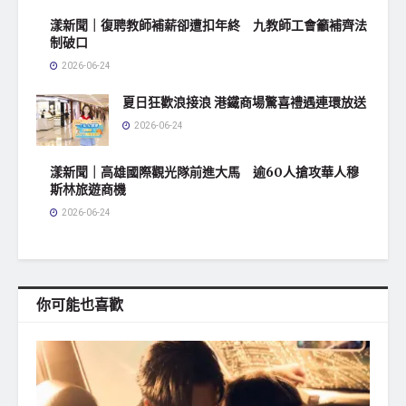
漾新聞｜復聘教師補薪卻遭扣年終 九教師工會籲補齊法
制破口
2026-06-24
夏日狂歡浪接浪 港鐵商場驚喜禮遇連環放送
2026-06-24
漾新聞｜高雄國際觀光隊前進大馬 逾60人搶攻華人穆
斯林旅遊商機
2026-06-24
你可能也喜歡