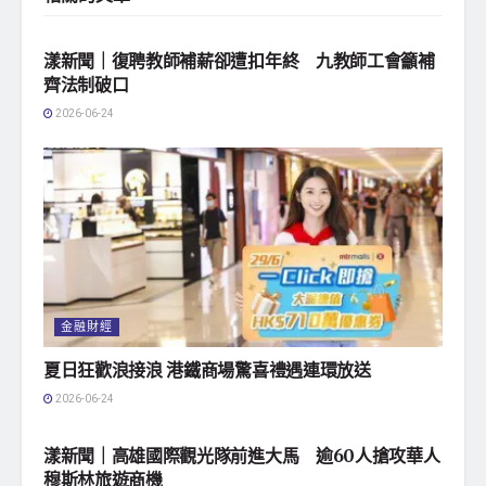
地方社會
漾新聞｜復聘教師補薪卻遭扣年終 九教師工會籲補
齊法制破口
2026-06-24
金融財經
夏日狂歡浪接浪 港鐵商場驚喜禮遇連環放送
2026-06-24
地方社會
漾新聞｜高雄國際觀光隊前進大馬 逾60人搶攻華人
穆斯林旅遊商機