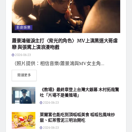
影劇娛樂
蕭景鴻催淚主打〈背光的角色〉MV上演黑道大哥虐
戀 與張寗上演浪漫吻戲
2026-06-23
（照片提供：相信音樂/蕭景鴻與MV女主角...
閱讀更多
《教場》最終章登上台灣大銀幕 木村拓哉驚
吐「片場不是養殖場」
2026-06-23
萊爾富也能吃到頂呱呱美食 呱呱包風味炒
飯、紅茶雪泥三明治開吃
2026-06-23