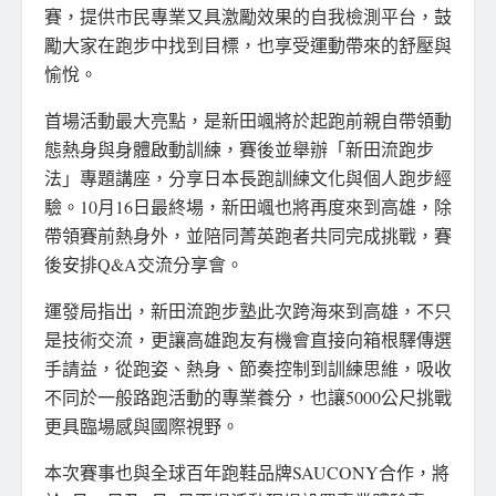
賽，提供市民專業又具激勵效果的自我檢測平台，鼓
勵大家在跑步中找到目標，也享受運動帶來的舒壓與
愉悅。
首場活動最大亮點，是新田颯將於起跑前親自帶領動
態熱身與身體啟動訓練，賽後並舉辦「新田流跑步
法」專題講座，分享日本長跑訓練文化與個人跑步經
驗。10月16日最終場，新田颯也將再度來到高雄，除
帶領賽前熱身外，並陪同菁英跑者共同完成挑戰，賽
後安排Q&A交流分享會。
運發局指出，新田流跑步塾此次跨海來到高雄，不只
是技術交流，更讓高雄跑友有機會直接向箱根驛傳選
手請益，從跑姿、熱身、節奏控制到訓練思維，吸收
不同於一般路跑活動的專業養分，也讓5000公尺挑戰
更具臨場感與國際視野。
本次賽事也與全球百年跑鞋品牌SAUCONY合作，將