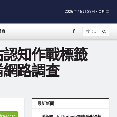
2026年 / 6 月 23日 / 星期二
體育
貼認知作戰標籤
淆網路調查
最新新聞
Wechat
漾新聞｜ETtoday民調藍綠對決柯