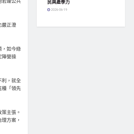
物若連公共
民與產學力
2026-06-19
也嚴正澄
題，如今綠
定陣營操
不利，就全
這種「領先
政策主張。
治理方案，