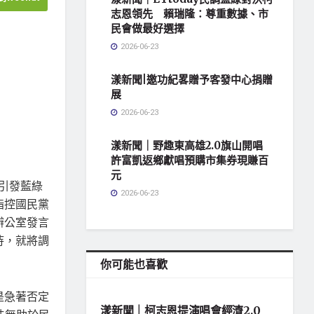
志恩領先 賴瑞隆：尊重數據、市
民會做最好選擇
2026-06-23
漾新聞|邀功紀畧贈予客發中心捐贈
展
2026-06-23
漾新聞｜野趣東高雄2.0旗山開唱
許富凱返鄉獻唱預購市集券現賺百
元
調引發藍綠
2026-06-23
指控國民黨
辦公室發言
待，就將調
你可能也喜歡
地方社會
是急著否定
漾新聞｜柯志恩提演唱會經濟2.0