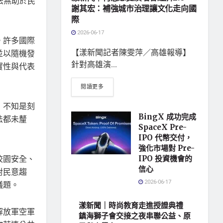
法無助於民
謝其宏：補強城市治理讓文化走向國
際
2026-06-17
。許多國際
【漾新聞記者陳雯萍／高雄報導】
並以隨機發
針對高雄演...
實性與代表
閱讀更多
，不知是刻
BingX 成功完成
法都未釐
SpaceX Pre-
IPO 代幣交付，
強化市場對 Pre-
校園安全、
IPO 投資機會的
信心
對民意趨
2026-06-17
議題。
漾新聞｜時尚教育走進授證典禮
解放軍空軍
鎮海獅子會交接之夜串聯公益、原