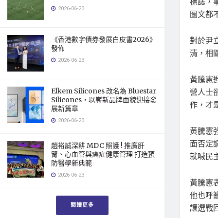
標誌，
2026-06-23
圖文都
《香港數字債券發展白皮書2026》
對於尹
發佈
清，相
2026-06-23
黃騰憲
Elkem Silicones 改名為 Bluestar
營人士
Silicones，以嶄新品牌面貌迎接發
作，才
展新篇章
2026-06-23
黃騰憲
面否定
趙裕誠深耕 MDC 照護 ! 推廣肝
腎、心血管與癌症健康管理 打造預
就喊民
防醫學新典範
2026-06-23
黃騰憲
他也呼
閱讀更多
讓選戰