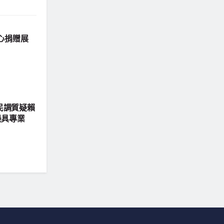
心捐贈展
y民調質疑賴
最具專業