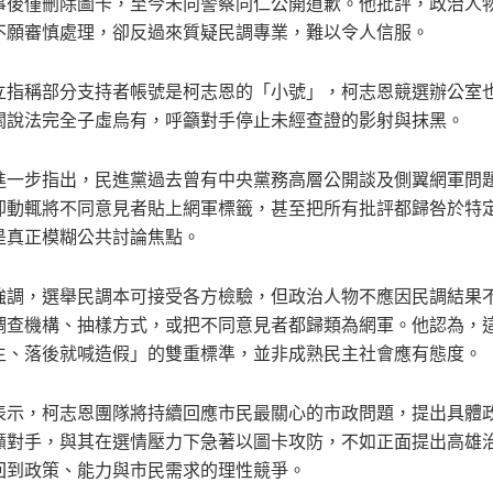
事後僅刪除圖卡，至今未向警察同仁公開道歉。他批評，政治人
不願審慎處理，卻反過來質疑民調專業，難以令人信服。
立指稱部分支持者帳號是柯志恩的「小號」，柯志恩競選辦公室
關說法完全子虛烏有，呼籲對手停止未經查證的影射與抹黑。
進一步指出，民進黨過去曾有中央黨務高層公開談及側翼網軍問
卻動輒將不同意見者貼上網軍標籤，甚至把所有批評都歸咎於特
是真正模糊公共討論焦點。
強調，選舉民調本可接受各方檢驗，但政治人物不應因民調結果
調查機構、抽樣方式，或把不同意見者都歸類為網軍。他認為，
主、落後就喊造假」的雙重標準，並非成熟民主社會應有態度。
表示，柯志恩團隊將持續回應市民最關心的市政問題，提出具體
籲對手，與其在選情壓力下急著以圖卡攻防，不如正面提出高雄
回到政策、能力與市民需求的理性競爭。