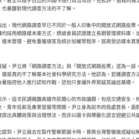
果，甚至以錯字百出的AI圖卡進行政治攻防。他批評，這樣的做
，也暴露對現代調查方法的不了解。
指出，現代網路調查早已不同於一般人印象中的開放式網路投票
構均採用網路樣本庫方式，透過會員認證建立長期管理資料庫，
、樣本管理、避免重複填答及統計加權等程序，提高受訪樣本真
質疑，尹立將「網路調查方法」與「開放式網路投票」混為一談
，還是真的不了解基本社會科學研究方法。他認為，若連調查方
急著指控他人進行認知作戰，恐怕只會讓外界質疑其論述基礎。
表示，這次民調揭露高雄市民關心的市政議題，包括交通安全、
全、青年低薪及產業發展等問題。尹立身為前市府局處首長，面
應提出具體政策與治理想法，而非以圖卡與標籤化語言迴避公共
也提到，尹立過去在製作警察節圖卡時，曾將台灣警徽做成疑似