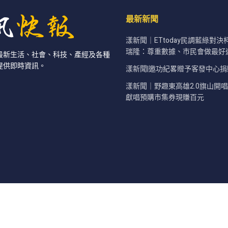
最新新聞
漾新聞｜ETtoday民調藍綠對
瑞隆：尊重數據、市民會做最好
最新生活、社會、科技、產經及各種
提供即時資訊。
漾新聞|邀功紀畧贈予客發中心捐
漾新聞｜野趣東高雄2.0旗山開
獻唱預購市集券現賺百元