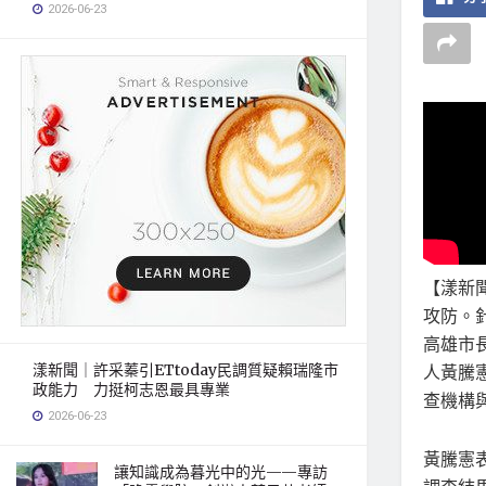
2026-06-23
【漾新
攻防。
高雄市
漾新聞｜許采蓁引ETtoday民調質疑賴瑞隆市
人黃騰
政能力 力挺柯志恩最具專業
查機構
2026-06-23
黃騰憲
讓知識成為暮光中的光——專訪