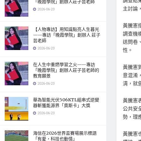
調查結
「晚霞學院」創辦人莊子芸老師
主討論
2026-06-23
黃騰憲
【人物專訪】用知識點亮人生暮光
調查機
——專訪「晚霞學院」創辦人 莊子
芸老師
送問卷
2026-06-23
性。
在人生中重燃學習之火——專訪
黃騰憲
「晚霞學院」創辦人莊子芸老師的
意混淆
教育願景
清，就
2026-06-23
華為智能光伏506KTL組串式逆變
黃騰憲
器斬獲能源界「奧斯卡」大獎
公共安
2026-06-23
勢，理
海信在2026世界盃賽場展示標語
黃騰憲
「有愛，科技也動情」