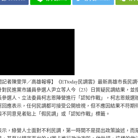
聞記者陳雯萍／高雄報導】《ETtoday民調雲》最新高雄市長民
針對民進黨市議員參選人尹立等人今（23）日質疑民調結果，並
長參選人、立法委員柯志恩陣營進行「認知作戰」，柯志恩競選
憲回應表示，任何民調都可接受公開檢視，但不應因結果不符期
與不同意見者貼上「假民調」或「認知作戰」標籤。
表示，綠營人士面對不利民調，第一時間不是提出政策論述，而