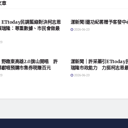
文章
會
地方社會
ETtoday民調藍綠對決柯志恩
漾新聞|邀功紀畧贈予客發中
賴瑞隆：尊重數據、市民會做最
2026-06-23
23
會
地方社會
野趣東高雄2.0旗山開唱 許
漾新聞｜許采蓁引ETtoda
鄉獻唱預購市集券現賺百元
瑞隆市政能力 力挺柯志恩
23
2026-06-23