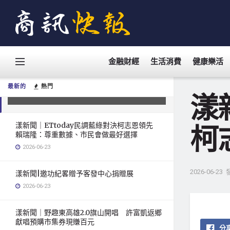
金融財經
生活消費
健康樂活
漾新聞｜質疑民調遭貼認知作戰標
籤 柯志恩競辦批綠營混淆網路調查
最新的
熱門
2026-06-23
漾
漾新聞｜ETtoday民調藍綠對決柯志恩領先
柯
賴瑞隆：尊重數據、市民會做最好選擇
2026-06-23
2026-06-23
漾新聞|邀功紀畧贈予客發中心捐贈展
2026-06-23
漾新聞｜野趣東高雄2.0旗山開唱 許富凱返鄉
獻唱預購市集券現賺百元
分享