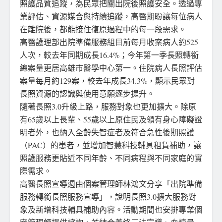
照護品質追蹤，為民眾把關出院後照護安全。透過專
業評估、資源媒合與持續追蹤，高醫期盼讓每位病人
在離院後，都能接住復原過程中的每一段需求。
高醫護理部出院準備服務組目前每月收案病人約525
人次，較去年同期成長16.4%；今年第一季長照轉銜
總案量更居高雄市醫學中心第一。住院病人長照評估
案量每月約129案，較去年成長34.3%，顯示民眾對
長照資源的認識與使用意願逐步提升。
隨著長照3.0升級上路，服務對象也更加擴大。除原
有65歲以上長輩、55歲以上原住民及領有身心障礙證
明者外，也納入全齡失智症者及符合急性後期照護
（PAC）的患者，並增加智慧科技輔具租賃補助，讓
照護服務更貼近不同年齡、不同病程與不同家庭的實
際需求。
高醫長照宣導週由個案管理師林鴻文分享「出院準備
服務轉銜長照服務宣導」，說明長照3.0擴大服務對
象及新增科技輔具補助內容。活動期間也安排專業個