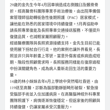
29歲的金先生今年4月因車禍造成右側髖臼及髕骨骨
折，經高醫骨科團隊專業手術治療後，由出院準備個
案管理師協助轉銜急性後期照護（PAC）居家模式，
讓他能在熟悉的居家環境中持續復健。5月再協助申
請長照專業復能及長照專車交通接送服務，不僅提升
復健品質，也減輕家屬照顧壓力。
經過醫療團隊與長照資源接續支持，金先生目前已能
使用腋下拐杖自行行走。他的案例也讓外界看見，長
照並非只與年齡畫上等號，當意外傷害或疾病造成短
期、階段性照顧需求時，長照服務同樣能在復原過程
中扮演關鍵角色，成為病人重新走回生活的重要力
量。
14歲的林小妹妹去年6月上學途中突然嘔吐昏迷，由
119送至高醫，診斷為腦部動靜脈畸形破裂，緊急接
受腦部手術並入住加護病房。在高醫腦神經外科專業
團隊照護下，病情逐漸恢復穩定，但返家後的照顧與
持續復健，仍讓家屬承受沉重壓力。