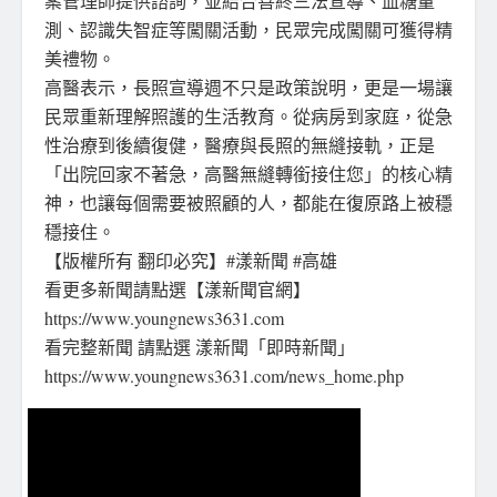
案管理師提供諮詢，並結合善終三法宣導、血糖量
測、認識失智症等闖關活動，民眾完成闖關可獲得精
美禮物。
高醫表示，長照宣導週不只是政策說明，更是一場讓
民眾重新理解照護的生活教育。從病房到家庭，從急
性治療到後續復健，醫療與長照的無縫接軌，正是
「出院回家不著急，高醫無縫轉銜接住您」的核心精
神，也讓每個需要被照顧的人，都能在復原路上被穩
穩接住。
【版權所有 翻印必究】#漾新聞 #高雄
看更多新聞請點選【漾新聞官網】
https://www.youngnews3631.com
看完整新聞 請點選 漾新聞「即時新聞」
https://www.youngnews3631.com/news_home.php