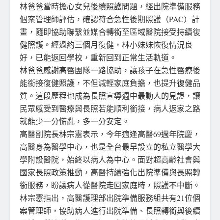
林爸爸當時擔心女兒後續照護問題，經出院準備服務
個案管理師評估，確認符合急性後期照護（PAC）計
畫，隨即協助聯繫並媒合轉銜至區域醫院接受持續復
健照護。經過約三個月復健，林小妹妹恢復情況良
好，已能返回學校，重新回到正常生活軌道。
林爸爸感謝高醫團隊一路協助，讓孩子在急性醫療後
能銜接復健照護，不但減輕家庭負擔，也提升復健品
質。這段歷程也成為長照宣導週中最動人的見證，讓
民眾感受到醫療與長照若能順利銜接，病人返家之路
就能少一分慌亂，多一分安定。
高醫副院長林宗憲表示，今年適逢高醫69週年院慶，
高醫身為醫學中心，也是全台最早設立的私立醫學大
學附設醫院，始終以病人為中心。面對超高齡社會與
國家長照政策推動，高醫持續強化出院準備與長照轉
銜服務，盼讓病人從醫院走回家庭時，照護不中斷。
林宗憲指出，高醫護理部出院準備服務組共有21位個
案管理師，協助病人進行出院準備、長照轉銜與後續