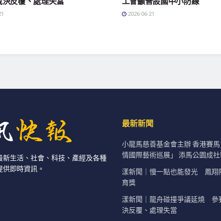
裁決反覆、處理失當
工會籲普設國中小防線
21
2026-06-21
最新新聞
小龍馬慈善基金會主辦 香港賽
情國際藝術巡展」 添馬公園成
最新生活、社會、科技、產經及各種
提供即時資訊。
漾新聞｜慢一點也能發光 鳳翔
育獎
漾新聞｜龍舟碰撞爭議延燒 參
決反覆、處理失當