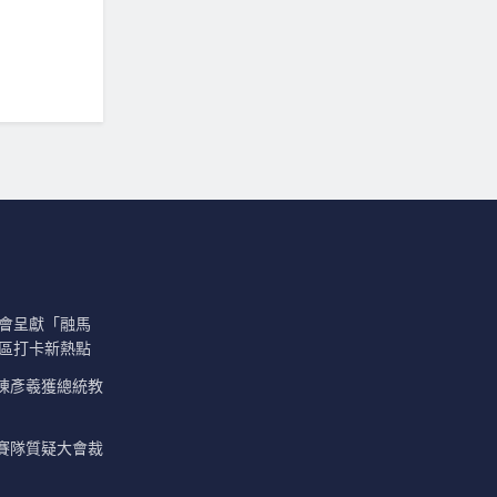
馬會呈獻「融馬
社區打卡新熱點
陳彥羲獲總統教
賽隊質疑大會裁