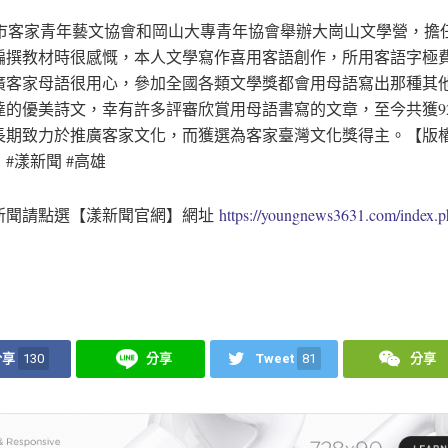
客家青年藝文協會和岡山大專青年協會舉辦大崗山文學營，擔
編撰教材時很感慨，本人文學寫作喜用客語創作，所用客語字極
廣客家母語很用心，參加全國各類文學獎都會用母語寫出那種其
達的優美詩文，幸有許多評審欣賞用母語書寫的文章，至今共獲9
長期致力於推廣客家文化，而獲選為客家臺灣文化獎得主。【版權
#漾新聞 #高雄
新聞請點選【漾新聞官網】網址
https://youngnews3631.com/index.
分享
130
分享
Tweet
81
分享