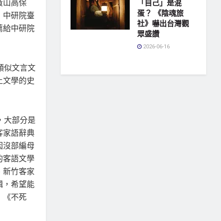
黃山高保
「自己」是混
蛋？ 《陰魂旅
，中研院臺
社》嚇出台灣觀
薦給中研院
眾盛讚
2026-06-16
類似文言文
土文學的史
，大部分是
客家語辭典
因沒部編母
的客語文學
、新竹客家
輯，希望能
，《不死