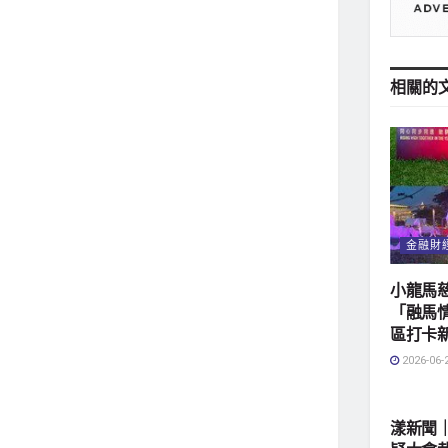
相關的
金融財
小龍馬
「融馬
區打卡
2026-06-
地方社
漾新聞