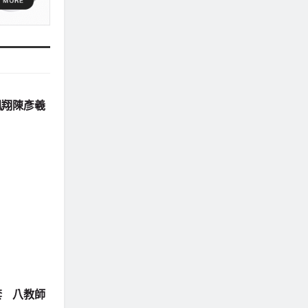
鳳翔陳彥羲
套 八教師