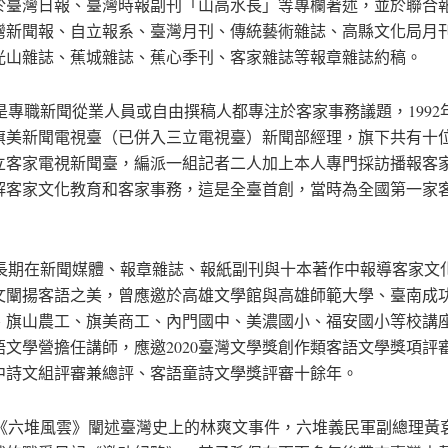
於臺灣日報、臺灣時報副刊「山高水長」等專欄著述，並於聯合
灣新聞報、自立報系、臺灣月刊、傳統藝術雜誌、高縣文化局月
光山雜誌、蕉城雜誌、蕉心季刊、客家雜誌等報章雜誌約稿。
專職新聞從業人員或自由撰稿人都專注於客家事務議題，1992年到
旗美新聞電視臺（已併入三立電視臺）新聞部經理，旗下共有十
立客家電視新聞臺，編派一組記者二人加上本人專門採訪播報客
解客家文化教育和客家事務，這是全臺首創，當時為全國第一家
期在新聞媒體、報章雜誌、報紙副刊與十本著作中報導客家文
文闡揚客語之美，曾應邀於高雄文學館與高雄師範大學、臺南成
、旗山農工、旗美商工、內門國中、美濃國小、福安國小等校講
語文學營擔任講師，應邀2020臺灣文學獎創作類客語文學獎項評
中詩文組評審兼總評、客語童詩文學獎評審十餘年。
六堆風雲》闡述臺灣史上的林爽文事件，六堆義民軍副總理黃