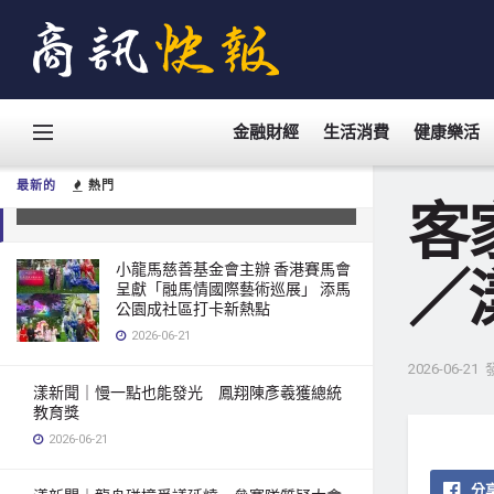
金融財經
生活消費
健康樂活
客家文化夏令營頒客家文化獎 / 黃山
高／漾新聞
最新的
熱門
2026-06-21
客
小龍馬慈善基金會主辦 香港賽馬會
／
呈獻「融馬情國際藝術巡展」 添馬
公園成社區打卡新熱點
2026-06-21
2026-06-21
漾新聞｜慢一點也能發光 鳳翔陳彥羲獲總統
教育獎
2026-06-21
分享