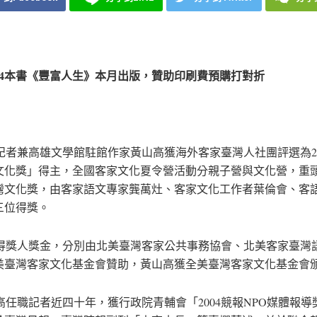
14本書《豐富人生》本月出版，贊助印刷費預購打對折
者兼高雄文學館駐館作家黃山高獲海外客家臺灣人社團評選為20
文化獎」得主，全國客家文化夏令營活動分親子營與文化營，重
灣文化獎，由客家語文專家龔萬灶、客家文化工作者葉倫會、客
三位得獎。
獎人獎金，分別由北美臺灣客家公共事務協會、北美客家臺灣
美臺灣客家文化基金會贊助，黃山高獲全美臺灣客家文化基金會
任職記者近四十年，獲行政院青輔會「2004競報NPO媒體報導