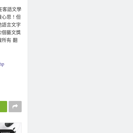
任客語文學
費心思！但
他語言文字
2個藝文獎
所有 翻
php