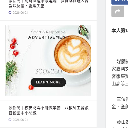
漾新聞｜龍舟碰撞爭議延燒 參賽隊質疑大會
裁決反覆、處理失當
2026-06-21
本人第
媒體記
家臺灣
客家臺
山高等
三位得
金、全
漾新聞｜校安防毒不能做半套 八教師工會籲
普設國中小防線
2026-06-21
黃山高