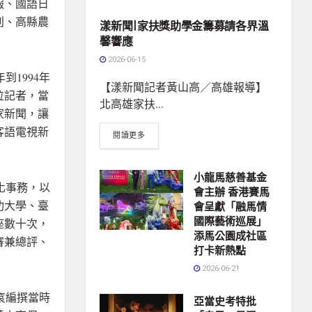
報、國語日
刊、高縣農
漾新聞|家扶獎助學金籌募請各界溫
馨響應
2026-06-15
1994年
【漾新聞記者黃山高／高雄報導】
位記者，當
北高雄家扶...
家新聞，讓
客語電視新
閱讀更多
小龍馬慈善基金
化事務，以
會主辦 香港賽馬
功大學、臺
會呈獻「融馬情
國際藝術巡展」
座數十次，
添馬公園成社區
審兼總評、
打卡新熱點
2026-06-21
袞編撰當時
亞當史考特批