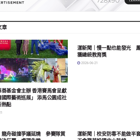
文章
地方社會
漾新聞｜慢一點也能發光 
獲總統教育獎
2026-06-21
經
慈善基金會主辦 香港賽馬會呈獻
情國際藝術巡展」 添馬公園成社
新熱點
21
會
地方社會
｜龍舟碰撞爭議延燒 參賽隊質
漾新聞｜校安防毒不能做半