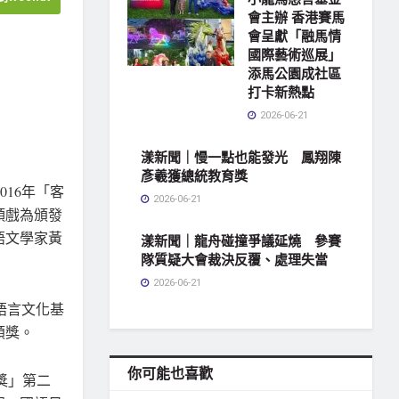
會主辦 香港賽馬
會呈獻「融馬情
國際藝術巡展」
添馬公園成社區
打卡新熱點
2026-06-21
漾新聞｜慢一點也能發光 鳳翔陳
彥羲獲總統教育獎
16年「客
2026-06-21
頭戲為頒發
語文學家黃
漾新聞｜龍舟碰撞爭議延燒 參賽
隊質疑大會裁決反覆、處理失當
2026-06-21
語言文化基
頒獎。
你可能也喜歡
獎」第二
地方社會