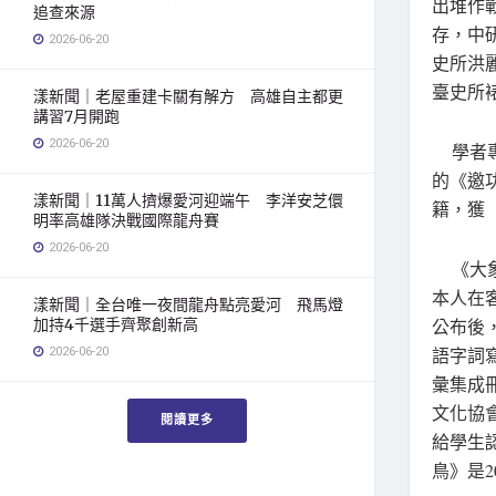
出堆作
追查來源
存，中
2026-06-20
史所洪
臺史所
漾新聞｜老屋重建卡關有解方 高雄自主都更
講習7月開跑
2026-06-20
學者專
的《邀
漾新聞｜11萬人擠爆愛河迎端午 李洋安芝儇
籍，獲
明率高雄隊決戰國際龍舟賽
2026-06-20
《大象
本人在
漾新聞｜全台唯一夜間龍舟點亮愛河 飛馬燈
加持4千選手齊聚創新高
公布後
2026-06-20
語字詞
彙集成
文化協
閱讀更多
給學生
鳥》是