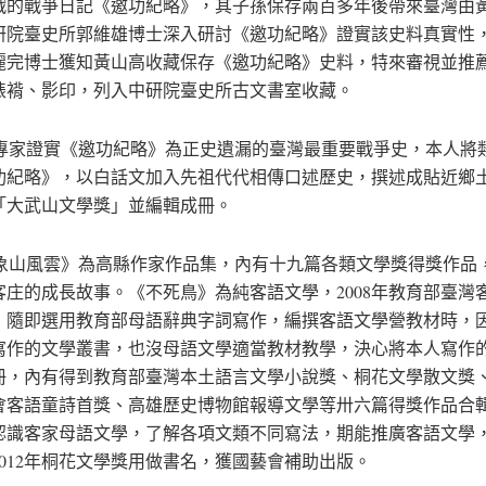
戰的戰爭日記《邀功紀略》，其子孫保存兩百多年後帶來臺灣由
研院臺史所郭維雄博士深入研討《邀功紀略》證實該史料真實性
麗完博士獲知黃山高收藏保存《邀功紀略》史料，特來審視並推
裱褙、影印，列入中研院臺史所古文書室收藏。
家證實《邀功紀略》為正史遺漏的臺灣最重要戰爭史，本人將
功紀略》，以白話文加入先祖代代相傳口述歷史，撰述成貼近鄉
「大武山文學獎」並編輯成冊。
山風雲》為高縣作家作品集，內有十九篇各類文學獎得獎作品
客庄的成長故事。《不死鳥》為純客語文學，2008年教育部臺灣
，隨即選用教育部母語辭典字詞寫作，編撰客語文學營教材時，
寫作的文學叢書，也沒母語文學適當教材教學，決心將本人寫作
冊，內有得到教育部臺灣本土語言文學小說獎、桐花文學散文獎
會客語童詩首獎、高雄歷史博物館報導文學等卅六篇得獎作品合
認識客家母語文學，了解各項文類不同寫法，期能推廣客語文學
2012年桐花文學獎用做書名，獲國藝會補助出版。