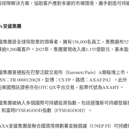
與保障解決方案，協助客戶應對多變的市場環境，攜手創造可持
A
安盛集團
盛集團是全球保險業的領導者，擁有156,000名員工，業務遍布5
逾9,200萬客戶。2025年，集團實現收入達1,155億歐元，基本盈
盛集團普通股在巴黎泛歐交易所（Euronext Paris）A類板塊上
SN：FR 0000120628，彭博：CS FP，路透：AXAF.PA）。此
美國預託證券亦在OTC QX平台交易，股票代號為AXAHY。
安盛集團被納入多個國際可持續投資指數，包括道瓊斯可持續發展
I）和富時FTSE4GOOD指數（FTSE4GOOD）。
AXA安盛集團是聯合國環境規劃署金融倡議（UNEP FI）可持