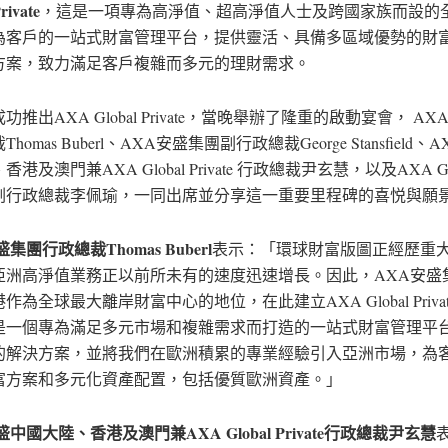
rivate
，這是一項專為高淨值、超高淨值人士及跨國家族而設的
為客戶的一站式財富管理平台，提供靈活、具備多區域優勢的財
方案，致力滿足客戶複雜而多元的理財需求。
功推出AXA Global Private，當晚舉辦了隆重的啟動宴會， A
homas Buberl、AXA安盛集團副行政總裁George Stansfield
港及澳門兼AXA Global Private 行政總裁尹玄慧，以及AXA Glo
ate 副行政總裁李佩瑜，一同出席並分享這一重要里程碑的喜悦與願
盛集團行政總裁
Thomas Buberl
表示：「環球財富版圖正經歷重
亞洲高淨值業務正以前所未有的速度迅速增長。因此，AXA安盛
作為全球最大離岸財富中心的地位，在此建立AXA Global Priva
是一個專為滿足多元市場和複雜需求而打造的一站式財富管理平
的解決方案，並將我們在歐洲積累的專業經驗引入亞洲市場，為
富方案和多元化資產配置，包括優質歐洲資產。」
盛中國大陸、香港及澳門兼
AXA Global Private
行政總裁尹玄慧