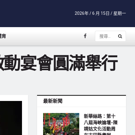
2026年 / 6 月 15日 / 星期一
體育
vate啟動宴會圓滿舉行
最新新聞
新華絲路：第十
八屆海峽論壇•陳
靖姑文化活動周