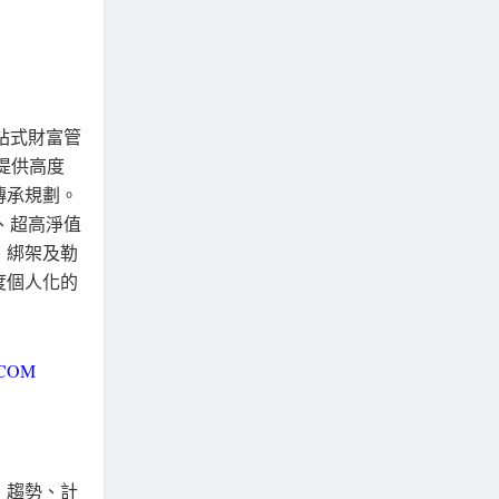
一站式財富管
提供高度
傳承規劃。
值、超高淨值
、綁架及勒
度個人化的
.COM
、趨勢、計