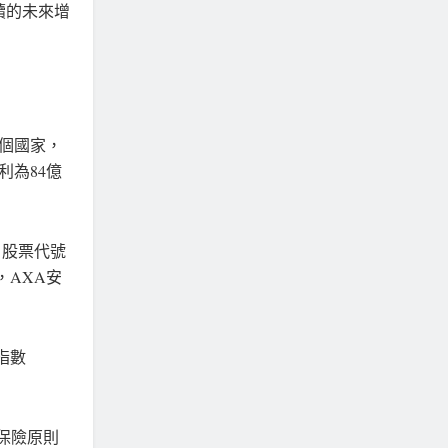
續的未來增
2個國家，
利為84億
市，股票代號
外，AXA安
指數
續保險原則