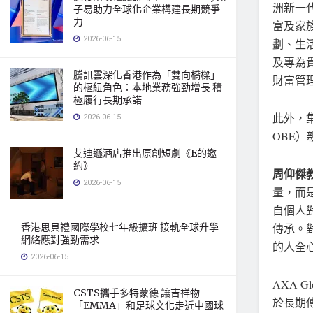
洲新一
子易助力全球化企業構建長期競爭
力
富及家族
2026-06-15
劃、生
及專為
騰訊雲深化香港作為「雙向橋樑」
財富管
的樞紐角色：本地業務強勁增長 積
極履行長期承諾
此外，集
2026-06-15
OBE
艾迪遜酒店推出原創短劇《E的邀
約》
周仰傑
2026-06-15
量，而
自個人
香港思貝禮國際學校七年級擴班 接軌全球升學
傳承。
網絡應對強勁需求
的人全
2026-06-15
AXA 
CSTS攜手多特蒙德 讓吉祥物
於長期
「EMMA」和足球文化走近中國球