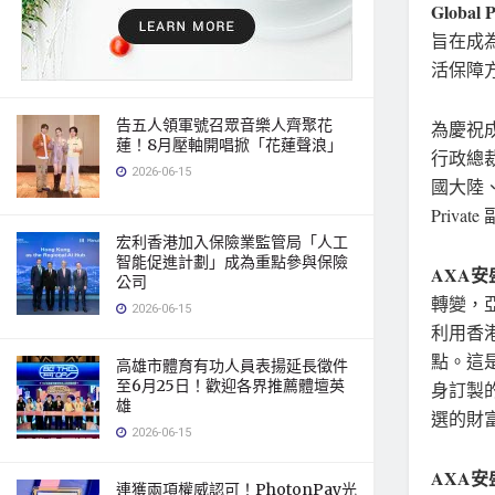
Global P
旨在成
活保障
告五人領軍號召眾音樂人齊聚花
為慶祝成
蓮！8月壓軸開唱掀「花蓮聲浪」
行政總裁T
2026-06-15
國大陸、香
Priv
宏利香港加入保險業監管局「人工
智能促進計劃」成為重點參與保險
AXA
安
公司
轉變，
2026-06-15
利用香港
點。這
高雄市體育有功人員表揚延長徵件
至6月25日！歡迎各界推薦體壇英
身訂製
雄
選的財
2026-06-15
AXA
安
連獲兩項權威認可！PhotonPay光