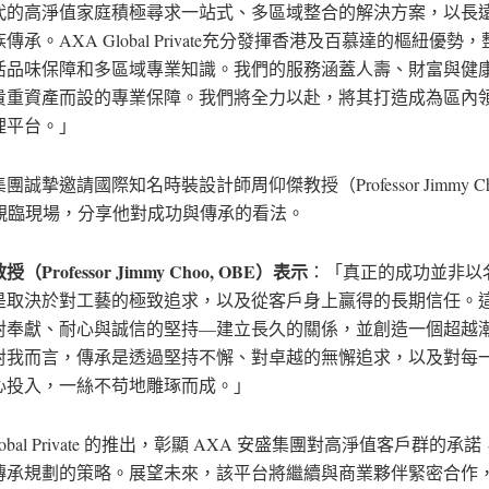
代的高淨值家庭積極尋求一站式、多區域整合的解決方案，以長
傳承。AXA Global Private充分發揮香港及百慕達的樞紐優勢
活品味保障和多區域專業知識。我們的服務涵蓋人壽、財富與健
貴重資產而設的專業保障。我們將全力以赴，將其打造成為區內
理平台。」
團誠摯邀請國際知名時裝設計師周仰傑教授（Professor Jimmy Ch
）親臨現場，分享他對成功與傳承的看法。
教授（
Professor Jimmy Choo, OBE
）表示
：「真正的成功並非以
是取決於對工藝的極致追求，以及從客戶身上贏得的長期信任。
對奉獻、耐心與誠信的堅持—建立長久的關係，並創造一個超越
對我而言，傳承是透過堅持不懈、對卓越的無懈追求，以及對每
心投入，一絲不苟地雕琢而成。」
Global Private 的推出，彰顯 AXA 安盛集團對高淨值客戶群的
傳承規劃的策略。展望未來，該平台將繼續與商業夥伴緊密合作