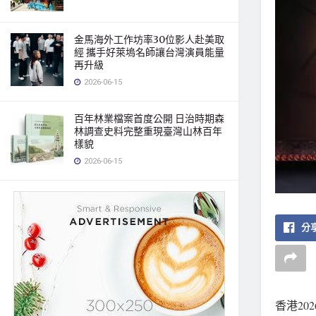
金馬海外工作坊率30位影人赴美取
經 攜手好萊塢名師讓台灣演員能量
再升級
2026-06-15
百年林業檔案首度公開 日治時期森
林調查史料完整重現臺灣山林百年
樣貌
2026-06-15
分享
香港
20