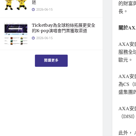
迷
的財富
2026-06-15
長。
Ticketbay為全球粉絲拓展更安全
關於
AX
的K-pop演唱會門票獲取渠道
2026-06-15
AXA安
服務全球
歐元。
閱讀更多
AXA安
為CS（I
盛集團的
AXA
（DJS
此外， 