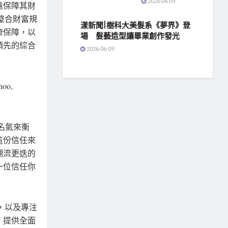
2026-06-09
遠保障其財
，整合財富規
漾新聞|樹科大美髮系《夢界》登
康保障，以
場 髮藝造型讓畢業創作發光
領先的綜合
2026-06-09
oo,
名氣來衡
這份信任來
潮流更迭的
一位信任你
承諾，以及專注
，提供全面