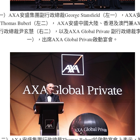
）AXA安盛集團副行政總裁George Stansfield（左一），AX
homas Buberl（左二）， AXA安盛中國大陸、香港及澳門兼AXA 
ate 行政總裁尹玄慧（右二），以及AXA Global Private 副行政
一），出席AXA Global Private啟動宴會。
二）AXA安盛集團行政總裁Thomas Buberl於啟動宴會上表示，