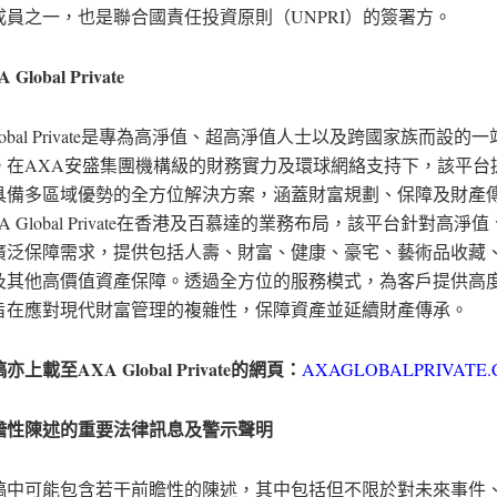
成員之一，也是聯合國責任投資原則（UNPRI）的簽署方。
 Global Private
Global Private是專為高淨值、超高淨值人士以及跨國家族而設的
。在AXA安盛集團機構級的財務實力及環球網絡支持下，該平台
具備多區域優勢的全方位解決方案，涵蓋財富規劃、保障及財產
A Global Private在香港及百慕達的業務布局，該平台針對高淨
廣泛保障需求，提供包括人壽、財富、健康、豪宅、藝術品收藏
及其他高價值資產保障。透過全方位的服務模式，為客戶提供高
旨在應對現代財富管理的複雜性，保障資產並延續財產傳承。
稿亦上載至
AXA Global Private
的網頁：
AXAGLOBALPRIVATE
瞻性陳述的重要法律訊息及警示聲明
稿中可能包含若干前瞻性的陳述，其中包括但不限於對未來事件