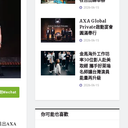
在古田縣舉辦
2026-06-15
AXA Global
Private啟動宴會
圓滿舉行
2026-06-15
金馬海外工作坊
率30位影人赴美
取經 攜手好萊塢
名師讓台灣演員
能量再升級
2026-06-15
Wechat
你可能也喜歡
AXA
推出