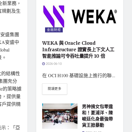
全新業務，
富規劃及生
金融財經
XA安盛集團
、AXA安盛中
WEKA 與 Oracle Cloud
Infrastructure 證實長上下文人工
bal
智能推論可令吞吐量提升 10 倍
景。
2026-06-10
大的結構性
在 OCI H100 基礎設施上進行的聯...
集團充分
te的策略據
閱讀更多
台，提供量
客戶提供精
男神揹女包零違
和！夏浦洋、陳
峻廷化身最強帶
貨王掀暴動
表示：「亞