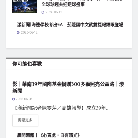
全球球迷共迎足球盛事
2026-06-12
漾新聞|海邊學校考出5A 茄萣國中文武雙捷報耀眼登場
2026-06-12
你可能也喜歡
地方社會
影｜華南39年國際基金捐贈300多顆照亮公益路｜漾
新聞
2026-06-08
【漾新聞記者陳雯萍／高雄報導】成立39年...
閱讀更多
晨間雨露｜《心寬處，自有晴光》