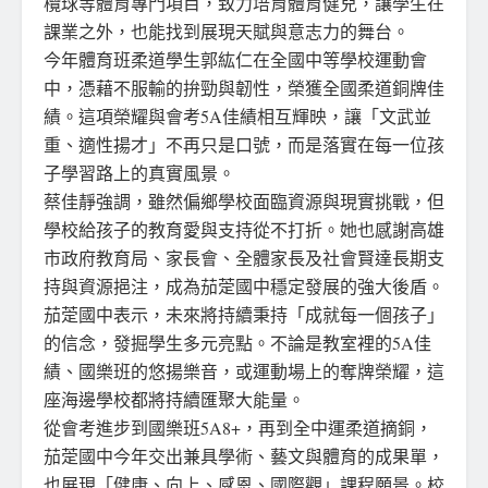
欖球等體育專門項目，致力培育體育健兒，讓學生在
課業之外，也能找到展現天賦與意志力的舞台。
今年體育班柔道學生郭紘仁在全國中等學校運動會
中，憑藉不服輸的拚勁與韌性，榮獲全國柔道銅牌佳
績。這項榮耀與會考5A佳績相互輝映，讓「文武並
重、適性揚才」不再只是口號，而是落實在每一位孩
子學習路上的真實風景。
蔡佳靜強調，雖然偏鄉學校面臨資源與現實挑戰，但
學校給孩子的教育愛與支持從不打折。她也感謝高雄
市政府教育局、家長會、全體家長及社會賢達長期支
持與資源挹注，成為茄萣國中穩定發展的強大後盾。
茄萣國中表示，未來將持續秉持「成就每一個孩子」
的信念，發掘學生多元亮點。不論是教室裡的5A佳
績、國樂班的悠揚樂音，或運動場上的奪牌榮耀，這
座海邊學校都將持續匯聚大能量。
從會考進步到國樂班5A8+，再到全中運柔道摘銅，
茄萣國中今年交出兼具學術、藝文與體育的成果單，
也展現「健康、向上、感恩、國際觀」課程願景。校