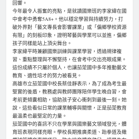
回響。
今年最令人振奮的亮點，是就讀國樂班的李家緯在國
中會考中勇奪5A8+。他以穩定學習與持續努力，打
破外界對「藝文專長會影響課業」或「偏鄉學校資源
有限」的刻板印象，證明琴藝與學業可以並進，偏鄉
孩子同樣能站上頂尖舞台。
李家緯平時兼顧國樂訓練與課業學習，透過規律複
習、重點整理與不懈堅持，在會考中交出亮眼成果。
這份成績不只屬於個人，也讓茄萣國中多年推動藝文
教育、適性培才的努力被看見。
高雄市立茄萣國中校長蔡佳靜表示，為了成為考生最
堅實的後盾，教務處與教師團隊陪伴學生晚自習，會
考前更傾囊相助，協助孩子安心衝刺到最後一刻。她
說，這些看似日常的課業輔導與關懷，正是茄萣教育
最溫柔也最堅定的力量。
茄萣國中的喜訊不只在學業與國樂藝文領域發光，體
育班表現同樣亮眼。學校長期推廣柔道、跆拳道及橄