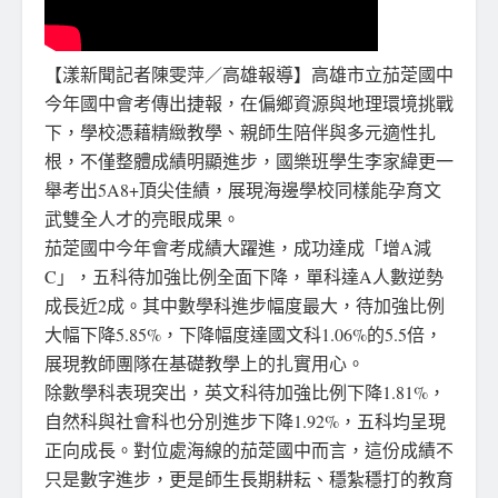
【漾新聞記者陳雯萍／高雄報導】高雄市立茄萣國中
今年國中會考傳出捷報，在偏鄉資源與地理環境挑戰
下，學校憑藉精緻教學、親師生陪伴與多元適性扎
根，不僅整體成績明顯進步，國樂班學生李家緯更一
舉考出5A8+頂尖佳績，展現海邊學校同樣能孕育文
武雙全人才的亮眼成果。
茄萣國中今年會考成績大躍進，成功達成「增A減
C」，五科待加強比例全面下降，單科達A人數逆勢
成長近2成。其中數學科進步幅度最大，待加強比例
大幅下降5.85%，下降幅度達國文科1.06%的5.5倍，
展現教師團隊在基礎教學上的扎實用心。
除數學科表現突出，英文科待加強比例下降1.81%，
自然科與社會科也分別進步下降1.92%，五科均呈現
正向成長。對位處海線的茄萣國中而言，這份成績不
只是數字進步，更是師生長期耕耘、穩紮穩打的教育