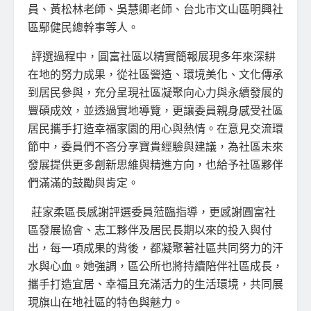
員、黃松林老師、吳慧卿老師、台北市文山區明興社
區鄢健民總幹事等人。
評選過程中，圓富社區以精實簡報展現多年來深耕
在地的努力成果，從社區營造、環境美化、文化傳承
到居民參與，充分呈現社區凝聚向心力與永續發展的
豐碩成效，並透過實地導覽，更讓委員親身感受社區
居民攜手打造幸福家園的用心與熱情。在意見交流環
節中，委員們不吝分享寶貴經驗與建議，為社區未來
發展提供更多創新思維與精進方向，也給予社區夥伴
們滿滿的鼓勵與肯定。
莊家柔區長感謝評選委員蒞臨指導，更感謝圓富社
區發展協會、志工夥伴及居民長期以來的投入與付
出，每一項成果的背後，都凝聚著社區共同努力的汗
水與心血。她強調，區公所也將持續陪伴社區成長，
攜手打造宜居、幸福且充滿活力的生活環境，共同展
現旗山在地社區的特色與魅力。