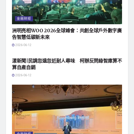
金融財經
洲明亮相WOO 2026全球峰會：共創全球戶外數字廣
告智慧低碳新未來
2026-06-12
地方社會
漾新聞|民調忽遠忽近耐人尋味 柯辦反問綠智庫算不
算自產自銷
2026-06-12