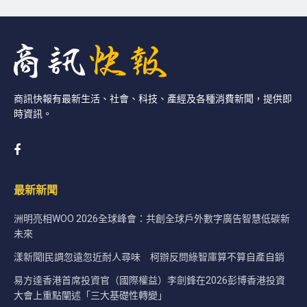
商訊快報有最新生活、社會、科技、產經及各種消費新聞，提供即
時資訊。
最新新聞
洲明亮相WOO 2026全球峰會：共創全球戶外數字廣告智慧低碳新
未來
漾新聞|民調忽遠忽近耐人尋味 柯辦反問綠智庫算不算自產自銷
易方達香港首席投資官（國際權益）李劍鋒在2026彭博香港投資
大會上重點闡述「三大基礎性轉變」