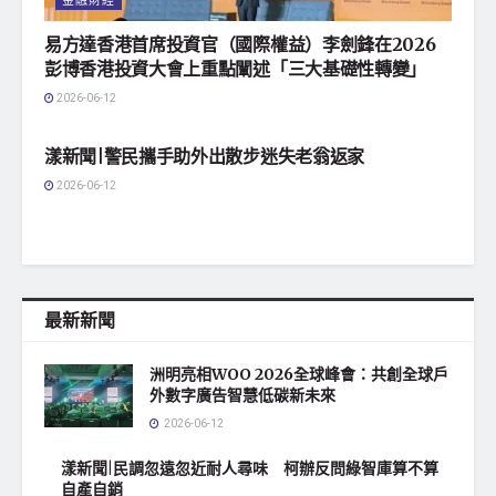
金融財經
易方達香港首席投資官（國際權益）李劍鋒在2026
彭博香港投資大會上重點闡述「三大基礎性轉變」
2026-06-12
地方社會
漾新聞|警民攜手助外出散步迷失老翁返家
2026-06-12
最新新聞
洲明亮相WOO 2026全球峰會：共創全球戶
外數字廣告智慧低碳新未來
2026-06-12
漾新聞|民調忽遠忽近耐人尋味 柯辦反問綠智庫算不算
自產自銷