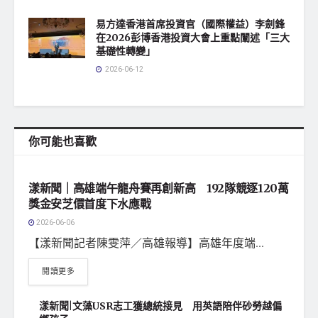
易方達香港首席投資官（國際權益）李劍鋒
在2026彭博香港投資大會上重點闡述「三大
基礎性轉變」
2026-06-12
你可能也喜歡
地方社會
漾新聞｜高雄端午龍舟賽再創新高 192隊競逐120萬
獎金安芝儇首度下水應戰
2026-06-06
【漾新聞記者陳雯萍／高雄報導】高雄年度端...
閱讀更多
漾新聞|文藻USR志工獲總統接見 用英語陪伴砂勞越偏