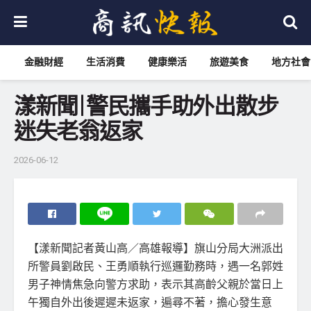
金融財經
生活消費
健康樂活
旅遊美食
地方社會
漾新聞|警民攜手助外出散步
迷失老翁返家
2026-06-12
【漾新聞記者黃山高／高雄報導】旗山分局大洲派出
所警員劉啟民、王勇順執行巡邏勤務時，遇一名郭姓
男子神情焦急向警方求助，表示其高齡父親於當日上
午獨自外出後遲遲未返家，遍尋不著，擔心發生意