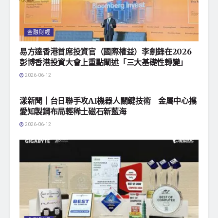
金融財經
易方達香港首席投資官（國際權益）李劍鋒在2026
彭博香港投資大會上重點闡述「三大基礎性轉變」
2026-06-12
地方社會
漾新聞｜台日聯手攻AI機器人關鍵技術 金屬中心攜
愛知製鋼布局輕稀土磁石新藍海
2026-06-12