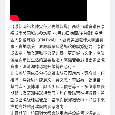
【漾新聞記者陳雯萍／高雄報導】高雄市議會議長康
裕成率美國城市參訪團，6月10日晚間前往紐約皇后
區大都會球場（Citi Field），觀賞美國職棒大聯盟賽
事，實地感受世界級職業運動場館的震撼魅力。康裕
成表示，職業運動不只是比賽，更是城市文化、產業
發展與市民生活的重要載體，高雄若要迎接更多國際
賽事，澄清湖棒球場升級勢在必行。
此次參訪團成員包括高雄市議員簡煥宗、黃彥毓、何
權峰、湯詠瑜、陳慧文、黃文志、李眉蓁、張勝富、
蔡武宏、張博洋、鄭孟洳及邱俊憲等人。多位議員長
期關心澄清湖棒球場發展，均自費購票進場觀賽，希
望從國際級球場營運、設施與觀賽體驗中，尋找未來
推動高雄體育建設的參考方向。
比賽期間，訪團對大都會球場完善設施留下深刻印