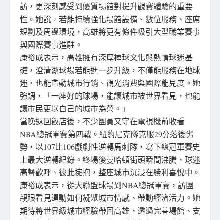
訪，更深刻感受到優質場館對提升觀賽體驗的重要
性。她說，若能持續強化場館設備、數位服務、座席
規劃及周邊環境，高雄將更有條件吸引大型職業賽事
與國際賽事進駐。
康裕成表示，高雄擁有深厚棒球文化與熱情球迷基
礎，澄清湖球場若能進一步升級，不僅能服務在地球
迷，也能帶動城市行銷、觀光消費與國際能見度。她
強調，「一座好的球場，能讓城市被世界看見，也能
讓市民更以自己的城市為榮。」
當晚返回飯店後，不少團員又守在電視機前收看
NBA總冠軍賽第四戰。紐約尼克隊克服29分落後劣
勢，以107比106戲劇性逆轉馬刺隊，寫下總冠軍賽史
上最大逆轉紀錄。終場後曼哈頓街頭瞬間沸騰，球迷
高聲歡呼、彼此擁抱，整座城市沉浸在勝利喜悅中。
康裕成表示，從大聯盟球場到NBA總冠軍賽，訪團
親眼看見運動如何凝聚城市情感、帶動經濟活力。她
期待將世界級城市經驗帶回高雄，透過完善場館、支