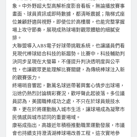
象。中外野超大型高解析度影音看板，無論播放賽事
畫面、球員資訊或即時數據，都清晰震撼；階梯式座
位兼顧舒適與視野，即使位於高樓層，也能完整掌握
場上攻守節奏，展現成熟球場對觀眾體驗的細膩安
排。
大聯盟導入ABS電子好球帶挑戰系統，也讓議員們看
見現代棒球結合科技的新趨勢。比賽中，科技輔助判
決同步呈現在大螢幕，不僅提升判決透明度與公平
性，也讓觀眾更能理解比賽關鍵，為傳統棒球注入新
的觀賽張力。
終場哨音響起，數萬名球迷帶著興奮心情步出球場，
沿途仍熱烈討論精彩賽況，歡呼聲此起彼落。多位議
員認為，美國職棒成功之處，不只在於球員競技水
準，更在於將運動融入城市生活，讓球場成為凝聚市
民情感與城市認同的重要場域。
康裕成指出，高雄近年積極推動職業運動發展，市議
會也持續支持澄清湖棒球場改善工程。這次實地參