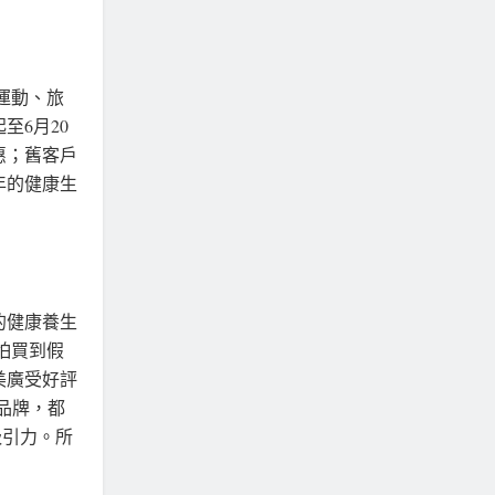
運動、旅
至6月20
惠；舊客戶
年的健康生
的健康養生
怕買到假
美廣受好評
）品牌，都
吸引力。所