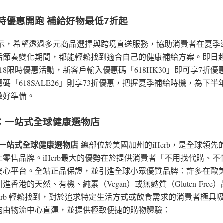
限時優惠開跑 補給好物最低7折起
rb表示，希望透過多元商品選擇與跨境直送服務，協助消費者在夏季
活節奏變化期間，都能輕鬆找到適合自己的健康補給方案。即日起
18限時優惠活動，新客戶輸入優惠碼「618HK30」即可享7折優
碼「618SALE26」則享73折優惠，把握夏季補給時機，為下半
做好準備。
rb：一站式全球健康選物店
b：一站式全球健康選物店
總部位於美國加州的iHerb，是全球領先
上零售品牌。iHerb最大的優勢在於提供消費者「不用找代購、不
安心平台。全站正品保證，並引進全球小眾優質品牌：許多在歐
進香港的天然、有機、純素（Vegan）或無麩質（Gluten-Free
Herb 輕鬆找到，對於追求特定生活方式或飲食需求的消費者極具
均由物流中心直運，並提供極致便捷的購物體驗：