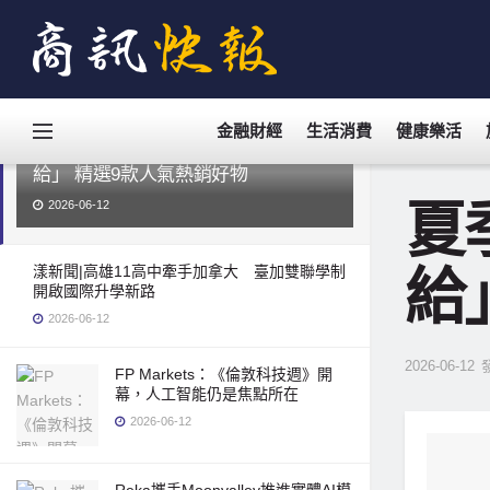
最新的
熱門
金融財經
生活消費
健康樂活
夏季運動潮來襲！iHerb必買「活力補
給」 精選9款人氣熱銷好物
夏
2026-06-12
漾新聞|高雄11高中牽手加拿大 臺加雙聯學制
給
開啟國際升學新路
2026-06-12
2026-06-12
FP Markets：《倫敦科技週》開
幕，人工智能仍是焦點所在
2026-06-12