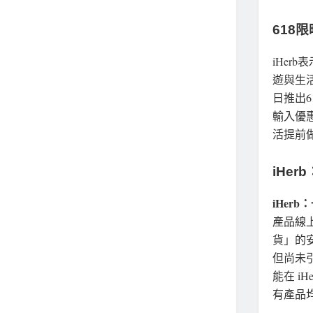
618
iHe
遊與生
日推出6
輸入優惠
活提前
iHe
iHer
產品線
貨」的
但尚未引
能在 i
有產品