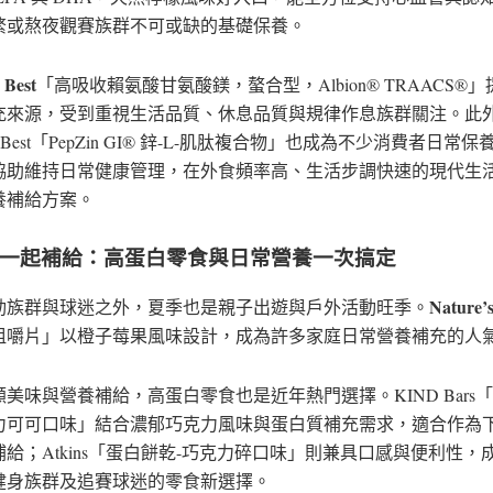
繁或熬夜觀賽族群不可或缺的基礎保養。
 Best
「高吸收賴氨酸甘氨酸鎂，螯合型，Albion® TRAACS®
充來源，受到重視生活品質、休息品質與規律作息族群關注。此
r’s Best「PepZin GI® 鋅-L-肌肽複合物」也成為不少消費者日常
協助維持日常健康管理，在外食頻率高、生活步調快速的現代生
養補給方案。
一起補給：高蛋白零食與日常營養一次搞定
Nature’
動族群與球迷之外，夏季也是親子出遊與戶外活動旺季。
咀嚼片」以橙子莓果風味設計，成為許多家庭日常營養補充的人
美味與營養補給，高蛋白零食也是近年熱門選擇。KIND Bars「
力可可口味」結合濃郁巧克力風味與蛋白質補充需求，適合作為
給；Atkins「蛋白餅乾-巧克力碎口味」則兼具口感與便利性，
健身族群及追賽球迷的零食新選擇。