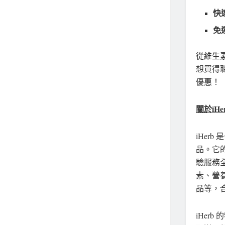
快
免
從維生
想買得聰
優惠！
關於iHe
iHe
品。它
驗服務全
素、營
品等，合
iHe