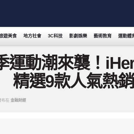
旅遊美食
地方社會
3C科技
影劇娛樂
藝術教育
運動體
季運動潮來襲！iHe
」 精選9款人氣熱
發布在
金融財經