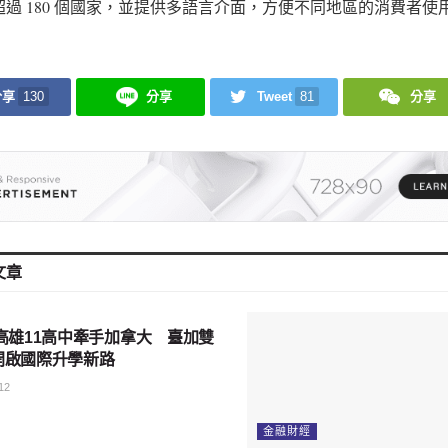
超過 180 個國家，並提供多語言介面，方便不同地區的消費者使
分享
130
分享
Tweet
81
分享
文章
會
高雄11高中牽手加拿大 臺加雙
開啟國際升學新路
12
金融財經