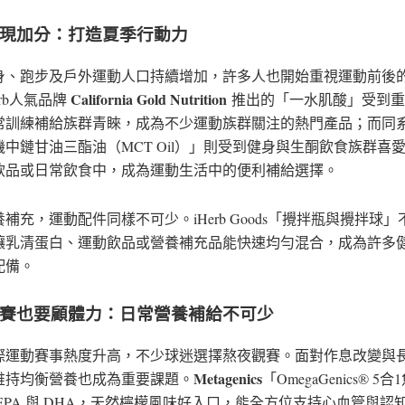
現加分：打造夏季行動力
身、跑步及戶外運動人口持續增加，許多人也開始重視運動前後
California Gold Nutrition
erb人氣品牌
推出的「一水肌酸」受到重
常訓練補給族群青睞，成為不少運動族群關注的熱門產品；而同
機中鏈甘油三酯油（MCT Oil）」則受到健身與生酮飲食族群喜
飲品或日常飲食中，成為運動生活中的便利補給選擇。
補充，運動配件同樣不可少。iHerb Goods「攪拌瓶與攪拌球
讓乳清蛋白、運動飲品或營養補充品能快速均勻混合，成為許多
配備。
賽也要顧體力：日常營養補給不可少
際運動賽事熱度升高，不少球迷選擇熬夜觀賽。面對作息改變與
Metagenics
維持均衡營養也成為重要課題。
「OmegaGenics® 5
EPA 與 DHA，天然檸檬風味好入口，能全方位支持心血管與認