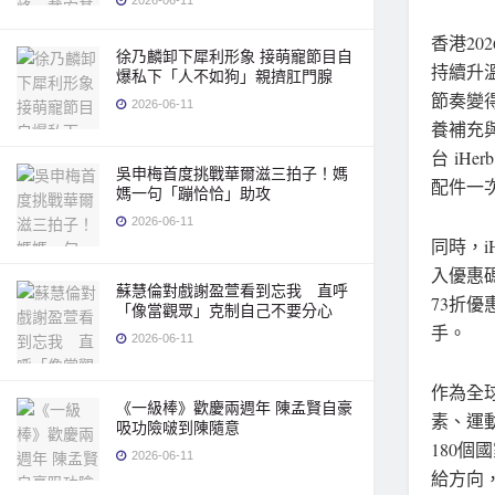
2026-06-11
香港
20
徐乃麟卸下犀利形象 接萌寵節目自
持續升
爆私下「人不如狗」親擠肛門腺
節奏變
2026-06-11
養補充
台 iH
吳申梅首度挑戰華爾滋三拍子！媽
配件一
媽一句「蹦恰恰」助攻
2026-06-11
同時，i
入優惠
蘇慧倫對戲謝盈萱看到忘我 直呼
73折
「像當觀眾」克制自己不要分心
手。
2026-06-11
作為全球
《一級棒》歡慶兩週年 陳孟賢自豪
素、運
吸功險啵到陳隨意
180個
2026-06-11
給方向