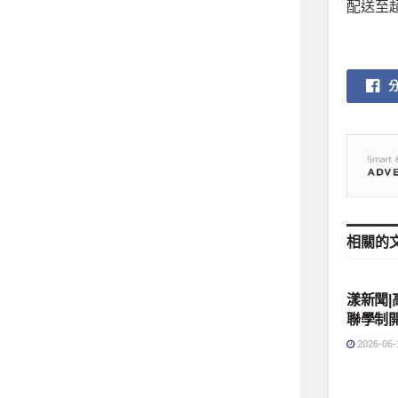
配送至
相關的
地方社
漾新聞|
聯學制
2026-06-