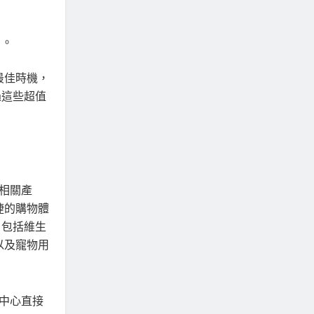
）。
最佳時機，
過這些超值
生相關產
捷的購物體
品，包括維生
以及寵物用
。
流中心直接