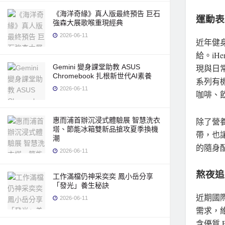
《海洋奇緣》真人版最終預告 巨石
運動表
強森大展歌喉重現經典
2026-06-11
近年健
給。iH
現與日
Gemini 變身課堂助教 ASUS
Chromebook 扎根新世代AI素養
系列有
2026-06-11
咖啡、
除了營養
惠而浦首辦沉浸式體驗展 智慧洗衣
塔、節能冰箱雙新品搶攻夏季換機
帶，也
潮
的隨身
2026-06-11
熬夜追
工作滿檔仍神采奕奕 鳳小岳分享
「發光」養生秘訣
近期國
2026-06-11
需求，
含優質 