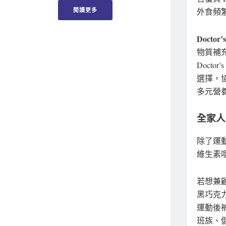
外食頻
閱讀更多
Doctor’s
物質補
Docto
選擇，
多元營
全家人
除了運
維生素
若想兼顧
黑巧克
運動後補
班族、