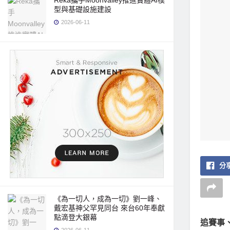
Reka攜手Moonvalley推進實體AI模
型與基礎設施建設
2026-06-11
分享
《為一切人，成為一切》劉一峰、
戴宏基神父罕見同台 來台60年奉獻
點滴登大銀幕
追賽事