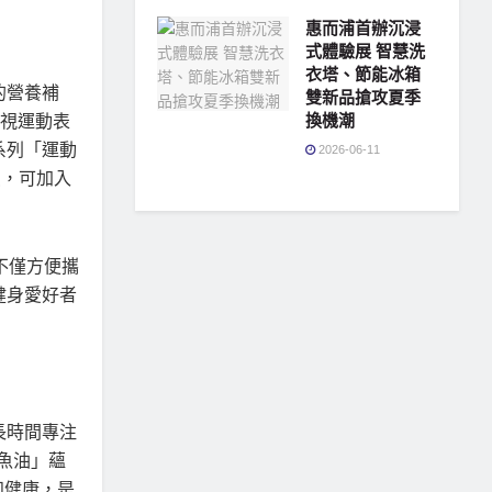
惠而浦首辦沉浸
式體驗展 智慧洗
衣塔、節能冰箱
的營養補
雙新品搶攻夏季
視運動表
換機潮
系列「運動
2026-06-11
愛，可加入
」不僅方便攜
健身愛好者
長時間專注
合1魚油」蘊
知健康，是