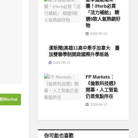
襲！iHerb必買
「活力補給」 精
選9款人氣熱銷好
物
2026-06-12
漾新聞|高雄11高中牽手加拿大 臺
加雙聯學制開啟國際升學新路
2026-06-12
FP Markets：
《倫敦科技週》
開幕，人工智能
仍是焦點所在
到Wechat
2026-06-12
你可能也喜歡