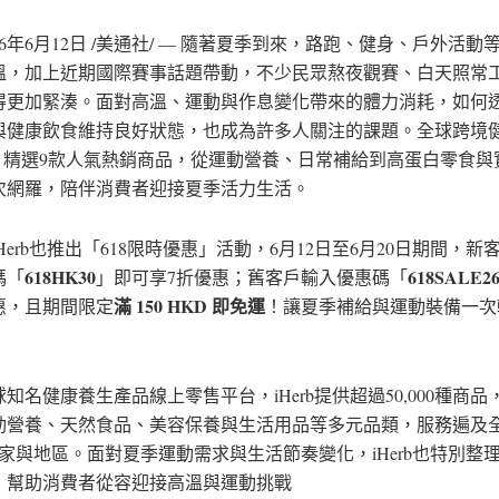
26年6月12日
/美通社/ — 隨著夏季到來，路跑、健身、戶外活動
溫，加上近期國際賽事話題帶動，不少民眾熬夜觀賽、白天照常
得更加緊湊。面對高溫、運動與作息變化帶來的體力消耗，如何
與健康飲食維持良好狀態，也成為許多人關注的課題。全球跨境
erb 精選9款人氣熱銷商品，從運動營養、日常補給到高蛋白零食
次網羅，陪伴消費者迎接夏季活力生活。
Herb也推出「618限時優惠」活動，6月12日至6月20日期間，新
618HK30
618SALE2
碼「
」即可享7折優惠；舊客戶輸入優惠碼「
滿 150 HKD 即免運
優惠，且期間限定
！讓夏季補給與運動裝備一次
知名健康養生產品線上零售平台，iHerb提供超過50,000種商
動營養、天然食品、美容保養與生活用品等多元品類，服務遍及
國家與地區。面對夏季運動需求與生活節奏變化，iHerb也特別整
，幫助消費者從容迎接高溫與運動挑戰