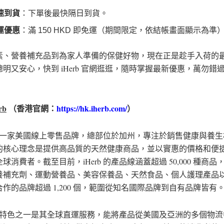
速到貨
：下單後最快隔日到貨。
運優惠
：滿 150 HKD 即免運（期間限定，依結帳畫面顯示為準
素、營養補充品到為家人準備的保健好物，現在正是趁手入荷的
明又安心，快到 iHerb 官網逛逛，隨時掌握最新優惠，萬勿錯
rb
（香港官網：
https://hk.iherb.com/
）
rb 是一家美國線上零售品牌，總部位於加州，專注於銷售健康與養
的核心理念是提供高品質的天然健康商品，並以實惠的價格和便
球消費者。截至目前，iHerb 的產品線涵蓋超過 50,000 種商
養補充劑、運動營養品、美容保養品、天然食品、個人護理產品
作的品牌超過 1,200 個，範圍從知名國際品牌到自有品牌皆有
rb 的特色之一是其全球直運服務，能將產品從美國及亞洲的多個物