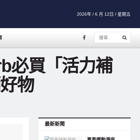
2026年 / 6 月 12日 / 星期五
育
rb必買「活力補
銷好物
最新新聞
夏季運動潮來