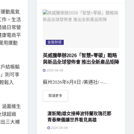
等運動風氣
工作，生活
透過日常營
健康電商平
與實用運動
金融財經
英威騰舉辦2026「智慧+零碳」戰略
與新品全球發佈會 推出全新產品矩陣
客戶結帳輸
2026-06-09
6
」則可享
蘇州2026年6月8日 /美通社/ --...
輕鬆入
閱讀更多
品，涵蓋維生
全球超過
漾新聞|雄女接棒波特蘭玫瑰花節
青春樂儀讓世界看見高雄
理出三大補
2026-06-08