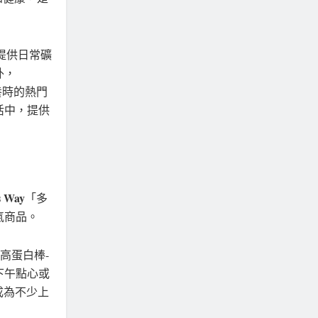
」提供日常礦
外，
保養時的熱門
活中，提供
s Way
「多
氣商品。
高蛋白棒-
下午點心或
成為不少上