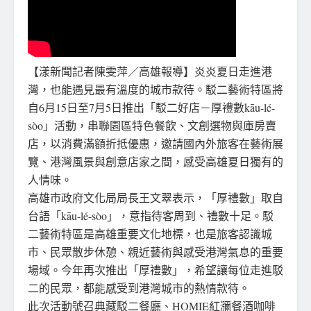
【漾新聞記者陳雯萍／高雄報導】炎炎夏日走進港
灣，也能遇見最有溫度的城市款待。駁二藝術特區將
自6月15日至7月5日推出「駁二好店－厚禮數kāu-lé-
sòo」活動，串聯園區特色餐飲、文創選物與庫房賣
店，以消費滿額折抵優惠，邀請國內外旅客在藝術展
覽、港灣風景與創意店家之間，感受高雄夏日獨有的
人情味。
高雄市政府文化局局長王文翠表示，「厚禮數」取自
台語「kāu-lé-sòo」，意指待客周到、禮數十足。駁
二藝術特區是高雄重要文化地標，也是旅客認識城
市、民眾散步休憩、親近藝術與感受港灣氣息的重要
場域。今年再次推出「厚禮數」，希望讓每位走進駁
二的民眾，都能感受到港灣城市的熱情款待。
此次活動號召典藏駁二餐廳、HOMIE紅瀰餐酒咖啡