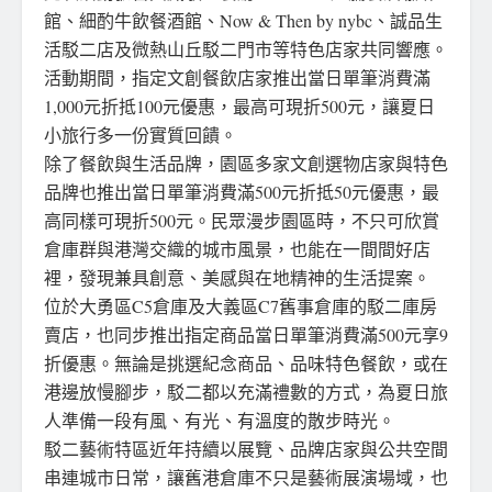
館、細酌牛飲餐酒館、Now & Then by nybc、誠品生
活駁二店及微熱山丘駁二門市等特色店家共同響應。
活動期間，指定文創餐飲店家推出當日單筆消費滿
1,000元折抵100元優惠，最高可現折500元，讓夏日
小旅行多一份實質回饋。
除了餐飲與生活品牌，園區多家文創選物店家與特色
品牌也推出當日單筆消費滿500元折抵50元優惠，最
高同樣可現折500元。民眾漫步園區時，不只可欣賞
倉庫群與港灣交織的城市風景，也能在一間間好店
裡，發現兼具創意、美感與在地精神的生活提案。
位於大勇區C5倉庫及大義區C7舊事倉庫的駁二庫房
賣店，也同步推出指定商品當日單筆消費滿500元享9
折優惠。無論是挑選紀念商品、品味特色餐飲，或在
港邊放慢腳步，駁二都以充滿禮數的方式，為夏日旅
人準備一段有風、有光、有溫度的散步時光。
駁二藝術特區近年持續以展覽、品牌店家與公共空間
串連城市日常，讓舊港倉庫不只是藝術展演場域，也