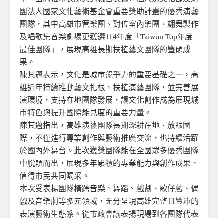
團法人國家文化藝術基金會重要獎助計畫的優秀演藝
團隊，其中高雄市管樂團、對位室內樂團、翃舞製作
及唱歌集音樂劇場更獲選114年度「Taiwan Top年度
最佳團隊」，展現高雄長期扶植藝文團隊的豐碩成
果。
陳其邁表示，文化是城市競爭力的重要基礎之一，高
雄近年持續推動藝文扎根、扶植演藝團隊，並完善展
演環境，支持在地團隊發展，讓文化創作成為展現城
市特色與提升國際能見度的重要力量。
陳其邁指出，高雄演藝團隊長期深耕在地、放眼國
際，不僅進行專業創作與藝術推廣交流，也持續活躍
於國內外舞台。此次獲獎團隊能在全國眾多優秀團隊
中脫穎而出，展現多年累積的專業能力與創作成果，
值得市民共同喝采。
本次受表揚團隊橫跨音樂、舞蹈、戲劇、歌仔戲、偶
戲及音樂劇等多元領域，充分呈現高雄完整且豐沛的
表演藝術生態系。從市政會議表揚現場到各團隊代表