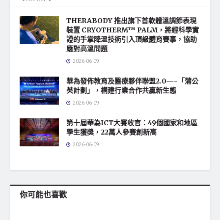
THERABODY 推出旗下首款體溫調節表現
裝置 CRYOTHERM™ PALM，將經科學實
證的手掌降溫技術引入頂級體育賽事，協助
應對高溫問題
2026-06-09
華為發佈教育及醫療夥伴聯盟2.0—-「蒲公
英計劃」，構建行業合作共贏新生態
2026-06-09
第十屆華為ICT大賽收官：49個國家和地區
學生獲獎，22萬人參賽創新高
2026-06-09
你可能也喜歡
地方社會