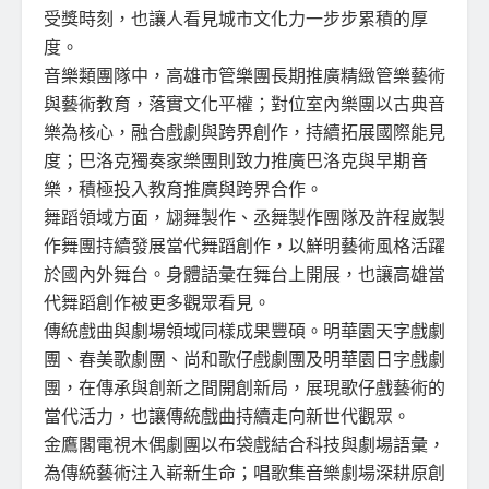
受獎時刻，也讓人看見城市文化力一步步累積的厚
度。
音樂類團隊中，高雄市管樂團長期推廣精緻管樂藝術
與藝術教育，落實文化平權；對位室內樂團以古典音
樂為核心，融合戲劇與跨界創作，持續拓展國際能見
度；巴洛克獨奏家樂團則致力推廣巴洛克與早期音
樂，積極投入教育推廣與跨界合作。
舞蹈領域方面，翃舞製作、丞舞製作團隊及許程崴製
作舞團持續發展當代舞蹈創作，以鮮明藝術風格活躍
於國內外舞台。身體語彙在舞台上開展，也讓高雄當
代舞蹈創作被更多觀眾看見。
傳統戲曲與劇場領域同樣成果豐碩。明華園天字戲劇
團、春美歌劇團、尚和歌仔戲劇團及明華園日字戲劇
團，在傳承與創新之間開創新局，展現歌仔戲藝術的
當代活力，也讓傳統戲曲持續走向新世代觀眾。
金鷹閣電視木偶劇團以布袋戲結合科技與劇場語彙，
為傳統藝術注入嶄新生命；唱歌集音樂劇場深耕原創