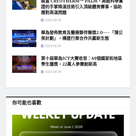
裝置 CRYOTHERM™ PALM，將經科學實
證的手掌降溫技術引入頂級體育賽事，協助
應對高溫問題
2026-06-09
華為發佈教育及醫療夥伴聯盟2.0—-「蒲公
英計劃」，構建行業合作共贏新生態
2026-06-09
第十屆華為ICT大賽收官：49個國家和地區
學生獲獎，22萬人參賽創新高
2026-06-09
你可能也喜歡