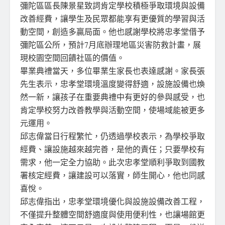
彌陀區區長陳景星致詞肯定學校積極爭取環境與設備
改善經費，讓學生及民眾都能享有更優質的學習與活
動空間，創造多贏局面。他也感謝學校將忠孝堂借予
彌陀區公所，預計7月底辦理地區災害防救計畫，展
現校園空間回饋社區的價值。
畢業典禮當天，多位畢業生家長也表達感謝。家長張
先生表示，忠孝堂環境溫度變得舒適，設施設備也煥
然一新，讓孩子在重要典禮中有更好的參與感受，也
肯定學校努力改善教學與活動空間，使場域能被更多
元運用。
邱志偉當日行程繁忙，仍透過學校表示，為學校爭取
經費、讓設施越來越完善，是他的責任；只要學校有
需求，他一定全力協助。此次忠孝堂順利爭取到國教
署核定經費，讓建設可以落實，師生開心，他也同感
喜悅。
邱志偉指出，忠孝堂環境優化與設施設備改善工程，
不僅提升整體空間舒適度與使用便利性，也讓場館更