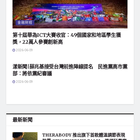
金融財經
第十屆華為ICT大賽收官：49個國家和地區學生獲
獎，22萬人參賽創新高
2026-06-09
地方社會
漾新聞|薛兆基接受台灣前進陣線提名 民進黨高市黨
部：將依黨紀審議
2026-06-09
最新新聞
THERABODY 推出旗下首款體溫調節表現