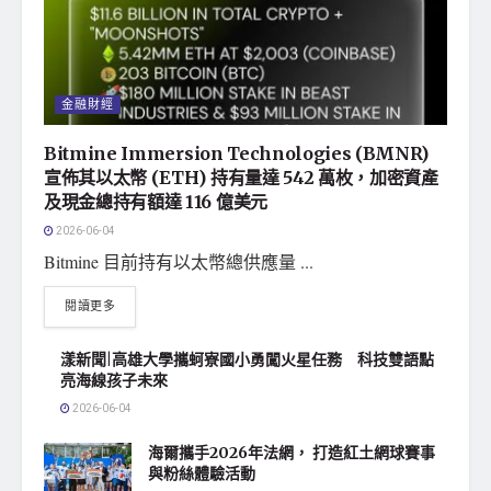
金融財經
Bitmine Immersion Technologies (BMNR)
宣佈其以太幣 (ETH) 持有量達 542 萬枚，加密資產
及現金總持有額達 116 億美元
2026-06-04
Bitmine 目前持有以太幣總供應量 ...
閱讀更多
漾新聞|高雄大學攜蚵寮國小勇闖火星任務 科技雙語點
亮海線孩子未來
2026-06-04
海爾攜手2026年法網， 打造紅土網球賽事
與粉絲體驗活動