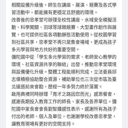
相關設備升級後，師生在講座、展演、競賽及各式學
習活動中，都能擁有更穩定且舒適的環境。
改善後的忠孝堂可辦理全校性講座、水域安全模擬活
動、科學闖關、羽球等球類競賽、大型畫作創作與展
覽，也可提供社區各項動靜態活動使用。從校園學習
到社區共享，忠孝堂不再只是集會場域，更成為孩子
多元學習與地方共好的重要空間。
彌陀國中從「學生多元學習的需求、老師安心教學的
環境、社區資源共享的聯結」出發，推動忠孝堂環境
與設備優化升級。整體工程能順利完成，立法委員邱
志偉積極協助整合資源，補助單位也三次從市區及臺
北遠道前來會勘，歷經一年多努力終於落實。
啟用典禮同時辦理「育才之路因您而光」感恩餐會，
感謝長期投入教育工作的師長、家長及各界單位。彌
陀國中家長會會長劉智鍾感性表示，感謝所有為孩子
付出的老師、個人及單位，也謝謝學校改善忠孝堂，
讓教育現場有更好的空間支持。