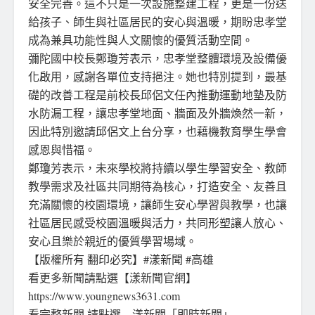
安全完善。這不只是一次設施整建工程，更是一份送
給孩子、師生與社區居民的安心與溫暖，期盼忠孝堂
成為兼具功能性與人文關懷的優質活動空間。
彌陀國中校長鄭瓊芳表示，忠孝堂整體環境及設備優
化啟用，感謝各單位支持挹注。她也特別提到，最基
礎的改善工程是前校長邱侶文任內推動運動地墊及防
水防漏工程，讓忠孝堂地面、牆面及外牆煥然一新，
因此特別邀請邱侶文上台分享，也藉機教育學生學會
感恩與惜福。
鄭瓊芳表示，未來學校將持續以學生學習安全、教師
教學需求及社區共同期待為核心，打造安全、友善且
充滿關懷的校園環境，讓師生安心學習與教學，也讓
社區居民感受校園溫暖與活力，共同形塑讓人放心、
安心且樂於親近的優質學習場域。
【版權所有 翻印必究】#漾新聞 #高雄
看更多新聞請點選【漾新聞官網】
https://www.youngnews3631.com
看完整新聞 請點選 漾新聞「即時新聞」