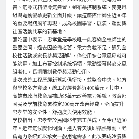
善、氣冷式箱型冷氣建置，到布幕控制系統、麥克風
組與電動螢幕更新全面升級，讓這座陪伴師生近30年
的重要場館風華再現，成為校園學習、展演、運動與
社區活動共享的新基地。
彌陀國中表示，忠孝堂是學校唯一能容納全校師生的
重要空間，過去因設備老舊、電力負載不足，遇到全
校性活動或家長參與活動時，僅使用多台電風扇就可
能跳電，加上布幕控制系統損壞、電動螢幕與麥克風
組老化，長期限制教學與活動使用。
此次改善工程歷經新舊設備銜接，並整合中央、地方
與學校多方資源，總工程經費將近400萬元。其中，
高雄市政府教育局補助95萬元改善電力系統，教育部
國民及學前教育署核定300萬元改善經費，全面提升
忠孝堂的安全性、舒適度與使用效能。
學校指出，忠孝堂於民國85年完工落成，至今已近30
年。近年氣候變化明顯，進入春天後即酷熱難耐，老
舊電力系統難以承受一般用電需求。此次完成冷氣與