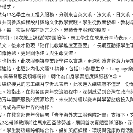
學模式。
共有13名學生志工投入服務，分別來自英文系、法文系、日文系
系共同參與課程設計與跨文化教學實踐。學生從教案發想、教材
導，每一次課程都在語言之外，累積青年服務的厚度。
個學期、18次線上課程的跨國陪伴，志工學生在成果分享時表示
英文，後來才發現「陪伴比教學進度更重要」。長期互動讓學生
知識傳遞，更是關係建立與生命交流。
生也指出，此次服務讓專業所學得以實踐，更深刻體會教育力量
連結，也逐步內化文藻3L精神，包括Life熱愛生命、Language
ership具基督服務領導精神，轉化為自身學習態度與服務信念。
與總統接見的志工總召李忻恩表示，此次進入總統府不僅是一份
任。她指出，在與各國青年交流過程中，深刻感受到台灣在政府
動青年國際服務的資源珍貴，未來將持續以謙卑與學習態度投入
語言成為連結世界的橋樑。
假，在教育部青年發展署「青年海外志工服務隊計畫」支持下，文
及2名帶隊教師前往馬來西亞砂勞越，展開首次實體營隊服務，深
伴。學生將透過跨領域合作，設計英語課程、環境與健康教育活