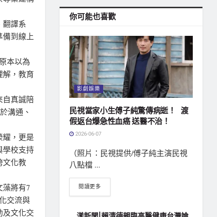
你可能也喜歡
、翻譯系
準備到線上
，原本以為
理解，教育
影劇娛樂
來自真誠陪
民視當家小生傅子純驚傳病逝！ 渡
樂於溝通、
假返台爆急性血癌 送醫不治！
2026-06-07
榮耀，更是
與學校支持
（照片：民視提供/傅子純主演民視
跨文化教
八點檔 ...
藻將有7
閱讀更多
化交流與
動及文化交
漾新聞|賴清德親臨高醫健康台灣論