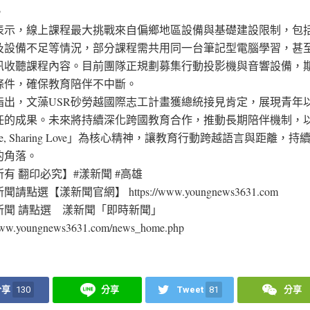
。
表示，線上課程最大挑戰來自偏鄉地區設備與基礎建設限制，包
及設備不足等情況，部分課程需共用同一台筆記型電腦學習，甚
訊收聽課程內容。目前團隊正規劃募集行動投影機與音響設備，
條件，確保教育陪伴不中斷。
指出，文藻USR砂勞越國際志工計畫獲總統接見肯定，展現青年
的成果。未來將持續深化跨國教育合作，推動長期陪伴機制，以「Sh
uage, Sharing Love」為核心精神，讓教育行動跨越語言與距離，
的角落。
有 翻印必究】#漾新聞 #高雄
請點選【漾新聞官網】 https://www.youngnews3631.com
新聞 請點選 漾新聞「即時新聞」
/www.youngnews3631.com/news_home.php
分享
130
分享
Tweet
81
分享